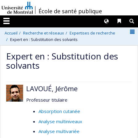
Passer
/
École de santé publique
au
contenu
Langues
Liens 
R
Menu
N
Accueil
Recherche et réseaux
Expertises de recherche
Expert en : Substitution des solvants
Expert en : Substitution des
solvants
LAVOUÉ, Jérôme
Professeur titulaire
Absorption cutanée
Analyse multiniveaux
Analyse multivariée