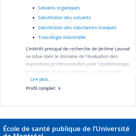
Solvants organiques
Substitution des solvants
Substitution des substances toxiques
Toxicologie industrielle
L’intérêt principal de recherche de Jérôme Lavoué
se situe dans le domaine de l’évaluation des
expositions professionnelles pour l’épidémiologie
et l’hygiène du travail. Jérôme Lavoué travaille
actuellement sur le développement d’une matrice
Lire plus…
emploi-exposition aux substances chimiques
Profil complet
basée sur les évaluations d’experts réalisées
durant plusieurs études cas-témoins de
populations successives effectuées dans la
région de Montréal. Il est également impliqué
dans la création d’une banque de données
École de santé publique de l’Université
rétrospective de mesure de l’exposition
de Montréal