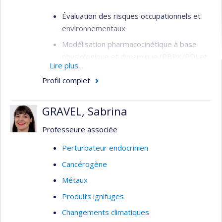
Évaluation des risques occupationnels et
environnementaux
Modélisation pharmacocinétique à base
physiologique et dynamique (PBPK/PD) et
Lire plus…
cellulaire
Profil complet
Études sur les modes d’action des
contaminants et des solvants
GRAVEL, Sabrina
Toxicologie des nanoparticules
(nanotoxicologie et nanosécurité)
Professeure associée
Perturbateur endocrinien
Cancérogène
Métaux
Produits ignifuges
Changements climatiques