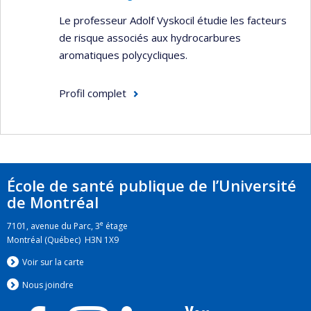
Le professeur Adolf Vyskocil étudie les facteurs
de risque associés aux hydrocarbures
aromatiques polycycliques.
Profil complet
École de santé publique de l’Université
de Montréal
e
7101, avenue du Parc, 3
étage
Montréal (Québec) H3N 1X9
Voir sur la carte
Nous jo
i
ndre