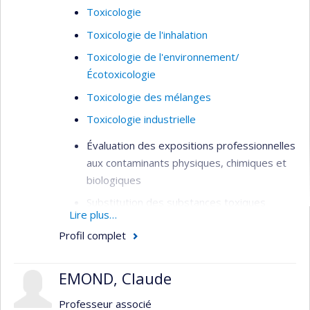
Toxicologie
Toxicologie de l'inhalation
Toxicologie de l'environnement/
Écotoxicologie
Toxicologie des mélanges
Toxicologie industrielle
Évaluation des expositions professionnelles
aux contaminants physiques, chimiques et
biologiques
Substitution des substances toxiques
Lire plus…
Exposition aux nanoparticules et particules
Profil complet
ultrafines
Modélisation mathématique des
EMOND, Claude
concentrations de contaminants en milieu
de travail
Professeur associé