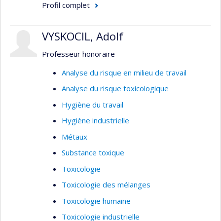
Interactions entre xénobiotiques dans les
Profil complet
mélanges
Extrapolations in vitro-in vivo en
VYSKOCIL, Adolf
toxicocinétique
Professeur honoraire
distribution
clairance
Analyse du risque en milieu de travail
excrétion
Analyse du risque toxicologique
interactions
Hygiène du travail
Estimation de l’exposition
Hygiène industrielle
Expositions par inhalation
Métaux
Substance toxique
Toxicologie
Toxicologie des mélanges
Toxicologie humaine
Toxicologie industrielle