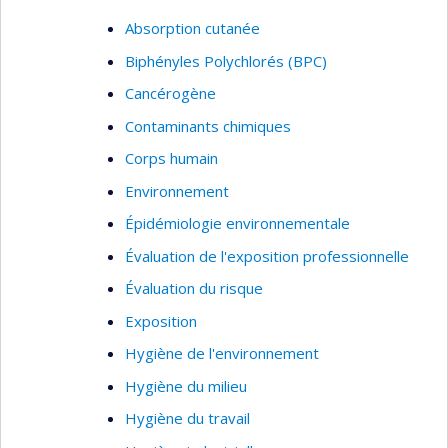
Surveillance biologique
Absorption cutanée
Thèmes : Hygiène du travail, santé et sécurité,
Biphényles Polychlorés (BPC)
évaluation des expositions professionnelles
Cancérogène
Contaminants chimiques
Corps humain
Environnement
Épidémiologie environnementale
Évaluation de l'exposition professionnelle
Évaluation du risque
Exposition
Hygiène de l'environnement
Hygiène du milieu
Hygiène du travail