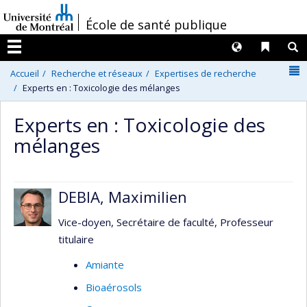
Passer
/
École de santé publique
au
contenu
Langues
Liens 
R
Menu
N
Accueil
Recherche et réseaux
Expertises de recherche
Experts en : Toxicologie des mélanges
Experts en : Toxicologie des
mélanges
DEBIA, Maximilien
Vice-doyen, Secrétaire de faculté, Professeur
titulaire
Amiante
Bioaérosols