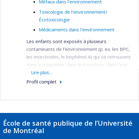
Métaux dans l'environnement
Toxicologie de l'environnement/
Écotoxicologie
Médicaments dans l'environnement
Les enfants sont exposés à plusieurs
contaminants de l’environnement (p. ex. les BPC,
les insecticides, le bisphénol A) qui se retrouvent
dans la poussière, dans la nourriture, dans l’eau
et même dans le lait maternel. Certains de ces
Lire plus…
contaminants sont susceptibles de perturber le
Profil complet
développement normal de l’enfant, incluant le
développement du cerveau et du système
immunitaire de l’enfant, ce qui peut entraîner des
effets néfastes à long terme. Il est donc
primordial d’estimer l’exposition des enfants aux
École de santé publique de l’Université
différents contaminants, d’identifier leurs effets
de Montréal
et de déterminer les façons dont les enfants sont