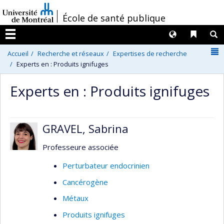
Passer
/
École de santé publique
au
contenu
Langues
Liens 
R
Menu
N
Accueil
Recherche et réseaux
Expertises de recherche
Experts en : Produits ignifuges
Experts en : Produits ignifuges
GRAVEL, Sabrina
Professeure associée
Perturbateur endocrinien
Cancérogène
Métaux
Produits ignifuges