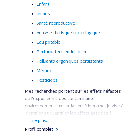
Enfant
Jeunes
Santé reproductive
Analyse du risque toxicologique
Eau potable
Perturbateur endocrinien
Polluants organiques persistants
Métaux
Pesticides
Mes recherches portent sur les effets néfastes
de l’exposition à des contaminants
environnementaux sur la santé humaine. Je vise à
identifier et quantifier les effets associés à
l’exposition aux substances toxiques sur la santé
Lire plus…
des populations. Au moyen d’études
Profil complet