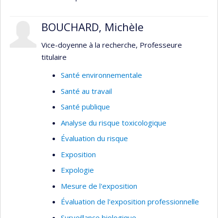
épidémiologiques j'examine de quelle façon ces
contaminants peuvent avoir un effet néfaste sur
BOUCHARD, Michèle
la santé, notamment, le système nerveux et les
systèmes endocriniens. Mes travaux ont aidé à la
Vice-doyenne à la recherche, Professeure
compréhension des effets de plusieurs polluants,
titulaire
dont les pesticides, le manganèse et les BPC.
Santé environnementale
Santé au travail
Santé publique
Analyse du risque toxicologique
Évaluation du risque
Exposition
Expologie
Mesure de l'exposition
Évaluation de l'exposition professionnelle
Surveillance biologique