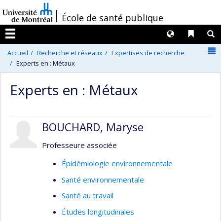
Passer
/
École de santé publique
au
contenu
Langues
Liens 
R
Menu
N
Accueil
Recherche et réseaux
Expertises de recherche
Experts en : Métaux
Experts en : Métaux
BOUCHARD, Maryse
Professeure associée
Épidémiologie environnementale
Santé environnementale
Santé au travail
Études longitudinales