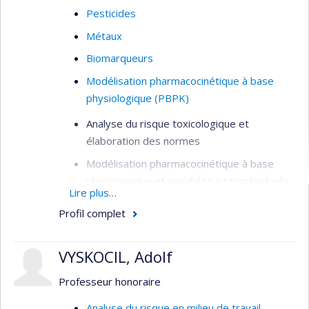
Pesticides
Métaux
Biomarqueurs
Modélisation pharmacocinétique à base
physiologique (PBPK)
Analyse du risque toxicologique et
élaboration des normes
Modélisation pharmacocinétique à base
physiologique et variabilité interindividuelle
Lire plus…
Contaminants de l’eau potable et des
Profil complet
aliments
Évaluation de l’exposition aux pesticides et
VYSKOCIL, Adolf
des risques sanitaires associés
Professeur honoraire
Analyse du risque en milieu de travail