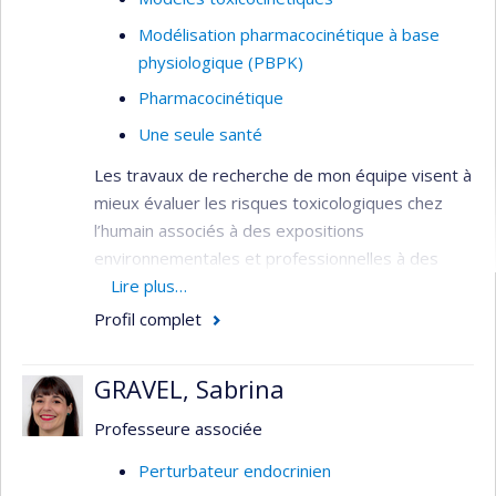
Modélisation pharmacocinétique à base
physiologique (PBPK)
Pharmacocinétique
Une seule santé
Les travaux de recherche de mon équipe visent à
mieux évaluer les risques toxicologiques chez
l’humain associés à des expositions
environnementales et professionnelles à des
produits chimiques par l’utilisation de la
Lire plus…
biosurveillance et de la modélisation
Profil complet
toxicocinétique. Nos activités impliquent le
développement de méthodes analytiques pour la
GRAVEL, Sabrina
quantification de faibles niveaux de biomarqueurs
de l’exposition à certains polluants chimiques. Ces
Professeure associée
méthodes permettent d’étudier le
Perturbateur endocrinien
comportement cinétique de ces substances dans