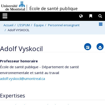
Passer
/
École de santé publique
au
contenu
Langues
Liens 
R
Menu
N
Accueil
L'ESPUM
Équipe
Personnel enseignant
Adolf VYSKOCIL
Vcard
Adolf Vyskocil
Professeur honoraire
École de santé publique - Département de santé
environnementale et santé au travail
adolf.vyskocil@umontreal.ca
Expertises