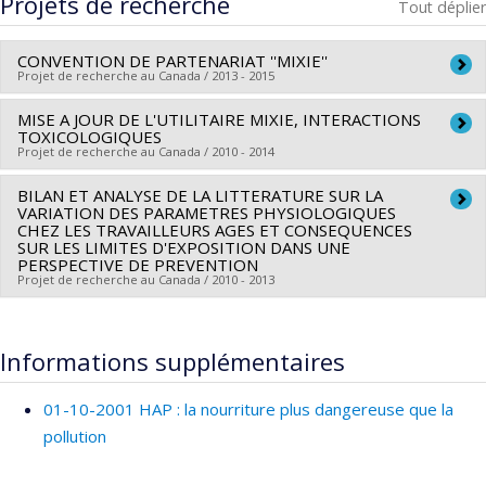
Projets de recherche
Tout déplier
CONVENTION DE PARTENARIAT ''MIXIE''
Projet de recherche au Canada / 2013 - 2015
MISE A JOUR DE L'UTILITAIRE MIXIE, INTERACTIONS
Chercheur principal :
Claude Viau
TOXICOLOGIQUES
Co-chercheurs :
Marc Baril
,
Adolf Vyskocil
Projet de recherche au Canada / 2010 - 2014
Sources de financement :
Institut national de recherche et
BILAN ET ANALYSE DE LA LITTERATURE SUR LA
Chercheur principal :
Adolf Vyskocil
de sécurité
VARIATION DES PARAMETRES PHYSIOLOGIQUES
Co-chercheurs :
Claude Viau
,
Daniel Drolet
Programmes de subvention :
CHEZ LES TRAVAILLEURS AGES ET CONSEQUENCES
SUR LES LIMITES D'EXPOSITION DANS UNE
Sources de financement :
IRSST/Institut de recherche
PERSPECTIVE DE PREVENTION
Robert-Sauvé en santé et en sécurité du travail
Projet de recherche au Canada / 2010 - 2013
Programmes de subvention :
Chercheur principal :
Claude Emond
Co-chercheurs :
Adolf Vyskocil
Informations supplémentaires
Sources de financement :
IRSST/Institut de recherche
Robert-Sauvé en santé et en sécurité du travail
01-10-2001 HAP : la nourriture plus dangereuse que la
Programmes de subvention :
PVXXXXXX-Programme de
pollution
recherche