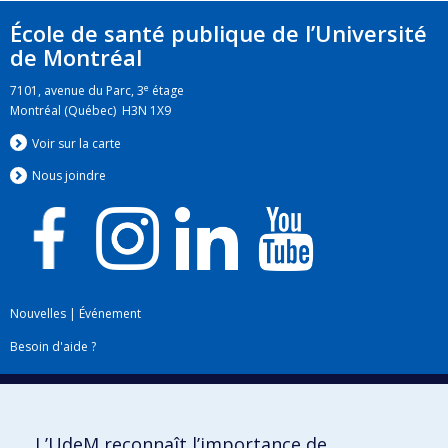
École de santé publique de l’Université
de Montréal
e
7101, avenue du Parc, 3
étage
Montréal (Québec) H3N 1X9
Voir sur la carte
Nous jo
i
ndre
Nouvelles
|
Événement
Besoin d'aide ?
Plan du site
|
Accessibilité
Signaler une erreur
L’UdeM reconnaît l’importance de