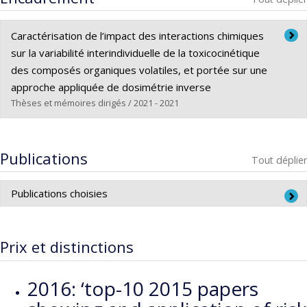
Caractérisation de l’impact des interactions chimiques
sur la variabilité interindividuelle de la toxicocinétique
des composés organiques volatiles, et portée sur une
approche appliquée de dosimétrie inverse
Thèses et mémoires dirigés / 2021 - 2021
Diplômé(e) :
Tohon, Honesty G.
Cycle :
Doctorat
Publications
Tout déplier
Diplôme obtenu :
Ph. D.
Lien vers le document dans Papyrus
Publications choisies
Valcke M
, et Krishnan K. (2014). Characterization of
the human kinetic adjustment factor for the health risk
Prix et distinctions
assessment of environmental contaminants. J Appl
Toxicol. 34(3):227-40.
2016: ‘top-10 2015 papers
Bourgault MH, Gagné M, et
Valcke M.
(2014). Lung