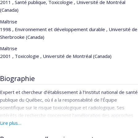
2011 , Santé publique, Toxicologie , Université de Montréal
(Canada)
Maîtrise
1998 , Environnement et développement durable , Université de
Sherbrooke (Canada)
Maîtrise
2001 , Toxicologie , Université de Montréal (Canada)
Biographie
Expert et chercheur d’établissement à l’Institut national de santé
publique du Québec, où il a la responsabilité de l’Équipe
scientifique sur le risque toxicologique et radiologique. Ses
intérêts de recherche concernent l’amélioration des approches
d’évaluation de risque à la santé humaine par le recours aux
Lire plus…
outils approches probabilistes de modélisation de l’exposition et