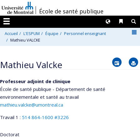
Passer
/
École de santé publique
au
contenu
Langues
Liens 
R
Menu
N
Accueil
L'ESPUM
Équipe
Personnel enseignant
Mathieu VALCKE
Vcard
Mathieu Valcke
Professeur adjoint de clinique
École de santé publique - Département de santé
environnementale et santé au travail
mathieu.valcke@umontreal.ca
Travail 1 :
514 864-1600 #3226
Doctorat