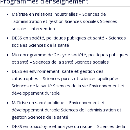
Programmes d’enseignement
l’utilisation et l’analyse de données de biosurveillance humaine
aux contaminants environnementaux. En particulier, les métaux,
Maîtrise en relations industrielles – Sciences de
les pesticides et les composés organiques volatiles font l’objet
l'administration et gestion Sciences sociales Sciences
de ses recherches.
sociales : intervention
DESS en société, politiques publiques et santé – Sciences
sociales Sciences de la santé
Microprogramme de 2e cycle société, politiques publiques
et santé – Sciences de la santé Sciences sociales
DESS en environnement, santé et gestion des
catastrophes – Sciences pures et sciences appliquées
Sciences de la santé Sciences de la vie Environnement et
développement durable
Maîtrise en santé publique – Environnement et
développement durable Sciences de l'administration et
gestion Sciences de la santé
DESS en toxicologie et analyse du risque – Sciences de la