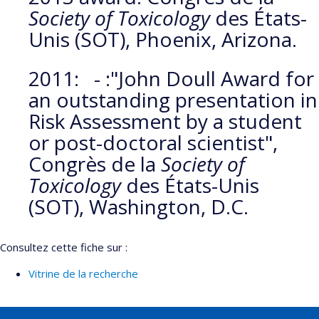
1626-44.
Society of Toxicology
des États-
Valcke M
, Bouchard M (2009).
Determination of no-
Unis (SOT), Phoenix, Arizona.
observed effect level (NOEL)-biomarker equivalents to
interpret biomonitoring data for organophosphorus
2011: - :"John Doull Award for
pesticides in children.
Environmental Health 8(5).
an outstanding presentation in
Valcke M
, Krishnan K (2009)
Physiologically-Based
Risk Assessment by a student
Pharmacokinetic models in cancer risk assessment
Ch. 21
or post-doctoral scientist",
Dans: CH Hsu, T Stedeford (eds). Cancer Risk
Congrès de la
Society of
Assessment. Jon Wiley & Sons. Hoboken NJ
Toxicology
des États-Unis
(SOT), Washington, D.C.
Consultez cette fiche sur :
Vitrine de la recherche