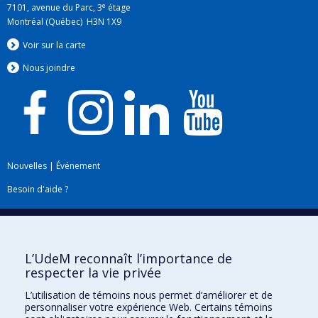
e
7101, avenue du Parc, 3
étage
Montréal (Québec) H3N 1X9
Voir sur la carte
Nous jo
i
ndre
Nouvelles
|
Événement
Besoin d'aide ?
Plan du site
|
Accessibilité
Signaler une erreur
L’UdeM reconnaît l’importance de
respecter la vie privée
Boîte à outils
L’utilisation de témoins nous permet d’améliorer et de
personnaliser votre expérience Web. Certains témoins
Téléchargez les logos de l'ESPUM