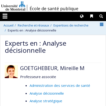
Passer
/
École de santé publique
au
contenu
Langues
Liens 
R
Menu
N
Accueil
Recherche et réseaux
Expertises de recherche
Experts en : Analyse décisionnelle
Experts en : Analyse
décisionnelle
GOETGHEBEUR, Mireille M
Professeure associée
Administration des services de santé
Analyse décisionnelle
Analyse stratégique