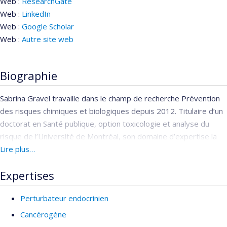
Web :
ResearchGate
Web :
LinkedIn
Web :
Google Scholar
Web :
Autre site web
Biographie
Sabrina Gravel travaille dans le champ de recherche Prévention
des risques chimiques et biologiques depuis 2012. Titulaire d’un
doctorat en Santé publique, option toxicologie et analyse du
risque de l’Université de Montréal, son domaine d’expertise la
toxicodynamique des substances chimiques dans l’organisme ou
Lire plus…
les effets sur la santé des expositions professionnelles à des
Expertises
contaminants chimiques. Ses intérêts de recherche portent sur
les expositions dans les emplois dits « verts », sur les
Perturbateur endocrinien
perturbateurs endocriniens (principalement sur les substances
ignifuges), sur les sensibilisants et irritants et sur les pesticides.
Cancérogène