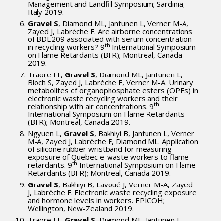
Management and Landfill Symposium; Sardinia,
Italy 2019.
Gravel S
, Diamond ML, Jantunen L, Verner M-A,
Zayed J, Labrèche F. Are airborne concentrations
of BDE209 associated with serum concentration
th
in recycling workers? 9
International Symposium
on Flame Retardants (BFR); Montreal, Canada
2019.
Traore IT,
Gravel S
, Diamond ML, Jantunen L,
Bloch S, Zayed J, Labrèche F, Verner M-A. Urinary
metabolites of organophosphate esters (OPEs) in
electronic waste recycling workers and their
th
relationship with air concentrations. 9
International Symposium on Flame Retardants
(BFR); Montreal, Canada 2019.
Ngyuen L,
Gravel S
, Bakhiyi B, Jantunen L, Verner
M-A, Zayed J, Labrèche F, Diamond ML. Application
of silicone rubber wristband for measuring
exposure of Quebec e-waste workers to flame
th
retardants. 9
International Symposium on Flame
Retardants (BFR); Montreal, Canada 2019.
Gravel S
, Bakhiyi B, Lavoué J, Verner M-A, Zayed
J, Labrèche F. Electronic waste recycling exposure
and hormone levels in workers. EPICOH;
Wellington, New-Zealand 2019.
Traore IT,
Gravel S
, Diamond ML, Jantunen L,