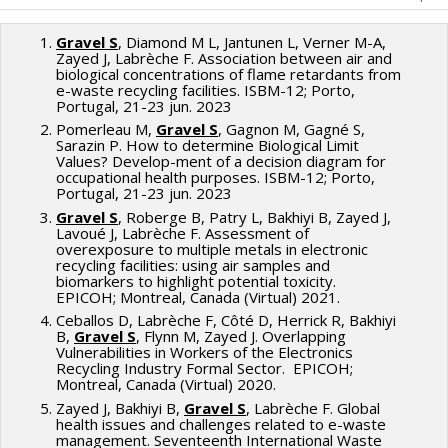
Gravel S
, Diamond M L, Jantunen L, Verner M-A,
Zayed J, Labrèche F. Association between air and
biological concentrations of flame retardants from
e-waste recycling facilities. ISBM-12; Porto,
Portugal, 21-23 jun. 2023
Pomerleau M,
Gravel S
, Gagnon M, Gagné S,
Sarazin P. How to determine Biological Limit
Values? Develop-ment of a decision diagram for
occupational health purposes. ISBM-12; Porto,
Portugal, 21-23 jun. 2023
Gravel S
, Roberge B, Patry L, Bakhiyi B, Zayed J,
Lavoué J, Labrèche F. Assessment of
overexposure to multiple metals in electronic
recycling facilities: using air samples and
biomarkers to highlight potential toxicity.
EPICOH; Montreal, Canada (Virtual) 2021.
Ceballos D, Labrèche F, Côté D, Herrick R, Bakhiyi
B,
Gravel S
, Flynn M, Zayed J. Overlapping
Vulnerabilities in Workers of the Electronics
Recycling Industry Formal Sector. EPICOH;
Montreal, Canada (Virtual) 2020.
Zayed J, Bakhiyi B,
Gravel S
, Labrèche F. Global
health issues and challenges related to e-waste
management. Seventeenth International Waste