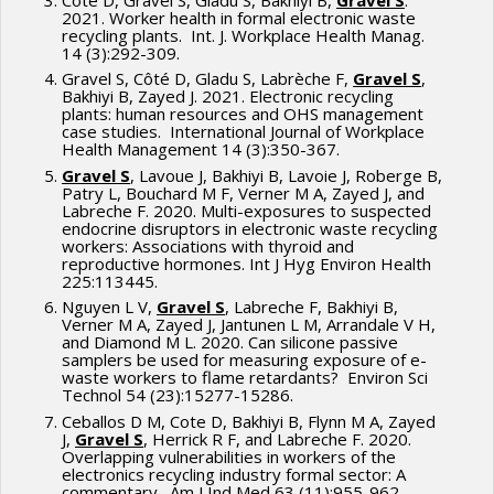
2021. Worker health in formal electronic waste
recycling plants. Int. J. Workplace Health Manag.
14 (3):292-309.
Gravel S, Côté D, Gladu S, Labrèche F,
Gravel S
,
Bakhiyi B, Zayed J. 2021. Electronic recycling
plants: human resources and OHS management
case studies. International Journal of Workplace
Health Management 14 (3):350-367.
Gravel S
, Lavoue J, Bakhiyi B, Lavoie J, Roberge B,
Patry L, Bouchard M F, Verner M A, Zayed J, and
Labreche F. 2020. Multi-exposures to suspected
endocrine disruptors in electronic waste recycling
workers: Associations with thyroid and
reproductive hormones. Int J Hyg Environ Health
225:113445.
Nguyen L V,
Gravel S
, Labreche F, Bakhiyi B,
Verner M A, Zayed J, Jantunen L M, Arrandale V H,
and Diamond M L. 2020. Can silicone passive
samplers be used for measuring exposure of e-
waste workers to flame retardants? Environ Sci
Technol 54 (23):15277-15286.
Ceballos D M, Cote D, Bakhiyi B, Flynn M A, Zayed
J,
Gravel S
, Herrick R F, and Labreche F. 2020.
Overlapping vulnerabilities in workers of the
electronics recycling industry formal sector: A
commentary. Am J Ind Med 63 (11):955-962.