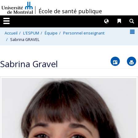
Passer
/
École de santé publique
au
contenu
Langues
Liens 
R
Menu
N
Accueil
L'ESPUM
Équipe
Personnel enseignant
Sabrina GRAVEL
Vcard
Sabrina Gravel