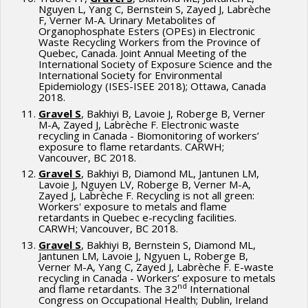
Nguyen L, Yang C, Bernstein S, Zayed J, Labrèche
F, Verner M-A. Urinary Metabolites of
Organophosphate Esters (OPEs) in Electronic
Waste Recycling Workers from the Province of
Quebec, Canada. Joint Annual Meeting of the
International Society of Exposure Science and the
International Society for Environmental
Epidemiology (ISES-ISEE 2018); Ottawa, Canada
2018.
Gravel S
, Bakhiyi B, Lavoie J, Roberge B, Verner
M-A, Zayed J, Labrèche F. Electronic waste
recycling in Canada - Biomonitoring of workers’
exposure to flame retardants. CARWH;
Vancouver, BC 2018.
Gravel S
, Bakhiyi B, Diamond ML, Jantunen LM,
Lavoie J, Nguyen LV, Roberge B, Verner M-A,
Zayed J, Labrèche F. Recycling is not all green:
Workers' exposure to metals and flame
retardants in Quebec e-recycling facilities.
CARWH; Vancouver, BC 2018.
Gravel S
, Bakhiyi B, Bernstein S, Diamond ML,
Jantunen LM, Lavoie J, Ngyuen L, Roberge B,
Verner M-A, Yang C, Zayed J, Labrèche F. E-waste
recycling in Canada - Workers’ exposure to metals
nd
and flame retardants. The 32
International
Congress on Occupational Health; Dublin, Ireland