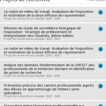
Le radon en milieu de travail : évaluation de l'exposition
et estimation de la dose efficace de rayonnement
Projet de recherche au Canada / 2024 - 2026
Révision du Guide de surveillance biologique de
Chercheur principal :
Sabrina Gravel
l’exposition : Stratégie de prélèvement et
Co-chercheurs :
Jérôme Lavoué
interprétation des résultats, 8ième édition.
Projet de recherche au Canada / 2023 - 2025
Sources de financement :
MITACS Inc.
Programmes de subvention :
PVXXXXXX-Stage Accélération
Le radon en milieu de travail : évaluation de l'exposition
Co-chercheurs :
Sabrina Gravel
Québec - MITACS
et estimation de la dose efficace de rayonnement
Projet de recherche au Canada / 2022 - 2025
Analyse des données d’indemnisation de la CNESST des
Chercheur principal :
Sabrina Gravel
professionnels de la médecine dentaire et identification
de pistes de recherche
Projet de recherche au Canada / 2022 - 2025
Prévention précoce des cancers professionnels auprès
Chercheur principal :
Sabrina Gravel
des élèves en apprentissage de métiers semi-
spécialisés
Projet de recherche au Canada / 2022 - 2024
Association entre l’exposition professionnelle aux
Co-chercheurs :
Sabrina Gravel