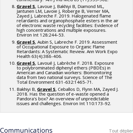
Gravel S
, Lavoue J, Bakhiyi B, Diamond ML,
Jantunen LM, Lavoie J, Roberge B, Verner MA,
Zayed J, Labreche F. 2019. Halogenated flame
retardants and organophosphate esters in the air
of electronic waste recycling facilities: Evidence of
high concentrations and multiple exposures.
Environ Int 128:244-53.
Gravel S
, Aubin S, Labreche F. 2019. Assessment
of Occupational Exposure to Organic Flame
Retardants: A Systematic Review. Ann Work Expo
Health 63(4):386-406.
Gravel S
, Lavoué J, Labrèche F. 2018. Exposure
to polybrominated diphenyl ethers (PBDEs) in
American and Canadian workers: Biomonitoring
data from two national surveys. Science of The
Total Environment 631-632:1465-71.
Bakhiyi B,
Gravel S
, Ceballos D, Flynn MA, Zayed J.
2018. Has the question of e-waste opened a
Pandora's box? An overview of unpredictable
issues and challenges. Environ Int 110:173-92.
Communications
Tout déplier