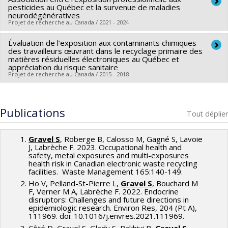
pesticides au Québec et la survenue de maladies
neurodégénératives
Projet de recherche au Canada / 2021 - 2024
Évaluation de l’exposition aux contaminants chimiques
Co-chercheurs :
Sabrina Gravel
des travailleurs œuvrant dans le recyclage primaire des
matières résiduelles électroniques au Québec et
appréciation du risque sanitaire
Projet de recherche au Canada / 2015 - 2018
Co-chercheurs :
Sabrina Gravel
Publications
Tout déplier
Gravel S
, Roberge B, Calosso M, Gagné S, Lavoie
J, Labrèche F. 2023. Occupational health and
safety, metal exposures and multi-exposures
health risk in Canadian electronic waste recycling
facilities. Waste Management 165:140-149.
Ho V, Pelland-St-Pierre L,
Gravel S
, Bouchard M
F, Verner M A, Labrèche F. 2022. Endocrine
disruptors: Challenges and future directions in
epidemiologic research. Environ Res, 204 (Pt A),
111969. doi: 10.1016/j.envres.2021.111969.
Côté D, Gravel S, Gladu S, Bakhiyi B,
Gravel S
.