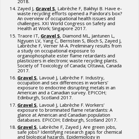
2018.
Zayed J,
Gravel S
, Labrèche F, Bakhiyi B. Have e-
waste recycling efforts opened a Pandora’s box?
An overview of occupational health issues and
challenges. XXI World Congress on Safety and
Health at Work; Singapore 2017.
Traore IT,
Gravel S
, Diamond ML, Jantunen L,
Ngyuen LV, Yang C, Bernstein S, Bloch S, Zayed J,
Labrèche F, Verner M-A. Preliminary results from
a study on occupational exposure to
organophosphate ester flame retardants and
plasticizers in electronic waste recycling plants.
Society of Toxicology of Canada; Ottawa, Canada
2017.
Gravel S
, Lavoué J, Labrèche F. Industry,
occupation and sex differences in workers’
exposure to endocrine disrupting metals in an
American and a Canadian survey. EPICOH;
Edinburgh, Scotland 2017.
Gravel S
, Lavoué J, Labrèche F. Workers’
exposure to brominated flame retardants: A
glance at American and Canadian population
databases. EPICOH; Edinburgh, Scotland 2017.
Gravel S
, Labrèche F, Zayed J. Are green jobs,
safe jobs? Identifying research gaps for chemical
and biological hazards. Epidemiology in