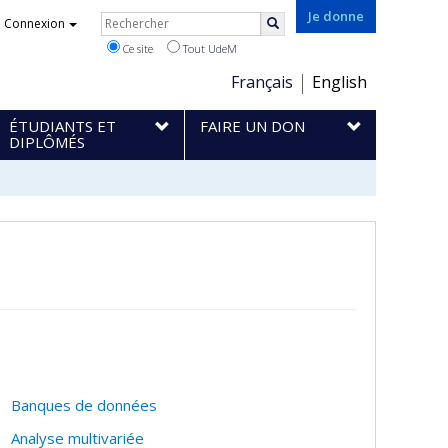
Rechercher
Je donne
Connexion
Rechercher
Ce site
Tout UdeM
Choix
Français
English
de
ÉTUDIANTS ET
FAIRE UN DON
la
DIPLÔMÉS
langue
Banques de données
Analyse multivariée