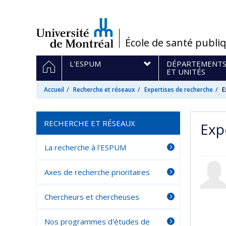
Passer
au
contenu
/
École de santé publi
Navigation
ACCUEIL
L'ESPUM
DÉPARTEMENT
principale
ET UNITÉS
Accueil
Recherche et réseaux
Expertises de recherche
E
RECHERCHE ET RÉSEAUX
Exp
La recherche à l'ESPUM
Axes de recherche prioritaires
Chercheurs et chercheuses
Nos programmes d'études de