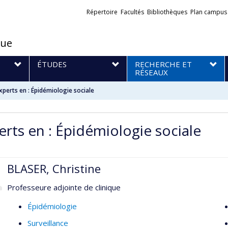
Liens
Répertoire
Facultés
Bibliothèques
Plan campus
externes
que
S
ÉTUDES
RECHERCHE ET
RÉSEAUX
xperts en : Épidémiologie sociale
erts en : Épidémiologie sociale
BLASER, Christine
Professeure adjointe de clinique
Épidémiologie
Surveillance