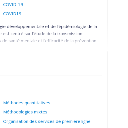
COVID-19
COVID19
gie développementale et de l’épidémiologie de la
est centré sur l’étude de la transmission
de santé mentale et l’efficacité de la prévention
 transfert de connaissances :
es bio-psycho-sociaux de transmission
ervices périnataux et préscolaires qui sont les plus
ntale;
ffuser les connaissances concernant les services
Méthodes quantitatives
rer ces services.
Méthodologies mixtes
bservatoire pour l'Éducation et la Santé des
Organisation des services de première ligne
le chez l'enfant
et le
Réseau Périnatologie
.