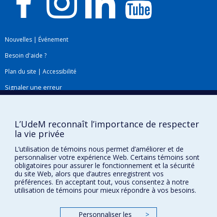
Nouvelles
|
Événement
Besoin d'aide ?
Plan du site
|
Accessibilité
Signaler une erreur
Boîte à outils
L’UdeM reconnaît l’importance de respecter
la vie privée
Téléchargez les logos de l'ESPUM
L’utilisation de témoins nous permet d’améliorer et de
personnaliser votre expérience Web. Certains témoins sont
obligatoires pour assurer le fonctionnement et la sécurité
du site Web, alors que d’autres enregistrent vos
préférences. En acceptant tout, vous consentez à notre
utilisation de témoins pour mieux répondre à vos besoins.
Personnaliser les
>