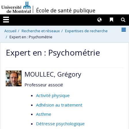
Passer
/
École de santé publique
au
contenu
Langues
Liens 
R
Menu
N
Accueil
Recherche et réseaux
Expertises de recherche
Expert en : Psychométrie
Expert en : Psychométrie
MOULLEC, Grégory
Professeur associé
Activité physique
Adhésion au traitement
Asthme
Détresse psychologique