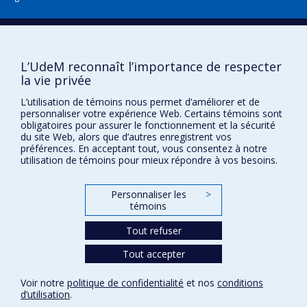
Boîte à outils
L’UdeM reconnaît l’importance de respecter
Téléchargez les logos de l'ESPUM
la vie privée
L’utilisation de témoins nous permet d’améliorer et de
personnaliser votre expérience Web. Certains témoins sont
obligatoires pour assurer le fonctionnement et la sécurité
du site Web, alors que d’autres enregistrent vos
préférences. En acceptant tout, vous consentez à notre
utilisation de témoins pour mieux répondre à vos besoins.
Personnaliser les
>
témoins
Confidentialité
Conditions d’utilisation
Tout refuser
Paramètres des témoins
Université de
Tout accepter
Montréal
Voir notre
politique de confidentialité
et nos
conditions
d’utilisation
.