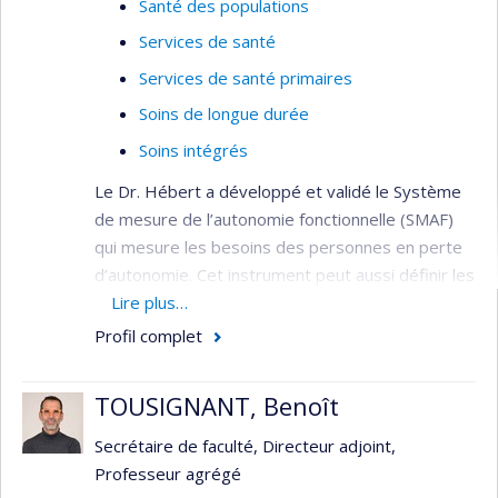
Santé des populations
Services de santé
Services de santé primaires
Soins de longue durée
Soins intégrés
Le Dr. Hébert a développé et validé le Système
de mesure de l’autonomie fonctionnelle (SMAF)
qui mesure les besoins des personnes en perte
d’autonomie. Cet instrument peut aussi définir les
ressources requises pour ces personnes dans le
Lire plus…
cadre de la gestion du système sociosanitaire.
Profil complet
Ses travaux visent à décrire les trajectoires
empruntées par les personnes âgées lors de la
TOUSIGNANT, Benoît
perte d’autonomie. Il s’intéresse aux coûts de la
perte d’autonomie et des services qu’elle met en
Secrétaire de faculté, Directeur adjoint,
œuvre.
Professeur agrégé