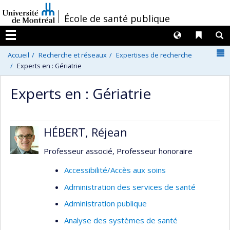
Passer
/
École de santé publique
au
contenu
Langues
Liens 
R
Menu
N
Accueil
Recherche et réseaux
Expertises de recherche
Experts en : Gériatrie
Experts en : Gériatrie
HÉBERT, Réjean
Professeur associé, Professeur honoraire
Accessibilité/Accès aux soins
Administration des services de santé
Administration publique
Analyse des systèmes de santé