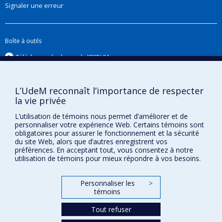
homelessness) in order to improve health
Signaler une erreur
system performance, and respond more
effectively to patient needs. My original scholarly
contributions have focused on three streams
Boîte à outils
within this overall research program: First, I have
Téléchargez les logos de l'ESPUM
conducted studies on healthcare organization for
the purpose of assessing mental health care
reforms related to primary care, community-
L’UdeM reconnaît l’importance de respecter
la vie privée
based and emergency services, and collaborative
care, as well as integrated service networks, and
L’utilisation de témoins nous permet d’améliorer et de
personnaliser votre expérience Web. Certains témoins sont
multidisciplinary team work. Second, I have
obligatoires pour assurer le fonctionnement et la sécurité
spearheaded research projects in the areas of
du site Web, alors que d’autres enregistrent vos
préférences. En acceptant tout, vous consentez à notre
needs assessment and adequacy of care,
utilisation de témoins pour mieux répondre à vos besoins.
Confidentialité
including patient satisfaction studies, with
Conditions d’utilisation
particular focus on patient clinical profiles and
Personnaliser les
>
Paramètres des témoins
related outcomes (e.g. recovery, quality of life).
Université de
témoins
Montréal
Third, I have conducted epidemiological studies
Tout refuser
on mental disorders using surveys and