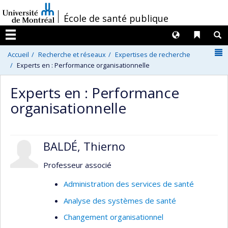
Passer
/
École de santé publique
au
contenu
Langues
Liens 
R
Menu
N
Accueil
Recherche et réseaux
Expertises de recherche
Experts en : Performance organisationnelle
Experts en : Performance
organisationnelle
BALDÉ, Thierno
Professeur associé
Administration des services de santé
Analyse des systèmes de santé
Changement organisationnel