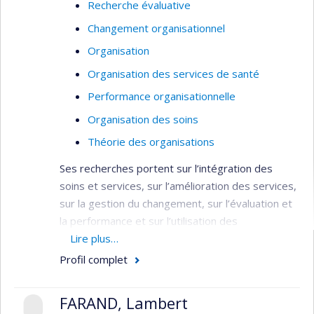
Recherche évaluative
Changement organisationnel
Organisation
Organisation des services de santé
Performance organisationnelle
Organisation des soins
Théorie des organisations
Ses recherches portent sur l’intégration des
soins et services, sur l’amélioration des services,
sur la gestion du changement, sur l’évaluation et
la performance et sur l’utilisation des
connaissances.
Lire plus…
Profil complet
Domaines : Médecine sociale et préventive
– Planification / Évaluation - Services de
FARAND, Lambert
santé