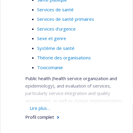
Services de santé
Services de santé primaires
Services d'urgence
Sexe et genre
Système de santé
Théorie des organisations
Toxicomanie
Public health (health service organization and
epidemiology), and evaluation of services,
particularly service integration and quality
assessment, as well as change implementation,
needs assessment, primary care services,
Lire plus…
service utilization, health systems analysis,
Profil complet
performance indicators, and patient outcomes.
Methods: quantitative (surveys, administrative