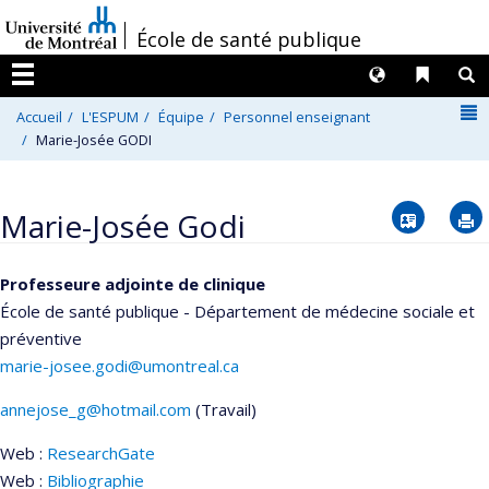
Passer
/
École de santé publique
au
contenu
Langues
Liens 
R
Menu
N
Accueil
L'ESPUM
Équipe
Personnel enseignant
Marie-Josée GODI
Vcard
Marie-Josée Godi
Professeure adjointe de clinique
École de santé publique - Département de médecine sociale et
préventive
marie-josee.godi@umontreal.ca
annejose_g@hotmail.com
(Travail)
Courriels
Web :
ResearchGate
Web :
Bibliographie