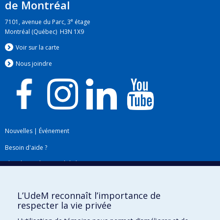
de Montréal
e
7101, avenue du Parc, 3
étage
Montréal (Québec) H3N 1X9
Voir sur la carte
Nous jo
i
ndre
Nouvelles
|
Événement
Besoin d'aide ?
Plan du site
|
Accessibilité
Signaler une erreur
L’UdeM reconnaît l’importance de
respecter la vie privée
Boîte à outils