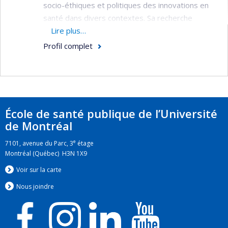
socio-éthiques et politiques des innovations en
santé dans divers contextes. Sa recherche
examine les conflits qui peuvent surgir dans la
Lire plus…
recherche universitaire et la pratique
Profil complet
professionnelle, en vue de développer des outils
éthiques pour gérer ces conflits quand ils ne
peuvent pas être évités.
École de santé publique de l’Université
de Montréal
e
7101, avenue du Parc, 3
étage
Montréal (Québec) H3N 1X9
Voir sur la carte
Nous jo
i
ndre