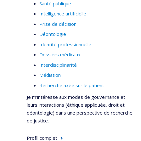
Santé publique
pouvant affecter la recherche scientifique,
Intelligence artificielle
l'application des technologies, mais aussi la
réflexion et les discussions en bioéthique. À l'ère
Prise de décision
de l'approche "une seule santé", il espère
Déontologie
également promouvoir le dialogue et la réflexion
Identité professionnelle
au croisement de la bioéthique et de l'éthique
environnementale.
Dossiers médicaux
Interdisciplinarité
Médiation
Recherche axée sur le patient
Je m’intéresse aux modes de gouvernance et
leurs interactions (éthique appliquée, droit et
déontologie) dans une perspective de recherche
de justice.
Profil complet