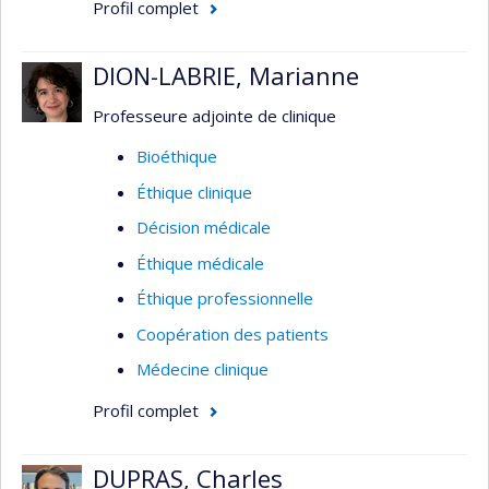
ses sous-domaines. L'objectif principale de mes
Profil complet
activités est d'intégrer la réflexion sur les
dimensions éthiques au sein même des diverses
DION-LABRIE, Marianne
interventions ou travaux, notamment en
surveillance, en gestion des risques, en réduction
Professeure adjointe de clinique
des méfaits ou encore dans le domaine du
Bioéthique
dépistage prénatal ou néo-natal.
Éthique clinique
Décision médicale
Éthique médicale
Éthique professionnelle
Coopération des patients
Médecine clinique
Profil complet
DUPRAS, Charles