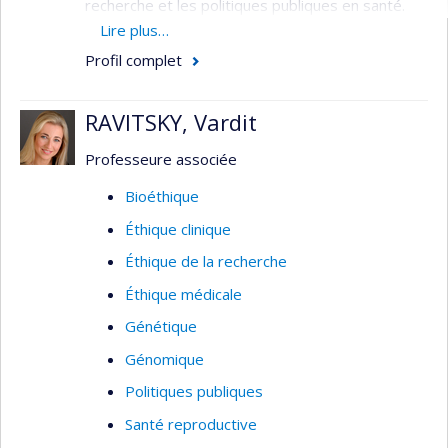
recherche et les politiques publiques en santé.
Nous prenons appui sur des approches
Lire plus…
interdisciplinaires ancrées dans les faits,
Profil complet
ouvertes aux processus délibératifs et orientées
vers des changements concrets qui valorisent le
RAVITSKY, Vardit
respect et l’épanouissement des personnes dans
toute leur diversité.
Professeure associée
Bioéthique
Éthique clinique
Éthique de la recherche
Éthique médicale
Génétique
Génomique
Politiques publiques
Santé reproductive