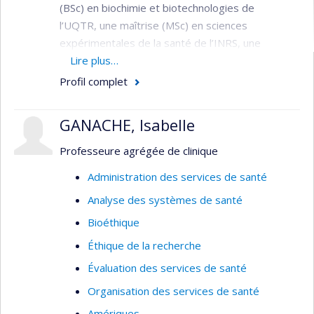
(BSc) en biochimie et biotechnologies de
l’UQTR, une maîtrise (MSc) en sciences
expérimentales de la santé de l’INRS, une
propédeutique en bioéthique et un doctorat
Lire plus…
(PhD) en bioéthique de l’Université de Montréal. Il
Profil complet
a complété des stages postdoctoraux en
philosophie au Centre de recherche en éthique,
GANACHE, Isabelle
puis en droit au Centre de génomique et
politiques de l’Université McGill. Il a ensuite
Professeure agrégée de clinique
travaillé comme conseiller principal en éthique de
Administration des services de santé
la recherche au Secrétariat sur la conduite
Analyse des systèmes de santé
responsable de la recherche, pour
les organismes fédéraux de financement de la
Bioéthique
recherche (IRSC, CRSH, CRSNG).
Éthique de la recherche
Dr Dupras a siégé comme éthicien au conseil
Évaluation des services de santé
scientifique de l’Institut national d’excellence en
Organisation des services de santé
santé et services sociaux (INESSS) et au comité
Amériques