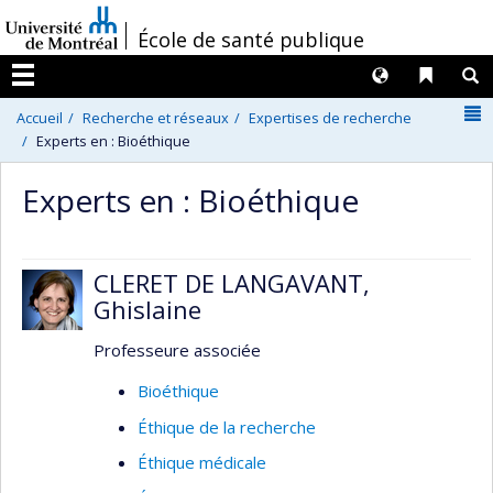
Passer
/
École de santé publique
au
contenu
Langues
Liens 
R
Menu
N
Accueil
Recherche et réseaux
Expertises de recherche
Experts en : Bioéthique
Experts en : Bioéthique
CLERET DE LANGAVANT,
Ghislaine
Professeure associée
Bioéthique
Éthique de la recherche
Éthique médicale