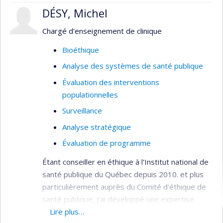
DÉSY, Michel
Chargé d'enseignement de clinique
Bioéthique
Analyse des systèmes de santé publique
Évaluation des interventions
populationnelles
Surveillance
Analyse stratégique
Évaluation de programme
Étant conseiller en éthique à l'Institut national de
santé publique du Québec depuis 2010. et plus
particulièrement auprès du Comité d'éthique de
santé publique, j'ai développé une expertise
large en éthique appliquée à un grand nombre de
Lire plus…