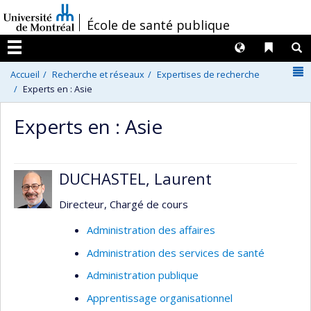
Passer
/
École de santé publique
au
contenu
Langues
Liens 
R
Menu
N
Accueil
Recherche et réseaux
Expertises de recherche
Experts en : Asie
Experts en : Asie
DUCHASTEL, Laurent
Directeur, Chargé de cours
Administration des affaires
Administration des services de santé
Administration publique
Apprentissage organisationnel