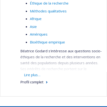
Éthique de la recherche
Méthodes qualitatives
Afrique
Asie
Amériques
Bioéthique empirique
Béatrice Godard s'intéresse aux questions socio-
éthiques de la recherche et des interventions en
santé des populations depuis plusieurs années.
Ses intérêts de recherche portent sur le
développement de capacités à la prise de
Lire plus…
décision par des personnes ou des groupes en
Profil complet
situation de vulnérabilités pour des raisons de
santé ou socio-économiques. Plus précisément,
ses recherches visent à examiner leurs
préoccupations et leurs besoins par rapport à la