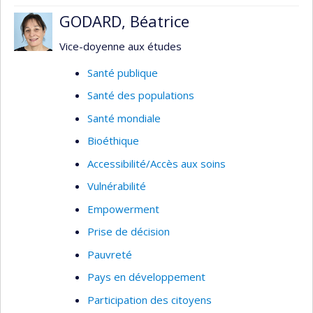
technopédagogie
GODARD, Béatrice
Gestion administrative et développement
Vice-doyenne aux études
d’affaires
Santé publique
Gestion en contexte international et
interculturel
Santé des populations
Coaching de carrière
Santé mondiale
Secteurs d'intervention
Bioéthique
Accessibilité/Accès aux soins
Santé publique (public et privé)
Vulnérabilité
Institutions universitaires
Empowerment
Projets d’assistance technique et de
coopération internationale
Prise de décision
Gouvernance publique
Pauvreté
PME et commerces de détail
Pays en développement
Organisations sans but lucratif
Participation des citoyens