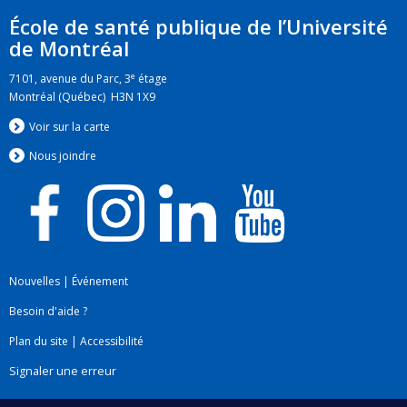
situation de vulnérabilité dans laquelle ils se
École de santé publique de l’Université
trouvent et les processus éthiques à mettre en
de Montréal
place pour contribuer à leur autonomisation. Ses
e
7101, avenue du Parc, 3
étage
travaux s’inscrivent dans une démarche
Montréal (Québec) H3N 1X9
empirique.
Voir sur la carte
Nous jo
i
ndre
Nouvelles
|
Événement
Besoin d'aide ?
Plan du site
|
Accessibilité
Signaler une erreur