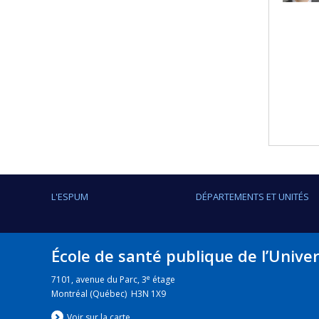
L'ESPUM
DÉPARTEMENTS ET UNITÉS
École de santé publique de l’Unive
e
7101, avenue du Parc, 3
étage
Montréal (Québec) H3N 1X9
Voir sur la carte