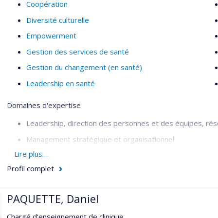
Coopération
Diversité culturelle
Empowerment
Gestion des services de santé
Gestion du changement (en santé)
Leadership en santé
Domaines d'expertise
Leadership, direction des personnes et des équipes, réso
Management stratégique et organisationnel
Lire plus…
Formation continue, andragogie et technopédagogie
Profil complet
Gestion administrative et développement d’affaires
Gestion en contexte international et interculturel
PAQUETTE, Daniel
Coaching de carrière
Chargé d'enseignement de clinique