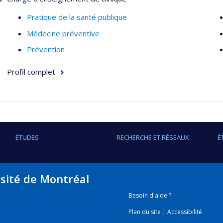
Secteurs d'intervention
Pratique de la santé publique
Santé publique (public et privé)
Médecine préventive
Institutions universitaires
Prévention
Projets d’assistance technique et de coopération interna
Gouvernance publique
Profil complet
PME et commerces de détail
Organisations sans but lucratif
ÉTUDES
RECHERCHE ET RÉSEAUX
É
rsité de Montréal
Besoin d'aide ?
Plan du site
|
Accessibilité