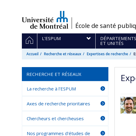
Passer
au
contenu
/
École de santé publi
Navigation
ACCUEIL
L'ESPUM
DÉPARTEMENT
principale
ET UNITÉS
Accueil
Recherche et réseaux
Expertises de recherche
E
RECHERCHE ET RÉSEAUX
Exp
La recherche à l'ESPUM
Axes de recherche prioritaires
Chercheurs et chercheuses
Nos programmes d'études de