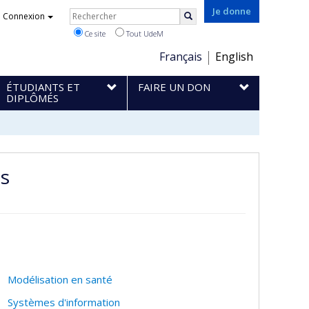
Rechercher
Je donne
Connexion
Rechercher
Ce site
Tout UdeM
Choix
Français
English
de
ÉTUDIANTS ET
FAIRE UN DON
la
DIPLÔMÉS
langue
es
Modélisation en santé
Systèmes d'information