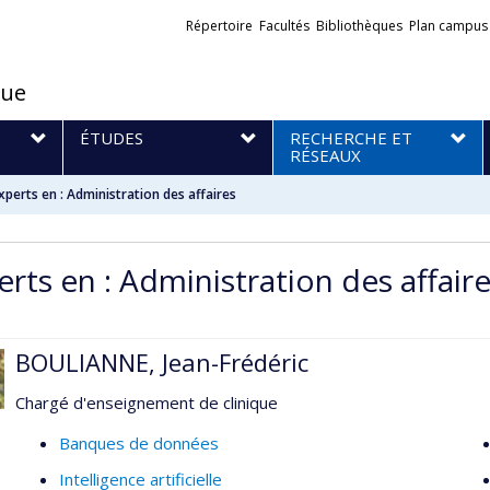
Liens
Répertoire
Facultés
Bibliothèques
Plan campus
externes
que
S
ÉTUDES
RECHERCHE ET
RÉSEAUX
xperts en : Administration des affaires
erts en : Administration des affair
BOULIANNE, Jean-Frédéric
Chargé d'enseignement de clinique
Banques de données
Intelligence artificielle