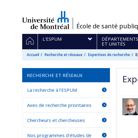
Passer
au
contenu
/
École de santé publi
Navigation
ACCUEIL
L'ESPUM
DÉPARTEMENT
principale
ET UNITÉS
Accueil
Recherche et réseaux
Expertises de recherche
E
RECHERCHE ET RÉSEAUX
Exp
La recherche à l'ESPUM
Axes de recherche prioritaires
Chercheurs et chercheuses
Nos programmes d'études de