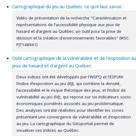
santé du Canada
Cartographique du jeu au Québec: ce qu'il faut savoir
Programmes de subvention :
Vidéo de présentation de la recherche "Caractérisation et
La pratique des jeux de hasard et d'argent peut engendrer
représentations de l’accessibilité physique aux jeux de
hasard et d’argent au Québec: un outil pour la prise de
des problèmes de santé pour les joueurs et leurs proches.
décision et la création d'environnements favorables" (IRSC-
Au Québec, plusieurs recherches ont démontré que l'offre
PJT148941)
de jeu était plus importante dans les quartiers défavorisés
et que cela contribuait à générer un environnement moins
Outil cartographique de la vulnérabilité et de l'exposition au
favorable à la santé de la population. Officiellement, aucun
jeux de hasard et d'argent au Québec
critère sanitaire n'est pris en compte pour configurer l'offre
Deux indices ont été développés par l'INSPQ et l'ESPUM:
de jeu au Québec. Dans ce contexte, un portrait à jour et
l’indice d’exposition au jeu (IEJ), qui combine la densité,
une analyse de l'accessibilité physique au jeu au Québec
l’accessibilité et le risque théorique des jeux, et l’indice de
sont nécessaires afin de soutenir la création
vulnérabilité au jeu (IVJ), qui repose sur six indicateurs socio-
d'environnements favorables à la santé des populations. La
économiques pondérés associés au jeu problématique.
présente étude a été conçue pour répondre à ce besoin de
Des analyses ont été réalisées pour identifier les zones
connaissances. Ce projet vise à : 1-Réaliser une revue de
présentant une convergence de vulnérabilité et d’exposition
littérature mettant à jour les connaissances sur l'influence
au jeu. La cartographique du Géoportail permet de
visualiser ces indices au Québec.
des milieux de vie sur la santé et sur les liens entre les