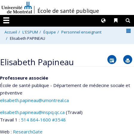
Passer
/
École de santé publique
au
contenu
Langues
Liens 
R
Menu
N
Accueil
L'ESPUM
Équipe
Personnel enseignant
Elisabeth PAPINEAU
Vcard
Elisabeth Papineau
Professeure associée
École de santé publique - Département de médecine sociale et
préventive
elisabeth.papineau@umontreal.ca
elisabeth.papineau@inspq.qc.ca
(Travail)
Courriels
Travail 1 :
514 864-1600 #3548
Web :
ResearchGate