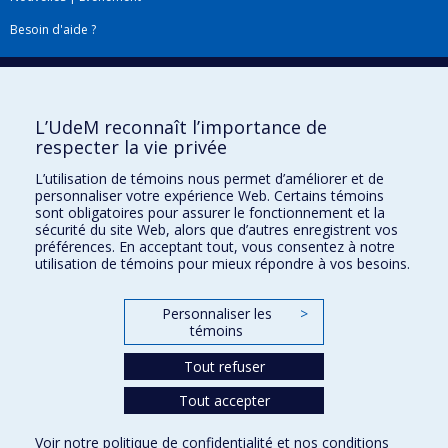
déclencheurs de jeu est aussi susceptible d'orienter les
Besoin d'aide ?
interventions dans les services de traitement du jeu
problématique
Plan du site
|
Accessibilité
Signaler une erreur
L’UdeM reconnaît l’importance de
respecter la vie privée
Boîte à outils
L’utilisation de témoins nous permet d’améliorer et de
personnaliser votre expérience Web. Certains témoins
Téléchargez les logos de l'ESPUM
sont obligatoires pour assurer le fonctionnement et la
sécurité du site Web, alors que d’autres enregistrent vos
préférences. En acceptant tout, vous consentez à notre
utilisation de témoins pour mieux répondre à vos besoins.
Personnaliser les
>
témoins
Tout refuser
Tout accepter
Confidentialité
Conditions d’utilisation
Voir notre
politique de confidentialité
et nos
conditions