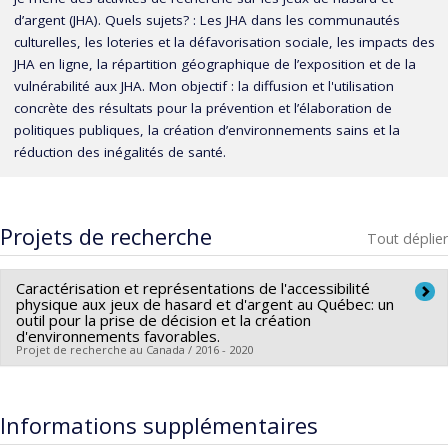
d’argent (JHA). Quels sujets? : Les JHA dans les communautés
culturelles, les loteries et la défavorisation sociale, les impacts des
JHA en ligne, la répartition géographique de l’exposition et de la
vulnérabilité aux JHA. Mon objectif : la diffusion et l'utilisation
concrète des résultats pour la prévention et l’élaboration de
politiques publiques, la création d’environnements sains et la
réduction des inégalités de santé.
Projets de recherche
Tout déplier
Caractérisation et représentations de l'accessibilité
physique aux jeux de hasard et d'argent au Québec: un
outil pour la prise de décision et la création
d'environnements favorables.
Projet de recherche au Canada / 2016 - 2020
Chercheur principal :
Elisabeth Papineau
Co-chercheurs :
Marie-France Raynault
,
Yan Kestens
Informations supplémentaires
Sources de financement :
IRSC/Instituts de recherche en