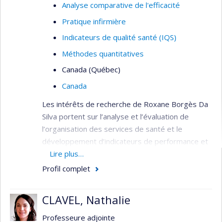
Analyse comparative de l'efficacité
Pratique infirmière
Indicateurs de qualité santé (IQS)
Méthodes quantitatives
Canada (Québec)
Canada
Les intérêts de recherche de Roxane Borgès Da
Silva portent sur l’analyse et l’évaluation de
l’organisation des services de santé et le
développement d’indicateurs de performance et
de qualité. Elle s’intéresse plus particulièrement à
Lire plus…
l’évolution de l’organisation des services de
Profil complet
première ligne et à ses effets sur l’utilisation des
services de santé de la population. Elle
CLAVEL, Nathalie
s’intéresse également aux effets des politiques
de santé liées à l’organisation des services de
Professeure adjointe