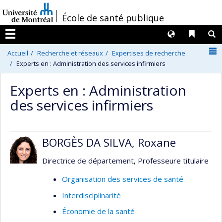
Passer
/
École de santé publique
au
contenu
Langues
Liens 
R
Menu
N
Accueil
Recherche et réseaux
Expertises de recherche
Experts en : Administration des services infirmiers
Experts en : Administration
des services infirmiers
BORGÈS DA SILVA, Roxane
Directrice de département, Professeure titulaire
Organisation des services de santé
Interdisciplinarité
Économie de la santé