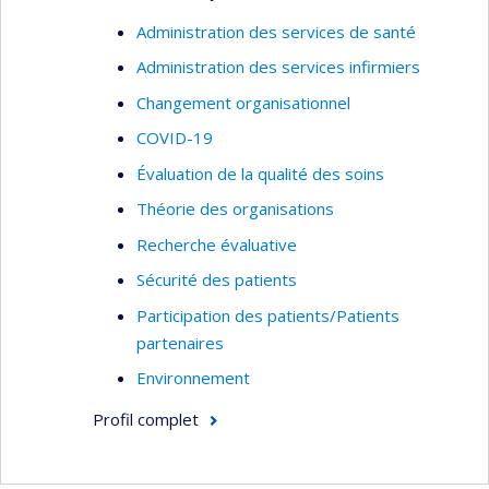
santé, aux pratiques professionnelles et aux
Administration des services de santé
collaborations.
Administration des services infirmiers
Économie de la santé
Changement organisationnel
Santé publique
COVID-19
Organisation des soins de santé
Évaluation de la qualité des soins
Utilisation des services de santé
Théorie des organisations
Prestation de services de santé
Recherche évaluative
Évaluation des services de santé
Sécurité des patients
Services de première ligne
Participation des patients/Patients
Analyse et évaluation des politiques sur les
partenaires
services de santé
Environnement
Pratiques professsionnelles
Profil complet
Pratiques médicales
Développement d'indicateurs