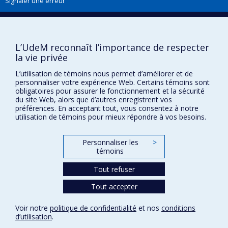
Signaler une erreur
Boîte à outils
L’UdeM reconnaît l’importance de respecter
Téléchargez les logos de l'ESPUM
la vie privée
L’utilisation de témoins nous permet d’améliorer et de
personnaliser votre expérience Web. Certains témoins sont
obligatoires pour assurer le fonctionnement et la sécurité
du site Web, alors que d’autres enregistrent vos
préférences. En acceptant tout, vous consentez à notre
utilisation de témoins pour mieux répondre à vos besoins.
Personnaliser les
>
témoins
Confidentialité
Tout refuser
Conditions d’utilisation
Paramètres des témoins
Tout accepter
Université de
Montréal
Voir notre
politique de confidentialité
et nos
conditions
d’utilisation
.