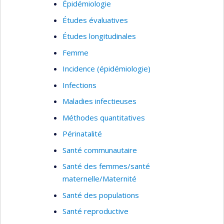
l’impact de l'agrément sur ces établissements.
Épidémiologie
Elle developpe aussi une expertise sur la manière
Études évaluatives
d'engager la population dans le cadre de la
Études longitudinales
pandémie de la COVID-19. Elle s’intéresse aussi
aux comparaisons internationales des systèmes
Femme
de santé.
Incidence (épidémiologie)
Infections
Maladies infectieuses
Méthodes quantitatives
Périnatalité
Santé communautaire
Santé des femmes/santé
maternelle/Maternité
Santé des populations
Santé reproductive