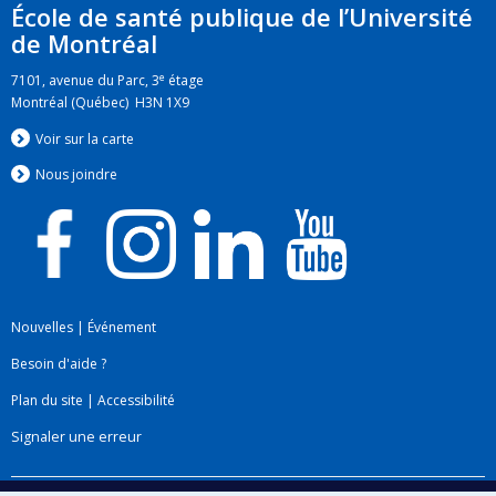
infectieux et à la transmission infectieuse par
École de santé publique de l’Université
l’entremise de produits sanguins. Dr Trottier est
de Montréal
titulaire de nombreux fonds de recherche et de
e
7101, avenue du Parc, 3
étage
bourses salariales des IRSC et du FRQS.
Montréal (Québec) H3N 1X9
Voir sur la carte
Nous jo
i
ndre
Nouvelles
|
Événement
Besoin d'aide ?
Plan du site
|
Accessibilité
Signaler une erreur