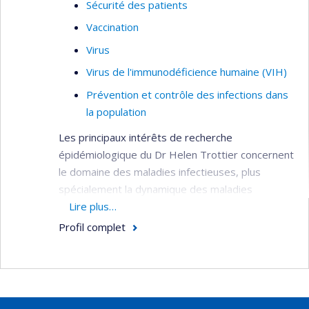
Sécurité des patients
Vaccination
Virus
Virus de l'immunodéficience humaine (VIH)
Prévention et contrôle des infections dans
la population
Les principaux intérêts de recherche
épidémiologique du Dr Helen Trottier concernent
le domaine des maladies infectieuses, plus
spécialement la dynamique des maladies
infectieuses communes de l’enfance, la
Lire plus…
vaccination et les maladies infectieuses liées au
Profil complet
cancer comme le virus du papillome humain
(HPV), le virus d’Epstein-Barr (EBV) et autres
virus Herpes Humain (HHV). Elle s’intéresse
particulière à la transmission périnatale d’agents