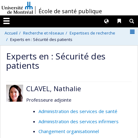
Passer
/
École de santé publique
au
contenu
Langues
Liens 
R
Menu
N
Accueil
Recherche et réseaux
Expertises de recherche
Experts en : Sécurité des patients
Experts en : Sécurité des
patients
CLAVEL, Nathalie
Professeure adjointe
Administration des services de santé
Administration des services infirmiers
Changement organisationnel