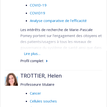
COVID-19
COVID19
Analyse comparative de l'efficacité
Les intérêts de recherche de Marie-Pascale
Pomey portent sur l'engagement des citoyens et
des patients/usagers à tous les niveaux de
gouvernance du système de santé ainsi que dans
l'évaluation des technologies et des pratiques de
Lire plus…
pointe, la santé connectée et l'innovation et
Profil complet
comment cet engagement peut contribuer à
améliorer d’une part la qualité et la sécurité des
TROTTIER, Helen
soins dans les organisations de santé et d'autre
part l'expérience des citoyens, patients, usagers
Professeure titulaire
et proches. Elle travaille sur l’évaluation des
Cancer
programmes de qualité et sécurité dans les
Cellules souches
établissements de santé canadiens et sur