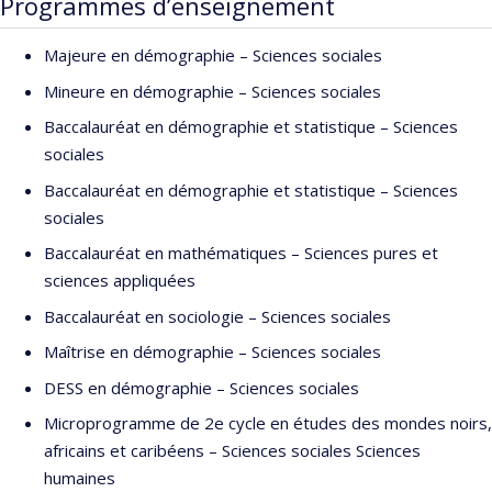
Programmes d’enseignement
Département de démographie et des sciences de la population,
chercheur au Centre de Recherche en Santé Publique, et auteur
Majeure en démographie – Sciences sociales
de plus de 200 publications dans les meilleures revues au monde
en médecine, sciences de la population, méthodologies de
Mineure en démographie – Sciences sociales
recherche scientifique, nutrition et santé publique.
Baccalauréat en démographie et statistique – Sciences
sociales
Ses activités universitaires et scientifiques s’inscrivent dans une
tradition d'excellence de calibre mondial
Baccalauréat en démographie et statistique – Sciences
(
https://scholar.google.com/citations?hl=fr&user=ugKb-
sociales
0kAAAAJ&view_op=list_works&gmla=ANZ5fUPpFj3d7uDgJMCp9D
Baccalauréat en mathématiques – Sciences pures et
KjdLHs5nyWEFN7aLRCt5-
sciences appliquées
ZVjB8B1FSHQWKQqQe1CSYb_yuuD_pFUUGLYWGNxACRjIu6rVnc
Baccalauréat en sociologie – Sciences sociales
jeQ
), contribuent au déploiement d’approches interdisciplinaires
et multidisciplinaires en formation et recherche, à l'élaboration
Maîtrise en démographie – Sciences sociales
éclairée de politiques de population et santé, et à la réduction
DESS en démographie – Sciences sociales
des disparités et iniquités sociales et en santé.
Microprogramme de 2e cycle en études des mondes noirs,
Depuis 1995, il est nommé membre des dizaines de Comités
africains et caribéens – Sciences sociales Sciences
d’organismes subventionnaires et Commissions d’évaluation
humaines