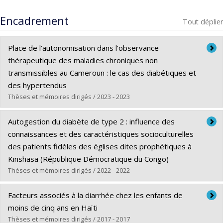
Encadrement
Tout déplier
Place de l’autonomisation dans l’observance
thérapeutique des maladies chroniques non
transmissibles au Cameroun : le cas des diabétiques et
des hypertendus
Thèses et mémoires dirigés / 2023 - 2023
Diplômé(e) :
Mogueo, Amélie
Autogestion du diabète de type 2 : influence des
Cycle :
Doctorat
connaissances et des caractéristiques socioculturelles
Diplôme obtenu :
Ph. D.
des patients fidèles des églises dites prophétiques à
Lien vers le document dans Papyrus
Kinshasa (République Démocratique du Congo)
Thèses et mémoires dirigés / 2022 - 2022
Diplômé(e) :
Masamba, Nadine Lulendo
Facteurs associés à la diarrhée chez les enfants de
Cycle :
Maîtrise
moins de cinq ans en Haïti
Diplôme obtenu :
M. Sc.
Thèses et mémoires dirigés / 2017 - 2017