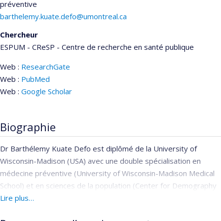
préventive
barthelemy.kuate.defo@umontreal.ca
Chercheur
ESPUM - CReSP - Centre de recherche en santé publique
Web :
ResearchGate
Web :
PubMed
Web :
Google Scholar
Biographie
Dr Barthélemy Kuate Defo est diplômé de la University of
Wisconsin-Madison (USA) avec une double spécialisation en
médecine préventive (University of Wisconsin-Madison Medical
School) et en sciences de la population (Center for Demography
and Ecology). Il est professeur avec double titulariat au
Lire plus…
Département de médecine sociale et préventive et au