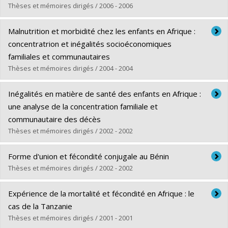
Lien vers le document dans Papyrus
Thèses et mémoires dirigés / 2006 - 2006
Diplômé(e) :
Sidze, Estelle Monique
Malnutrition et morbidité chez les enfants en Afrique :
Cycle :
Maîtrise
concentratrion et inégalités socioéconomiques
Diplôme obtenu :
M. Sc.
familiales et communautaires
Lien vers le document dans Papyrus
Thèses et mémoires dirigés / 2004 - 2004
Diplômé(e) :
Fotso, Jean-Christophe
Inégalités en matière de santé des enfants en Afrique :
Cycle :
Doctorat
une analyse de la concentration familiale et
Diplôme obtenu :
Ph. D.
communautaire des décès
Lien vers le document dans Papyrus
Thèses et mémoires dirigés / 2002 - 2002
Diplômé(e) :
Diallo, Khassoum
Forme d'union et fécondité conjugale au Bénin
Cycle :
Doctorat
Thèses et mémoires dirigés / 2002 - 2002
Diplôme obtenu :
Ph. D.
Diplômé(e) :
Amadou Sanni, Mouftaou
Lien vers le document dans Papyrus
Expérience de la mortalité et fécondité en Afrique : le
Cycle :
Doctorat
cas de la Tanzanie
Diplôme obtenu :
Ph. D.
Thèses et mémoires dirigés / 2001 - 2001