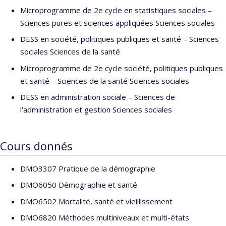
d’établissements de recherche et d’enseignement supérieur au
Microprogramme de 2e cycle en statistiques sociales –
Québec, Canada et ailleurs (États-Unis, Grande Bretagne, Union
Sciences pures et sciences appliquées Sciences sociales
Européenne, Afrique).
DESS en société, politiques publiques et santé – Sciences
Conférencier invité à l’Académie des Sciences des États-Unis
sociales Sciences de la santé
depuis 1995, il est depuis 2000 nommé membre de plusieurs
Microprogramme de 2e cycle société, politiques publiques
Panels d’Experts de l’Académie des Sciences des États-Unis, élu
et santé – Sciences de la santé Sciences sociales
(deux mandats, maximum) membre de sa Commission de la
DESS en administration sociale – Sciences de
Population et Président de sa Commission sur
The Continuing
l'administration et gestion Sciences sociales
Epidemiological Transition in Sub-Saharan Africa
.
Depuis 2014, il est Membre-Permanent du Groupe d’Experts du
Global Burden of Disease,
l'effort scientifique mondial le plus
Cours donnés
important et complet quantifiant l'ampleur et les tendances des
maladies, blessures et facteurs de risque, de la perte de santé
DMO3307 Pratique de la démographie
et principales causes, pour tous les 204 pays et territoires du
DMO6050 Démographie et santé
monde.
DMO6502 Mortalité, santé et vieillissement
DMO6820 Méthodes multiniveaux et multi-états