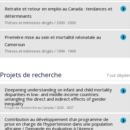
Lien vers le document dans Papyrus
Diplômé(e) :
Charvet, Carole
Retraite et retour en emploi au Canada : tendances et
Cycle :
Doctorat
déterminants
Diplôme obtenu :
Ph. D.
Thèses et mémoires dirigés / 2000 - 2000
Lien vers le document dans Papyrus
Diplômé(e) :
Jobin, Sylvie
Première mise au sein et mortalité néonatale au
Cycle :
Maîtrise
Cameroun
Diplôme obtenu :
M. Sc.
Thèses et mémoires dirigés / 1999 - 1999
Lien vers le document dans Papyrus
Diplômé(e) :
Sérandour, Barbara
Cycle :
Maîtrise
Projets de recherche
Tout déplier
Diplôme obtenu :
M. Sc.
Lien vers le document dans Papyrus
Deepening understanding on infant and child mortality
disparities in low- and middle-income countries:
untangling the direct and indirect effects of gender
inequality
Projet de recherche au Canada / 2020 - 2027
Contribution au développement d'un programme de
Chercheur principal :
Barthelemy Kuate Defo
prise en charge de l'hypertension dans une population
Co-chercheurs :
Vissého Adjiwanou
africaine / Demande en évaluation à !'Agence