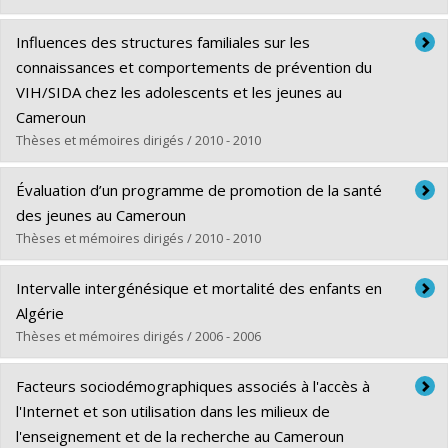
Lien vers le document dans Papyrus
Diplômé(e) :
Roy, Isabelle
Influences des structures familiales sur les
Cycle :
Maîtrise
connaissances et comportements de prévention du
Diplôme obtenu :
M. Sc.
VIH/SIDA chez les adolescents et les jeunes au
Lien vers le document dans Papyrus
Cameroun
Thèses et mémoires dirigés / 2010 - 2010
Diplômé(e) :
Tsala Dimbuene, Zacharie
Évaluation d’un programme de promotion de la santé
Cycle :
Doctorat
des jeunes au Cameroun
Diplôme obtenu :
Ph. D.
Thèses et mémoires dirigés / 2010 - 2010
Lien vers le document dans Papyrus
Diplômé(e) :
Camara, Ansoumane Y.
Intervalle intergénésique et mortalité des enfants en
Cycle :
Doctorat
Algérie
Diplôme obtenu :
Ph. D.
Thèses et mémoires dirigés / 2006 - 2006
Lien vers le document dans Papyrus
Diplômé(e) :
Brahimi, Rabah
Facteurs sociodémographiques associés à l'accès à
Cycle :
Doctorat
l'Internet et son utilisation dans les milieux de
Diplôme obtenu :
Ph. D.
l'enseignement et de la recherche au Cameroun