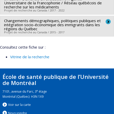
Universitaire de la Francophonie / Réseau québécois de
Sources de financement :
CRSH/Conseil de recherches en
recherche sur les médicaments
sciences humaines du Canada
Projet de recherche au Canada / 2017 - 2022
Programmes de subvention :
PVXXXXXX-Subvention Savoir
Changements démographiques, politiques publiques et
Co-chercheurs :
Sylvie Perreault
,
Jean-Claude Tardif
,
intégration socio-économique des immigrants dans les
Barthelemy Kuate Defo
régions du Québec
Projet de recherche au Canada / 2015 - 2017
Sources de financement :
FRQS/Fonds de recherche du
Québec - Santé (FRSQ)
Chercheur principal :
Barthelemy Kuate Defo
Programmes de subvention :
PVXXXXXX-Réseaux
Consultez cette fiche sur :
Sources de financement :
CRSH/Conseil de recherches en
thématiques de recherche
sciences humaines du Canada
Vitrine de la recherche
Programmes de subvention :
PVX20020-Subvention
institutionnelle du CRSH - Subventions d'exploration
École de santé publique de l’Université
de Montréal
e
7101, avenue du Parc, 3
étage
Montréal (Québec) H3N 1X9
Voir sur la carte
Nous jo
i
ndre