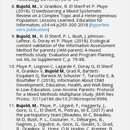
Bujold, M.
, V. Granikov, R. El Sherif et P. Pluye
(2018). Crowdsourcing a Mixed Systematic
Review on a Complex Topic and a Heterogeneous
Population: Lessons Learned, Education for
Information, v34 n4 p293-300 2018 (
hyperlien
vers publication
)
Bujold, M.
, R. El Sherif, P. L. Bush, J. Johnson-
Lafleur, G. Doray et P. Pluye. (2018). Ecological
content validation of the Information Assessment
Method for parents (IAM-parent): A mixed
methods study. Evaluation and Program Planning,
vol. 66, no Supplement C, p. 79-88.
Pluye P, Loignon C, Lagarde F, Doray G, El Sherif
R, Granikov V,
Bujold M
, Grad R, Bartlett-
Esquilant G, Barwick M, Schuster T, Turcotte E, &
Bouthillier F. (2018), Information About Child
Development, Education, Health, and Well-Being
in Low-Education, Low-Income Parents: Protocol
for a Mixed Methods Multiphase Study. JMIR Res
Protoc. 7(11):e186 doi:10.2196/resprot.9996.
Bujold, M.
, Pluye, P., Légaré, F., Haggerty, J.,
Gore, G. C., El Sherif, R., Poitras, M-E, (2017) and
the participatory team [Beaulieu, M-C, Beaulieu,
M-D, Bush, P. L., Couturier, Y., Débarges, B.,
Gagnon, J., Giguère, A., Gore, G., Goulet, S., Grad,
R., Granikov, V., Hong, Q.N. Hudon, C, Kremer, B.,