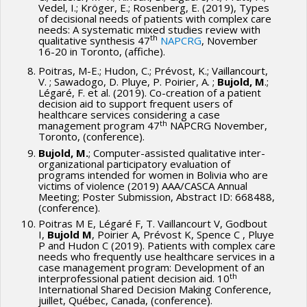
Vedel, I.; Kröger, E.; Rosenberg, E. (2019), Types
of decisional needs of patients with complex care
needs: A systematic mixed studies review with
th
qualitative synthesis 47
NAPCRG
, November
16-20 in Toronto, (affiche).
Poitras, M-E.; Hudon, C.; Prévost, K.; Vaillancourt,
V. ; Sawadogo, D. Pluye, P. Poirier, A. ;
Bujold, M
.;
Légaré, F. et al. (2019). Co-creation of a patient
decision aid to support frequent users of
healthcare services considering a case
th
management program 47
NAPCRG November,
Toronto, (conference).
Bujold, M.
; Computer-assisted qualitative inter-
organizational participatory evaluation of
programs intended for women in Bolivia who are
victims of violence (2019) AAA/CASCA Annual
Meeting; Poster Submission, Abstract ID: 668488,
(conference).
Poitras M E, Légaré F, T. Vaillancourt V, Godbout
I,
Bujold M
, Poirier A, Prévost K, Spence C , Pluye
P and Hudon C (2019). Patients with complex care
needs who frequently use healthcare services in a
case management program: Development of an
th
interprofessional patient decision aid. 10
International Shared Decision Making Conference,
juillet, Québec, Canada, (conference).