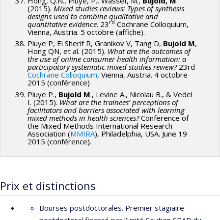
Hong, Q.N., Pluye, P., Wassef, M.,
Bujold, M
.
(2015).
Mixed studies reviews: Types of synthesis
designs used to combine qualitative and
rd
quantitative evidence
. 23
Cochrane Colloquium,
Vienna, Austria. 5 octobre (affiche).
Pluye P, El Sherif R, Granikov V, Tang D,
Bujold M
,
Hong QN, et al. (2015).
What are the outcomes of
the use of online consumer health information: a
participatory systematic mixed studies review?
23rd
Cochrane Colloquium
, Vienna, Austria. 4 octobre
2015 (conférence)
Pluye P.,
Bujold M
., Levine A., Nicolau B., & Vedel
I. (2015).
What are the trainees’ perceptions of
facilitators and barriers associated with learning
mixed methods in health sciences?
Conference of
the Mixed Methods International Research
Association (
MMIRA
), Philadelphia, USA. June 19
2015 (conférence).
Prix et distinctions
Bourses postdoctorales. Premier stagiaire