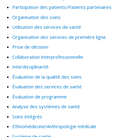
la fibre anthropologique de Mathieu l’amena à joindre
Participation des patients/Patients partenaires
l’Observatoire des réalités autochtones urbaines du
Organisation des soins
Regroupement des centres d'amitié autochtones du Québec. Il y
mène notamment des travaux de recherche portant sur les
Utilisation des services de santé
situations d’itinérances de personnes autochtones dans les
Organisation des services de première ligne
centres urbains du Québec.
Prise de décision
Collaboration interprofessionnelle
Interdisciplinarité
Évaluation de la qualité des soins
Évaluation des services de santé
Évaluation de programme
Analyse des systèmes de santé
Soins intégrés
Ethnomédecine/Anthropologie médicale
Système de santé