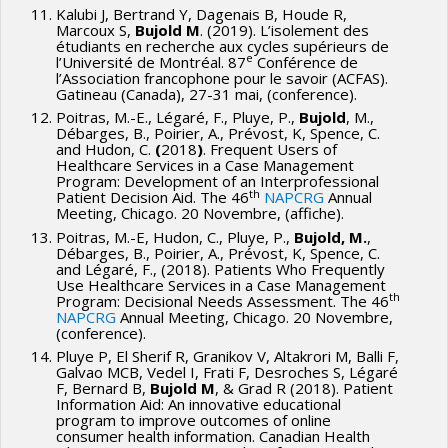
Kalubi J, Bertrand Y, Dagenais B, Houde R,
Marcoux S,
Bujold M
. (2019). L’isolement des
étudiants en recherche aux cycles supérieurs de
e
l’Université de Montréal. 87
Conférence de
l’Association francophone pour le savoir (ACFAS).
Gatineau (Canada), 27-31 mai, (conference).
Poitras, M.-E., Légaré, F., Pluye, P.,
Bujold
, M.,
Débarges, B., Poirier, A., Prévost, K, Spence, C.
and Hudon, C.
(
2018
)
. Frequent Users of
Healthcare Services in a Case Management
Program: Development of an Interprofessional
th
Patient Decision Aid. The 46
NAPCRG
Annual
Meeting, Chicago. 20 Novembre, (affiche).
Poitras, M.-E, Hudon, C., Pluye, P.,
Bujold, M.
,
Débarges, B., Poirier, A., Prévost, K, Spence, C.
and Légaré, F., (2018). Patients Who Frequently
Use Healthcare Services in a Case Management
th
Program: Decisional Needs Assessment. The 46
NAPCRG
Annual Meeting, Chicago. 20 Novembre,
(conference).
Pluye P, El Sherif R, Granikov V, Altakrori M, Balli F,
Galvao MCB, Vedel I, Frati F, Desroches S, Légaré
F, Bernard B,
Bujold M
, & Grad R (2018). Patient
Information Aid: An innovative educational
program to improve outcomes of online
consumer health information. Canadian Health