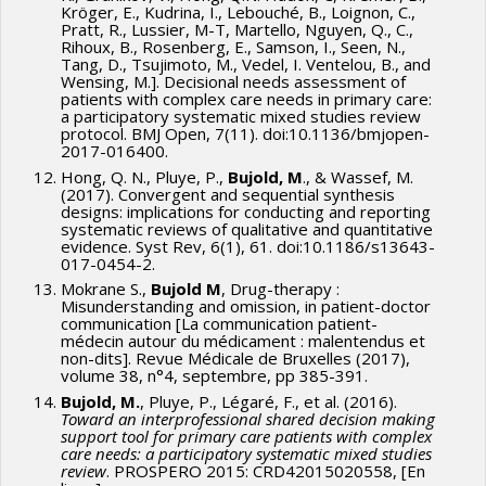
Kröger, E., Kudrina, I., Lebouché, B., Loignon, C.,
Pratt, R., Lussier, M-T, Martello, Nguyen, Q., C.,
Rihoux, B., Rosenberg, E., Samson, I., Seen, N.,
Tang, D., Tsujimoto, M., Vedel, I. Ventelou, B., and
Wensing, M.]. Decisional needs assessment of
patients with complex care needs in primary care:
a participatory systematic mixed studies review
protocol. BMJ Open, 7(11). doi:10.1136/bmjopen-
2017-016400.
Hong, Q. N., Pluye, P.,
Bujold, M
., & Wassef, M.
(2017). Convergent and sequential synthesis
designs: implications for conducting and reporting
systematic reviews of qualitative and quantitative
evidence. Syst Rev, 6(1), 61. doi:10.1186/s13643-
017-0454-2.
Mokrane S.,
Bujold M
, Drug-therapy :
Misunderstanding and omission, in patient-doctor
communication [La communication patient-
médecin autour du médicament : malentendus et
non-dits]. Revue Médicale de Bruxelles (2017),
volume 38, n°4, septembre, pp 385-391.
Bujold, M.
, Pluye, P., Légaré, F., et al. (2016).
Toward an interprofessional shared decision making
support tool for primary care patients with complex
care needs: a participatory systematic mixed studies
review
. PROSPERO 2015: CRD42015020558, [En