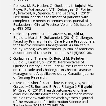
Poitras, M.-E., Hudon, C., Godbout, I.,
Bujold
,
M.,
Pluye, P., Vaillancourt, V.T., Débarges, B., Poirier,
A., Prévost, K., Spence, C. and Légaré, F. (2019)
Decisional needs assessment of patients with
complex care needs in primary care. Journal of
Evaluation in Clinical Practice. Volume 26, Issue 2
p. 489-502
Pelletier J, Vermette S, Lauzier S,
Bujold M
,
Bujold L, Martin E, Guillaumie L (2019) Challenges
Faced by Primary Health Care Nurse Practitioners
for Chronic Disease Management: A Qualitative
Study Among Key Informants. Journal of American
Association of Nurse Practitioners;31(5):300-08.
Guillaumie L, Therrien D,
Bujold M
, Pelletier J,
Bujold L, Lauzier, S. (2019). Perspectives of
Quebec Primary Health Care Nurse Practitioners
on Their Role and Challenges in Chronic Disease
Management: A qualitative study. Canadian Journal
of Nursing Research.
Pluye P, El Sherif R, Granikov V, Hong QN, Vedel I,
Galvao MCB, Burnand B; Frati F; Légaré F;
Bujold
M;
Grad R. (2019). Health outcomes of online
consumer health information: A systematic mixed
studies review with framework synthesis. Journal
of the Association for Information Science and
Technology 2019;70(7):643-59.