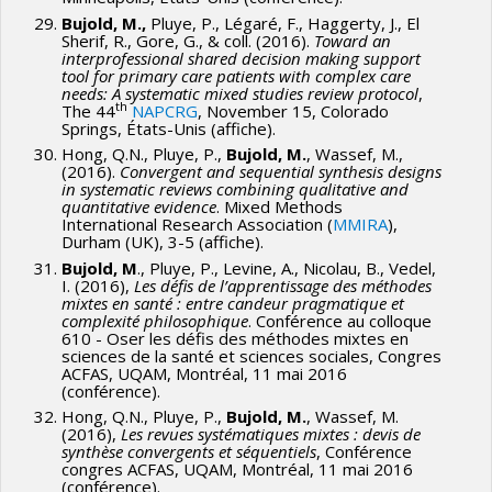
Bujold, M.,
Pluye, P., Légaré, F., Haggerty, J., El
Sherif, R., Gore, G., & coll. (2016).
Toward an
interprofessional shared decision making support
tool for primary care patients with complex care
needs: A systematic mixed studies review protocol
,
th
The 44
NAPCRG
, November 15, Colorado
Springs, États-Unis (affiche).
Hong, Q.N., Pluye, P.,
Bujold, M.
, Wassef, M.,
(2016).
Convergent and sequential synthesis designs
in systematic reviews combining qualitative and
quantitative evidence
. Mixed Methods
International Research Association (
MMIRA
),
Durham (UK), 3-5 (affiche).
Bujold, M
., Pluye, P., Levine, A., Nicolau, B., Vedel,
I. (2016),
Les défis de l’apprentissage des méthodes
mixtes en santé : entre candeur pragmatique et
complexité philosophique
. Conférence au colloque
610 - Oser les défis des méthodes mixtes en
sciences de la santé et sciences sociales , Congres
ACFAS, UQAM, Montréal, 11 mai 2016
(conférence).
Hong, Q.N., Pluye, P.,
Bujold, M.
, Wassef, M.
(2016),
Les revues systématiques mixtes : devis de
synthèse convergents et séquentiels
, Conférence
congres ACFAS, UQAM, Montréal, 11 mai 2016
(conférence).