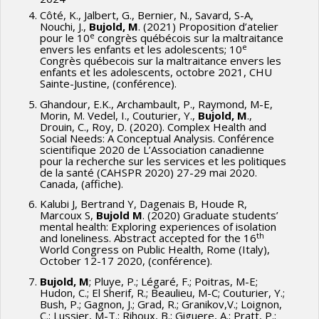
Côté, K., Jalbert, G., Bernier, N., Savard, S-A,
Nouchi, J.,
Bujold, M
. (2021) Proposition d’atelier
e
pour le 10
congrès québécois sur la maltraitance
e
envers les enfants et les adolescents; 10
Congrès québecois sur la maltraitance envers les
enfants et les adolescents, octobre 2021, CHU
Sainte-Justine, (conférence).
Ghandour, E.K., Archambault, P., Raymond, M-E,
Morin, M. Vedel, I., Couturier, Y.,
Bujold, M
.,
Drouin, C., Roy, D. (2020). Complex Health and
Social Needs: A Conceptual Analysis. Conférence
scientifique 2020 de L’Association canadienne
pour la recherche sur les services et les politiques
de la santé (CAHSPR 2020) 27-29 mai 2020.
Canada, (affiche).
Kalubi J, Bertrand Y, Dagenais B, Houde R,
Marcoux S,
Bujold M
. (2020) Graduate students’
mental health: Exploring experiences of isolation
th
and loneliness. Abstract accepted for the 16
World Congress on Public Health, Rome (Italy),
October 12-17 2020, (conférence).
Bujold, M
; Pluye, P.; Légaré, F.; Poitras, M-E;
Hudon, C.; El Sherif, R.; Beaulieu, M-C; Couturier, Y.;
Bush, P.; Gagnon, J.; Grad, R.; Granikov,V.; Loignon,
C.; Lussier, M-T.; Rihoux, B.; Giguere, A.; Pratt, P.;