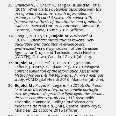
Granikov V., El Sherif R., Tang D.,
Bujold M.
, et al.
(2016).
What are the outcomes associated with the
use of online consumer health information in
primary health care? A systematic review with
framework synthesis of quantitative and qualitative
evidence.
Medical Library Association, Mosaic’16,
Toronto, Canada, 16 mai 2016 (Affiche).
Hong Q.N., Pluye P.,
Bujold M.
& Wassef M.
(2016),
Systematic mixed studies reviews: How
qualitative and quantitative evidence are
synthesized?
Annual symposium of the Canadian
Agency for Drugs and Technologies in Health
(CADTH), Ottawa, Canada. 12 avril (affiche).
Bujold, M
., El Sherif, R., Bush, P.L., Johnson-
Lafleur, J., Doray, G., Pluye, P. (2016),
Ecological
Content validation of the Information Assessment
Method for parents (IAM4parents): A mixed methods
study
, ACM Digital Health 2016, Montréal (affiche).
Bujold, M
., Pluye, P., Légaré, F. (2015),
Outil pour
la prise de décision interprofessionnelle partagée
avec les patients de première ligne ayant des besoins
e
de soins complexes : protocole
, 31
Assemblée
scientifique annuelle, Collège québécois des
médecins de famille (CQMF), Centre Mont-Royal,
Montréal, 22 octobre 2015 (affiche).