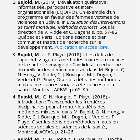
Bujold, M
. (2019). L’évaluation qualitative,
informatisée, participative et inter-
organisationnelle (EQUIPO). Un exemple d’un
programme en faveur des femmes victimes de
violences en Bolivie. In
Évaluation des interventions
de santé mondiale. Méthodes avancées
. Sous la
direction de V. Ridde et C. Dagenais, pp. 57-82.
Québec et Paris : Éditions science et bien
commun et Institut de recherche sur le
développement.
Publication en accès libre
.
Bujold, M.
et P. Pluye. (2018).« Les défis de
l’apprentissage des méthodes mixtes en sciences
de la santé: le voyage de Candide à la recherche
du meilleur des deux mondes », dans M. Bujold, Q.
N. Hong, V. Ridde, C. J. Bourque, M. J. Dogba, I.
Vedel et P. Pluye, Oser les défis des méthodes
mixtes en sciences sociales et sciences de la
santé, Montréal, ACFAS, p. 65-85.
Bujold, M.,
Q. N. Hong et P. Pluye. (2018).«
Introduction : Transcender les frontières
disciplinaires pour affronter les défis des
méthodes mixtes », dans M. Bujold, Q. N. Hong, V.
Ridde, C. J. Bourque, M. J. Dogba, I. Vedel et P.
Pluye, Oser les défis des méthodes mixtes en
sciences sociales et sciences de la santé.,
Montréal, ACFAS, p. 21-26.
Bujold, M.,
Q. N. Hong, C. J. Bourque, M. J. Dogba,