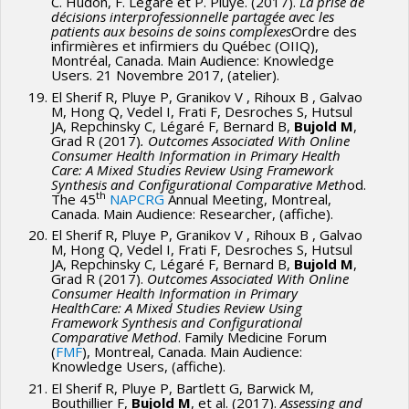
C. Hudon, F. Légaré et P. Pluye. (2017).
La prise de
décisions interprofessionnelle partagée avec les
patients aux besoins de soins complexes
Ordre des
infirmières et infirmiers du Québec (OIIQ),
Montréal, Canada. Main Audience: Knowledge
Users. 21 Novembre 2017, (atelier).
El Sherif R, Pluye P, Granikov V , Rihoux B , Galvao
M, Hong Q, Vedel I, Frati F, Desroches S, Hutsul
JA, Repchinsky C, Légaré F, Bernard B,
Bujold M
,
Grad R (2017)
.
Outcomes Associated With Online
Consumer Health Information in Primary Health
Care: A Mixed Studies Review Using Framework
Synthesis and Configurational Comparative Meth
od.
th
The 45
NAPCRG
Annual Meeting, Montreal,
Canada. Main Audience: Researcher, (affiche).
El Sherif R, Pluye P, Granikov V , Rihoux B , Galvao
M, Hong Q, Vedel I, Frati F, Desroches S, Hutsul
JA, Repchinsky C, Légaré F, Bernard B,
Bujold M
,
Grad R (2017).
Outcomes Associated With Online
Consumer Health Information in Primary
HealthCare: A Mixed Studies Review Using
Framework Synthesis and Configurational
Comparative Method
. Family Medicine Forum
(
FMF
), Montreal, Canada. Main Audience:
Knowledge Users, (affiche).
El Sherif R, Pluye P, Bartlett G, Barwick M,
Bouthillier F,
Bujold M
, et al. (2017).
Assessing and