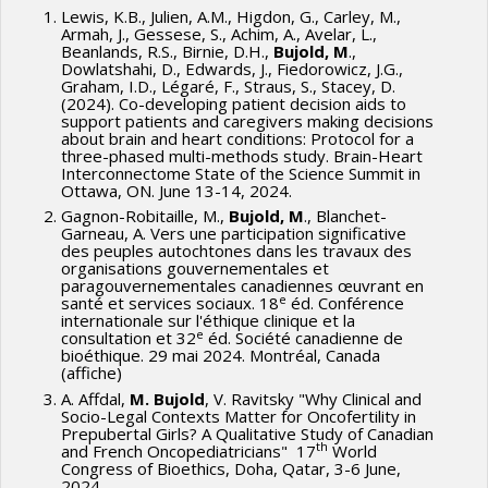
Lewis, K.B., Julien, A.M., Higdon, G., Carley, M.,
Armah, J., Gessese, S., Achim, A., Avelar, L.,
Beanlands, R.S., Birnie, D.H.,
Bujold, M
.,
Dowlatshahi, D., Edwards, J., Fiedorowicz, J.G.,
Graham, I.D., Légaré, F., Straus, S., Stacey, D.
(2024). Co-developing patient decision aids to
support patients and caregivers making decisions
about brain and heart conditions: Protocol for a
three-phased multi-methods study. Brain-Heart
Interconnectome State of the Science Summit in
Ottawa, ON. June 13-14, 2024.
Gagnon-Robitaille, M.,
Bujold, M
., Blanchet-
Garneau, A. Vers une participation significative
des peuples autochtones dans les travaux des
organisations gouvernementales et
paragouvernementales canadiennes œuvrant en
e
santé et services sociaux. 18
éd. Conférence
internationale sur l'éthique clinique et la
e
consultation et 32
éd. Société canadienne de
bioéthique. 29 mai 2024. Montréal, Canada
(affiche)
A. Affdal,
M. Bujold
, V. Ravitsky "Why Clinical and
Socio-Legal Contexts Matter for Oncofertility in
Prepubertal Girls? A Qualitative Study of Canadian
th
and French Oncopediatricians" 17
World
Congress of Bioethics, Doha, Qatar, 3-6 June,
2024