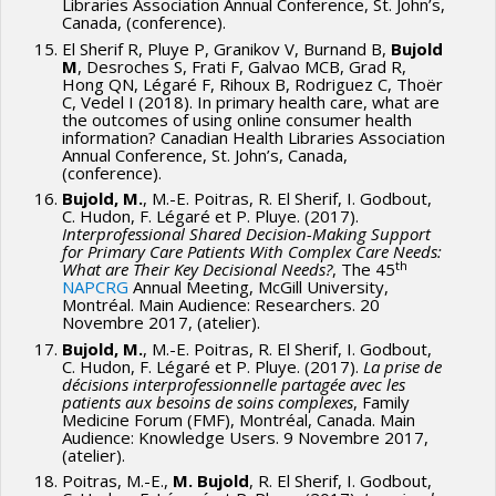
Libraries Association Annual Conference, St. John’s,
Canada, (conference).
El Sherif R, Pluye P, Granikov V, Burnand B,
Bujold
M
, Desroches S, Frati F, Galvao MCB, Grad R,
Hong QN, Légaré F, Rihoux B, Rodriguez C, Thoër
C, Vedel I (2018). In primary health care, what are
the outcomes of using online consumer health
information? Canadian Health Libraries Association
Annual Conference, St. John’s, Canada,
(conference).
Bujold, M.
, M.-E. Poitras, R. El Sherif, I. Godbout,
C. Hudon, F. Légaré et P. Pluye. (2017).
Interprofessional Shared Decision-Making Support
for Primary Care Patients With Complex Care Needs:
th
What are Their Key Decisional Needs?
, The 45
NAPCRG
Annual Meeting, McGill University,
Montréal. Main Audience: Researchers. 20
Novembre 2017, (atelier).
Bujold, M.
, M.-E. Poitras, R. El Sherif, I. Godbout,
C. Hudon, F. Légaré et P. Pluye. (2017).
La prise de
décisions interprofessionnelle partagée avec les
patients aux besoins de soins complexes
, Family
Medicine Forum (FMF), Montréal, Canada. Main
Audience: Knowledge Users. 9 Novembre 2017,
(atelier).
Poitras, M.-E.,
M. Bujold
, R. El Sherif, I. Godbout,