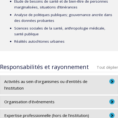
Étude de besoins de santé et de bien-être de personnes
marginalisées, situations d’itinérances
Analyse de politiques publiques; gouvernance ancrée dans
des données probantes
Sciences sociales de la santé, anthropologie médicale,
santé publique
Réalités autochtones urbaines
Responsabilités et rayonnement
Tout déplier
Activités au sein d’organismes ou d’entités de
l’institution
Université de Montréal
Organisation d’événements
2021 Expert qualitatif, Projet « Ré-imaginer l’ESPUM pour
2021. Membre du comité scientifique, Colloque « Oser les
Expertise professionnelle (hors de l’institution)
une école en santé »