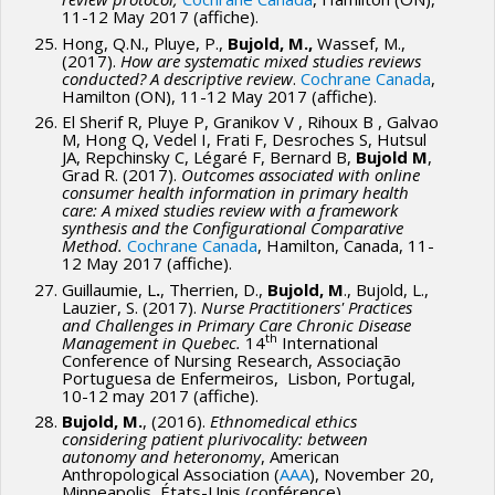
11-12 May 2017 (affiche).
Hong, Q.N., Pluye, P.,
Bujold, M.,
Wassef, M.,
(2017).
How are systematic mixed studies reviews
conducted?
A descriptive review
.
Cochrane Canada
,
Hamilton (ON), 11-12 May 2017 (affiche).
El Sherif R, Pluye P, Granikov V , Rihoux B , Galvao
M, Hong Q, Vedel I, Frati F, Desroches S, Hutsul
JA, Repchinsky C, Légaré F, Bernard B,
Bujold M
,
Grad R. (2017).
Outcomes associated with online
consumer health information in primary health
care: A mixed studies review with a framework
synthesis and the Configurational Comparative
Method.
Cochrane Canada
, Hamilton, Canada, 11-
12 May 2017 (affiche).
Guillaumie, L
.
, Therrien, D.,
Bujold, M
., Bujold, L.,
Lauzier, S. (2017).
Nurse Practitioners' Practices
and Challenges in Primary Care Chronic Disease
th
Management in Quebec.
14
International
Conference of Nursing Research, Associação
Portuguesa de Enfermeiros, Lisbon, Portugal,
10-12 may 2017 (affiche).
Bujold, M.
, (2016).
Ethnomedical ethics
considering patient plurivocality: between
autonomy and heteronomy
, American
Anthropological Association (
AAA
), November 20,
Minneapolis, États-Unis (conférence).