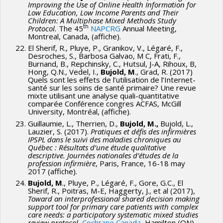
Improving the Use of Online Health Information for
Low Education, Low Income Parents and Their
Children: A Multiphase Mixed Methods Study
th
Protocol.
The 45
NAPCRG
Annual Meeting,
Montreal, Canada, (affiche).
El Sherif, R., Pluye, P., Granikov, V., Légaré, F.,
Desroches, S., Barbosa Galvao, M C, Frati, F.,
Burnand, B., Repchinsky, C., Hutsul, J-A, Rihoux, B,
Hong, Q.N., Vedel, I.,
Bujold, M
., Grad, R. (2017)
Quels sont les effets de l’utilisation de l’Internet-
santé sur les soins de santé primaire? Une revue
mixte utilisant une analyse quali-quantitative
comparée Conférence congres ACFAS, McGill
University, Montréal, (affiche).
Guillaumie, L., Therrien, D.,
Bujold, M.,
Bujold, L.,
Lauzier, S. (2017).
Pratiques et défis des infirmières
IPSPL dans le suivi des maladies chroniques au
Québec : Résultats d’une étude qualitative
descriptive. Journées nationales d’études de la
profession infirmière
, Paris, France, 16-18 may
2017 (affiche).
Bujold, M
., Pluye, P., Légaré, F., Gore, G.C., El
Sherif, R., Poitras, M-E, Haggerty, J., et al (2017),
Toward an interprofessional shared decision making
support tool for primary care patients with complex
care needs: a participatory systematic mixed studies
review protocol,
Cochrane Canada
, Hamilton (ON),