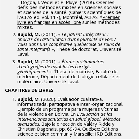
J. Dogba, I. Vedel et P. Pluye. (2018). Oser les
défis des méthodes mixtes en sciences sociales
et sciences de la santé. (Cahiers scientifiques de
l'ACFAS ed. Vol. 117), Montréal, ACFAS. *
Premier
livre en français en accès libre
sur les méthodes
mixtes.
Bujold, M.
(2011), «
Le patient intégrateur :
analyse de l’articulation d’une pluralité de voix /
voies dans une coopérative québécoise de soins de
santé intégratifs
», Thèse de doctorat, Université
Laval.
Bujold, M.
(2001), «
Études préliminaires
d'autogreffes de myoblastes corrigés
génétiquement
». Thèse de maîtrise, Faculté de
médecine, Département de biologie cellulaire et
moléculaire, Université Laval.
CHAPITRES DE LIVRES
Bujold, M
. (2020). Evaluación cualitativa,
informatizada, participativa e inter-organizacional.
Ejemplo de un programa para mujeres víctimas
de la violencia en Bolivia. En
Evaluación de las
intervenciones sanitarias en salud global. Métodos
avanzados
. Bajo la dirección de Valéry Ridde y
Christian Dagenais, pp. 69-94. Québec: Éditions
science et bien commun y Marseille: IRD Éditions.