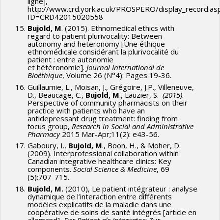
ligne],
http://www.crd.york.ac.uk/PROSPERO/display_record.as
ID=CRD42015020558
Bujold, M
. (2015). Ethnomedical ethics with
regard to patient plurivocality: Between
autonomy and heteronomy [Une éthique
ethnomédicale considérant la plurivocalité du
patient : entre autonomie
et hétéronomie].
Journal International de
Bioéthique
, Volume 26 (N°4): Pages 19-36.
Guillaumie, L., Moisan, J., Grégoire, J.P., Villeneuve,
D., Beaucage, C.,
Bujold, M
., Lauzier, S.
(2015)
.
Perspective of community pharmacists on their
practice with patients who have an
antidepressant drug treatment: finding from
focus group,
Research in Social and Administrative
Pharmacy
2015 Mar-Apr;11(2): e43-56.
Gaboury, I.,
Bujold, M
., Boon, H., & Moher, D.
(2009). Interprofessional collaboration within
Canadian integrative healthcare clinics: Key
components.
Social Science & Medicine
, 69
(5):707-715.
Bujold, M.
(2010), Le patient intégrateur : analyse
dynamique de l’interaction entre différents
modèles explicatifs de la maladie dans une
coopérative de soins de santé intégrés [article en
allemand],
Der Patient als Integrator: Zur