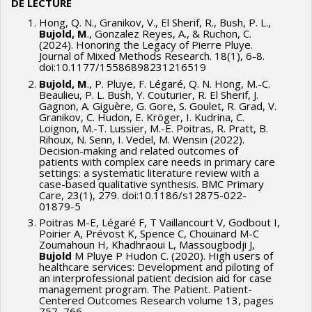
S.
DE LECTURE
Collaborateurs : Bujold (McGill U.), Chouinard (Avenir
Hong, Q. N., Granikov, V., El Sherif, R., Bush, P. L.,
Financement
: Subvention d’aide au démarrage à la
d’enfants), de Guise (INESSS), El Sherif (McGill U.), Granikov
Bujold, M
., Gonzalez Reyes, A., & Ruchon, C.
(2024). Honoring the Legacy of Pierre Pluye.
recherche, Université Laval.
(McGill U.), Jovaisas & Hutsul (CPhA), et al.
Journal of Mixed Methods Research. 18(1), 6-8.
doi:10.1177/15586898231216519
Bujold, M
., P. Pluye, F. Légaré, Q. N. Hong, M.-C.
Beaulieu, P. L. Bush, Y. Couturier, R. El Sherif, J.
Gagnon, A. Giguère, G. Gore, S. Goulet, R. Grad, V.
Granikov, C. Hudon, E. Kröger, I. Kudrina, C.
Loignon, M.-T. Lussier, M.-E. Poitras, R. Pratt, B.
Rihoux, N. Senn, I. Vedel, M. Wensin (2022).
Decision-making and related outcomes of
patients with complex care needs in primary care
settings: a systematic literature review with a
case-based qualitative synthesis. BMC Primary
Care, 23(1), 279. doi:10.1186/s12875-022-
01879-5
Poitras M-E, Légaré F, T Vaillancourt V, Godbout I,
Poirier A, Prévost K, Spence C, Chouinard M-C
Zoumahoun H, Khadhraoui L, Massougbodji J,
Bujold
M Pluye P Hudon C. (2020). High users of
healthcare services: Development and piloting of
an interprofessional patient decision aid for case
management program. The Patient. Patient-
Centered Outcomes Research volume 13, pages
757–766.