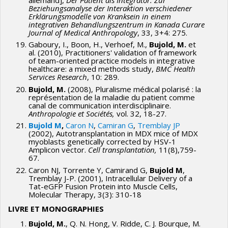
Beziehungsanalyse der Interaktion verschiedener
Erklärungsmodelle von Kranksein in einem
integrativen Behandlungszentrum in Kanada
Curare
Journal of Medical Anthropology
, 33, 3+4: 275.
Gaboury, I., Boon, H., Verhoef, M.,
Bujold, M.
et
al. (2010), Practitioners' validation of framework
of team-oriented practice models in integrative
healthcare: a mixed methods study,
BMC Health
Services Research
, 10: 289.
Bujold, M.
(2008), Pluralisme médical polarisé : la
représentation de la maladie du patient comme
canal de communication interdisciplinaire.
Anthropologie et Sociétés,
vol. 32, 18-27.
Bujold M
,
Caron N
,
Camiran G
,
Tremblay JP
(2002), Autotransplantation in MDX mice of MDX
myoblasts genetically corrected by HSV-1
Amplicon vector.
Cell transplantation
,
11(8),759-
67.
Caron NJ, Torrente Y, Camirand G,
Bujold M
,
Tremblay J-P. (2001), Intracellular Delivery of a
Tat-eGFP Fusion Protein into Muscle Cells,
Molecular Therapy, 3(3): 310-18
LIVRE ET MONOGRAPHIES
Bujold, M.
, Q. N. Hong, V. Ridde, C. J. Bourque, M.