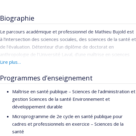
Biographie
Le parcours académique et professionnel de Mathieu Bujold est
à l’intersection des sciences sociales, des sciences de la santé et
de l’évaluation. Détenteur d’un diplôme de doctorat en
anthropologie de l’Université Laval, d’une maîtrise en sciences
cognitives de l’Université Bordeaux II (Victor Segalen), d’une
Lire plus…
maîtrise en biologie moléculaire et cellulaire et d’un baccalauréat
Programmes d’enseignement
en biochimie, Mathieu a été chercheur postdoctoral en soins de
première ligne entre 2015 et 2018 au Département de
Maîtrise en santé publique – Sciences de l'administration et
médecine de famille de l’Université McGill. Outre le
gestion Sciences de la santé Environnement et
développement méthodologique, ses intérêts de recherche
développement durable
portent sur l’organisation de soins de santé communautaires,
l’itinéraire thérapeutique de personnes marginalisées,
Microprogramme de 2e cycle en santé publique pour
l’anthropologie médicale et le mieux-être autochtone. Depuis
cadres et professionnels en exercice – Sciences de la
2007, il a offert ses services d’expert-conseil à plusieurs
santé