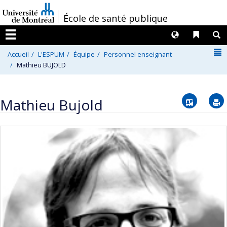
Passer
/
École de santé publique
au
contenu
Langues
Liens 
R
Menu
N
Accueil
L'ESPUM
Équipe
Personnel enseignant
Mathieu BUJOLD
Vcard
Mathieu Bujold