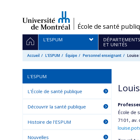
Passer
au
contenu
/
École de santé publi
Navigation
ACCUEIL
L'ESPUM
DÉPARTEMENT
principale
ET UNITÉS
Accueil
L'ESPUM
Équipe
Personnel enseignant
Louise
L'ESPUM
Louis
L'École de santé publique
Professeu
Découvrir la santé publique
École de 
7101, av.
Histoire de l'ESPUM
louise.po
Nouvelles