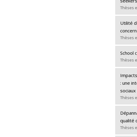
seekers
Diplôm
Thèses e
Lien ve
Diplômé
Utilité 
Cycle :
concern
Diplôm
Thèses e
Lien ve
Diplômé
School 
Cycle :
Thèses e
Diplôm
Diplômé
Lien ve
Impacts
Cycle :
: une i
Diplôm
sociaux
Lien ve
Thèses e
Diplômé
Dépannag
Cycle :
qualité 
Diplôm
Thèses e
Lien ve