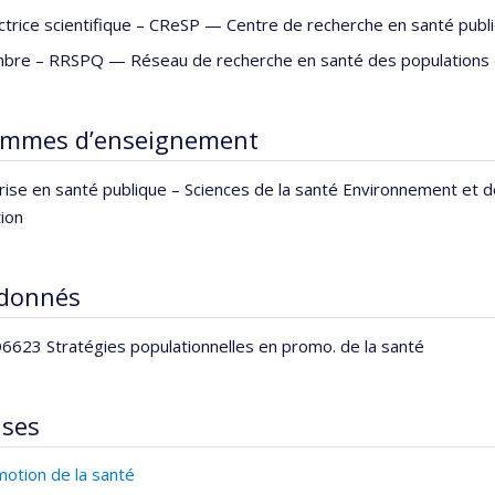
ctrice scientifique –
CReSP — Centre de recherche en santé publ
.D. Defries 2021 de l’Association canadienne de santé publique
bre –
RRSPQ — Réseau de recherche en santé des populations
ammes d’enseignement
rise en santé publique – Sciences de la santé Environnement et 
ion
 donnés
623 Stratégies populationnelles en promo. de la santé
ises
otion de la santé