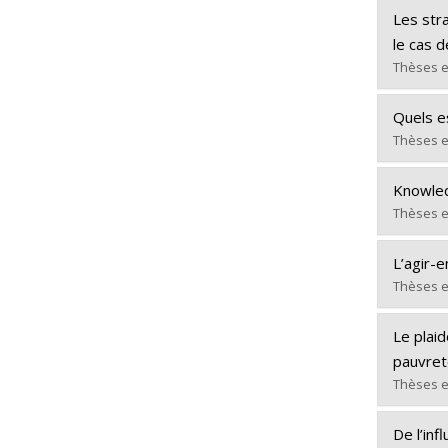
Diplômé
Les stra
Cycle :
le cas d
Diplôm
Thèses e
Lien ve
Diplômé
Quels es
Cycle :
Thèses e
Diplôm
Diplômé
Lien ve
Knowledg
Cycle :
Thèses e
Diplôm
Diplômé
Lien ve
L’agir-e
Cycle :
Thèses e
Diplôm
Diplômé
Lien ve
Le plaid
Cycle :
pauvreté
Diplôm
Thèses e
Lien ve
Diplômé
De l’in