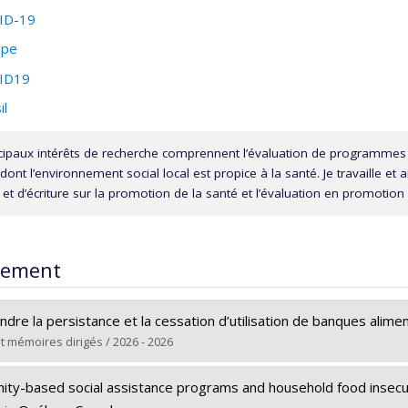
ID-19
ope
ID19
il
cipaux intérêts de recherche comprennent l’évaluation de programmes
ont l’environnement social local est propice à la santé. Je travaille et 
 et d’écriture sur la promotion de la santé et l’évaluation en promotion 
rement
dre la persistance et la cessation d’utilisation de banques alime
t mémoires dirigés / 2026 - 2026
(e) :
Lesage, Annika
ty-based social assistance programs and household food insecuri
Maîtrise