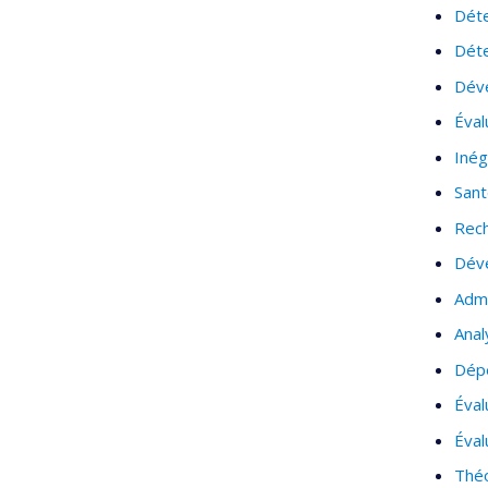
Déte
Déte
Dév
Éval
Inég
Sant
Rech
Déve
Admi
Anal
Dépe
Éval
Éval
Théo