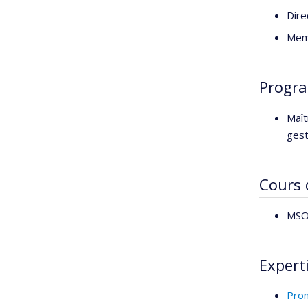
Dire
Médaille R
Mem
Progr
Maît
gest
Cours
MSO6
Expert
Prom