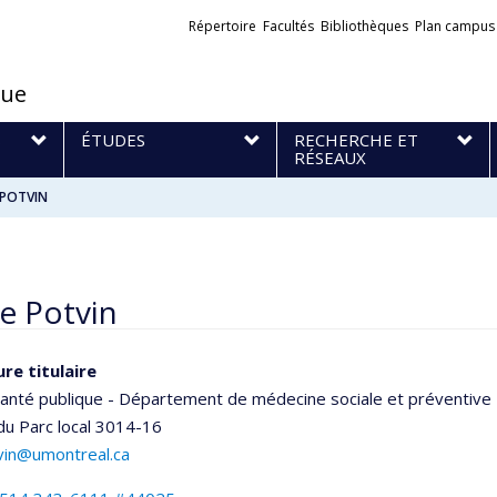
Liens
Répertoire
Facultés
Bibliothèques
Plan campus
externes
que
S
ÉTUDES
RECHERCHE ET
RÉSEAUX
 POTVIN
e Potvin
re titulaire
santé publique - Département de médecine sociale et préventive
 du Parc
local 3014-16
tvin@umontreal.ca