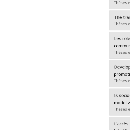
Cycle :
Thèses e
Diplôm
Diplômé
Lien ve
The tran
Cycle :
Thèses e
Diplôm
Diplômé
Lien ve
Les rôle
Cycle :
communa
Diplôm
Thèses e
Lien ve
Diplômé
Developm
Cycle :
promoti
Diplôm
Thèses e
Lien ve
Diplômé
Is socio
Cycle :
model w
Diplôm
Thèses e
Lien ve
Diplômé
L’accès