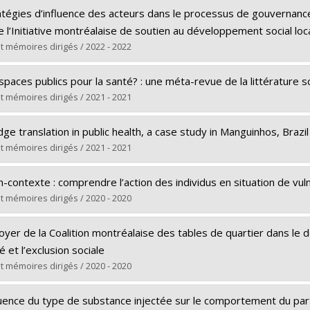
(e) :
Bonin, Sarah
tégies d’influence des acteurs dans le processus de gouvernance i
Maîtrise
e l’Initiative montréalaise de soutien au développement social loc
e obtenu :
M. Sc.
t mémoires dirigés / 2022 - 2022
rs le document dans Papyrus
(e) :
Borvil, Achille Dadly
paces publics pour la santé? : une méta-revue de la littérature sc
Doctorat
t mémoires dirigés / 2021 - 2021
e obtenu :
Ph. D.
(e) :
Braën, Caroline
rs le document dans Papyrus
e translation in public health, a case study in Manguinhos, Brazil
Maîtrise
t mémoires dirigés / 2021 - 2021
e obtenu :
M. Sc.
(e) :
da Silva Miranda, Érica
rs le document dans Papyrus
n-contexte : comprendre l’action des individus en situation de vuln
Doctorat
t mémoires dirigés / 2020 - 2020
e obtenu :
Ph. D.
(e) :
Adam, Caroline
rs le document dans Papyrus
oyer de la Coalition montréalaise des tables de quartier dans le d
Doctorat
 et l’exclusion sociale
e obtenu :
Ph. D.
t mémoires dirigés / 2020 - 2020
rs le document dans Papyrus
(e) :
Pillet, Amandine
fluence du type de substance injectée sur le comportement du part