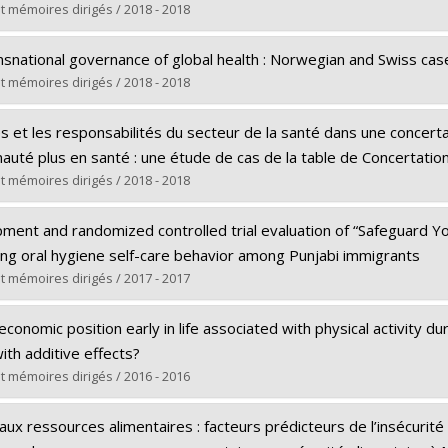
Maîtrise
t mémoires dirigés / 2018 - 2018
e obtenu :
M. Sc.
(e) :
Caron, Jean-Bruno
rs le document dans Papyrus
snational governance of global health : Norwegian and Swiss cases
Maîtrise
t mémoires dirigés / 2018 - 2018
e obtenu :
M. Sc.
(e) :
Jones, Catherine M.
rs le document dans Papyrus
s et les responsabilités du secteur de la santé dans une concertat
Doctorat
uté plus en santé : une étude de cas de la table de Concertation
e obtenu :
Ph. D.
t mémoires dirigés / 2018 - 2018
rs le document dans Papyrus
(e) :
Demesier, Katia
ent and randomized controlled trial evaluation of “Safeguard Your
Maîtrise
ng oral hygiene self-care behavior among Punjabi immigrants
e obtenu :
M. Sc.
t mémoires dirigés / 2017 - 2017
rs le document dans Papyrus
(e) :
Kaur, Navdeep
economic position early in life associated with physical activity du
Doctorat
ith additive effects?
e obtenu :
Ph. D.
t mémoires dirigés / 2016 - 2016
rs le document dans Papyrus
(e) :
Juneau, Carl-Etienne
 aux ressources alimentaires : facteurs prédicteurs de l’insécuri