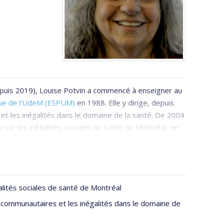
uis 2019), Louise Potvin a commencé à enseigner au
que de l’UdeM (ESPUM)
en 1988. Elle y dirige, depuis
t les inégalités dans le domaine de la santé. De 2004
k sur les inégalités sociales de santé de Montréal, en
de l'Association canadienne de santé publique de
19.
grammes en santé communautaire, Louise Potvin mène
 santé publique dans le but de réduire les inégalités de
lités sociales de santé de Montréal
anada et dans le monde, notamment ses nombreuses
communautaires et les inégalités dans le domaine de
 ACFAS Pierre-Dansereau 2017, du Prix Chercheur pionnier
s de recherche en santé du Canada (IRSC) et de la