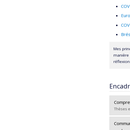
COV
Eur
COV
Brés
Mes prin
manière d
réflexion
Encad
Compren
Thèses e
Diplômé
Communi
Cycle :