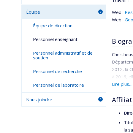
Travail 1 :
Équipe
Web :
Res
Web :
Goo
Équipe de direction
Personnel enseignant
Biogra
Personnel administratif et de
Chercheus
soutien
Départeme
2012, la C
Personnel de recherche
à 2016, el
plus d'êtr
Lire plus…
Personnel de laboratoire
2013 à 202
Affilia
Nous joindre
Reconnue 
des travau
Dire
santé. So
Titu
collaborat
la s
2021 de l’