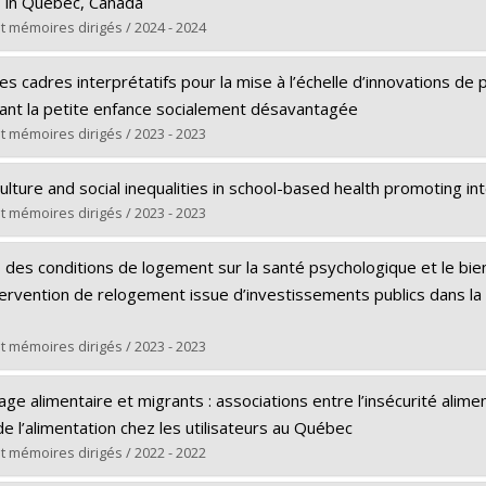
 in Québec, Canada
e obtenu :
M. Sc.
t mémoires dirigés / 2024 - 2024
rs le document dans Papyrus
(e) :
Pérez Isaza, Elsury Johanna
des cadres interprétatifs pour la mise à l’échelle d’innovations de
Doctorat
ant la petite enfance socialement désavantagée
e obtenu :
Ph. D.
t mémoires dirigés / 2023 - 2023
rs le document dans Papyrus
(e) :
Larouche, Annie
culture and social inequalities in school-based health promoting 
Doctorat
t mémoires dirigés / 2023 - 2023
e obtenu :
Ph. D.
(e) :
Kalubi-Lukusa, Jodi Cécile
rs le document dans Papyrus
 des conditions de logement sur la santé psychologique et le bien
Doctorat
ntervention de relogement issue d’investissements publics dans la
e obtenu :
Ph. D.
rs le document dans Papyrus
t mémoires dirigés / 2023 - 2023
(e) :
Perreault, Karine
e alimentaire et migrants : associations entre l’insécurité alime
Doctorat
de l’alimentation chez les utilisateurs au Québec
e obtenu :
Ph. D.
t mémoires dirigés / 2022 - 2022
rs le document dans Papyrus