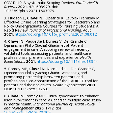
Devis mixte: entrevues auprès des patients, proches et
COVID-19: A systematic Scoping Review.
Public Health
secteur de la santé repose sur les efforts volontaires des
Reviews
2021
. 42:1603979. doi:
des patients accompagnateurs pour évaluer la faisabilité et
10.3389/phrs.2021.1603979.
organisations et des individus (par exemple, les
l’acceptabilité de l’intervention ; données quantitatives
3. Hudson E,
Clavel N
, Kilpatrick K, Lavoie-Tremblay M.
gestionnaires et les cliniciens).
préliminaires d’efficacité (indicateurs en lien avec différents
Effective Online Learning Strategies for Leadership and
Policy Undergraduate Courses for Nursing Students: A
aspects mesurés: glycémie, nutrition, activité physique,
La responsabilité sociale des entreprises est un élément
Rapid Review.
Journal of Professional Nursing
. Août
anxiété, qualité de vie, gestion des déchets et émissions de
2021
.
https://doi.org/10.1016/j.profnurs.2021.08.012
.
central de la gestion organisationnelle moderne, apportant
GES).
des changements positifs dans la manière dont les
4.
Clavel N,
Paquette J, Dumez V, Del Grande C,
Djahanchah Philip (Sacha) Ghadiri et al. Patient
organisations créent de la valeur, opèrent et interagissent
engagement in care: A scoping review of recently
validated tools assessing patients' and healthcare
avec la société, l'économie et l'environnement. Les attentes
professionals' preferences and experience.
Health
sociétales concernant l'action climatique poussent les OS à
Expectations
2021
.
https://doi.org/10.1111/hex.13344
.
réduire activement leurs émissions de gaz à effet de serre.
5. Pomey MP,
Clavel N
, Normandin L, Del-Grande C,
Bien que l'importance de la durabilité des entreprises pour
Djahanchah Philip (Sacha) Ghadiri. Assessing and
promoting partnership between patients and
obtenir des bénéfices économiques, des avantages
professionals: co-construction of the CADICEE tool for
patients and their relatives.
Health Expectations
2021
.
concurrentiels et une amélioration de la performance
DOI: 10.1111/hex.13253.
globale soit bien établie, il est nécessaire mieux
6.
Clavel N
, Pomey MP. Clinical governance to enhance
comprendre comment les organisations intègrent la
user involvement in care: a Canadian multiple case study
durabilité environnementale en adoptant et en mettant en
in mental health
. International Journal of Health Policy
and Management
2020
. 1-12. doi
œuvre des éco-innovations.
10.34172/IJHPM.2020.208
.