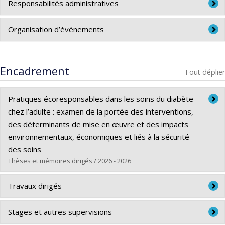
Responsabilités administratives
Responsable par intérim du microprogramme de 2ème
Organisation d’événements
cycle en gestion de la qualité et de la sécurité des patients
(
QUEOPSI
)
Présidente du comité scientifique. 41è édition du colloque
Jean-Yves-Rivard.
Repenser la planification, la gestion et le
Encadrement
Tout déplier
développement de la main d’œuvre en santé : état de situation,
solutions innovantes et perspectives pour sortir de la crise.
9
Pratiques écoresponsables dans les soins du diabète
mai 2024. Centre de recherche du CHUM.
chez l’adulte : examen de la portée des interventions,
des déterminants de mise en œuvre et des impacts
environnementaux, économiques et liés à la sécurité
des soins
Thèses et mémoires dirigés / 2026 - 2026
Diplômé(e) :
Milord, Marie Michelle
Travaux dirigés
Cycle :
Maîtrise
Diplôme obtenu :
M. Sc.
Suzanne Chahine (mai 2023-août 2023). Étudiante à la
Stages et autres supervisions
Lien vers le document dans Papyrus
maîtrise en administration des services de santé.