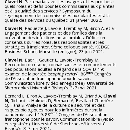
Clavel N
. Partenariat avec les usagers et les proches :
quels rôles et défis pour les commissaires aux plaintes
et à la qualité des services ? Symposium du
regroupement des commissaires aux plaintes et à la
qualité des services du Québec. 21 janvier 2022.
Clavel N
, Paquette J, Lavoie-Tremblay M, Biron A, et al.
Engagement des patients et des familles dans la
prévention des infections nosocomiales. Définir un
consensus sur les rôles, les responsabilités et les
stratégies à implanter. 9ème colloque santé, KEDGE
Business School, Marseille (en ligne), 23 juin 2021.
Clavel N,
Badr J, Gautier L, Lavoie-Tremblay M.
Perception du risque, connaissances et comportements
des populations adultes à l'égard de la COVID-19:
ème
examen de la portée (
scoping review
). 88
Congrès
de l’Association francophone pour le savoir.
Communication libre (vidéo enregistrée). Université de
Sherbrooke/Université Bishop’s. 3-7 mai 2021.
Bernard L, Biron A, Lavoie-Tremblay M, Briand A,
Clavel
N,
Richard L, Holmes D, Bernard A, Bevillard-Charrière
Q, Taha S. Analyse de la culture de sécurité et des
risques biologiques pour les infirmières durant la
ème
pandémie covid-19. 88
Congrès de l’Association
francophone pour le savoir. Communication libre (vidéo
enregistrée). Université de Sherbrooke/Université
Bishop’s. 3-7 mai 2021.