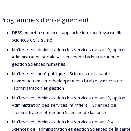
groupes de médecine de famille, l’implantation des services de
sage-femme, la pertinence des soins pour les chirurgies de
remplacement articulaire. Avec plus de 10 ans d’expérience dans
Programmes d’enseignement
la recherche sur la gestion et l’organisation des services de
santé, les intérêts de recherche de Nathalie Clavel portent sur :
DESS en petite enfance : approche interprofessionnelle –
les innovations organisationnelles, l’implantation et l’évaluation
Sciences de la santé
de nouvelles interventions en contexte hospitalier, la gestion du
Maîtrise en administration des services de santé, option
changement, la gestion de la qualité et la sécurité des soins et
Administration sociale – Sciences de l'administration et
des services, l’engagement des patients et des familles et la
gestion Sciences humaines
responsabilité environnementale des établissements de santé.
Maîtrise en santé publique – Sciences de la santé
Sa programmation de recherche pour les années à venir étudiera
Environnement et développement durable Sciences de
l’implantation d’innovations organisationnelles en milieu
l'administration et gestion
hospitalier au service de l’amélioration de la qualité, de la
sécurité et de l’efficience des soins et des services.
Maîtrise en administration des services de santé, option
Administration des services infirmiers – Sciences de
l'administration et gestion Sciences de la santé
Maîtrise en administration des services de santé –
Sciences de l'administration et gestion Sciences de la santé