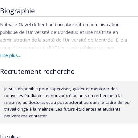
Biographie
Nathalie Clavel détient un baccalauréat en administration
publique de l’Université de Bordeaux et une maîtrise en
administration de la santé de l’Université de Montréal. Elle a
complété un doctorat (PhD) en santé publique (option
Organisation des soins) à l’École de santé publique de
Lire plus…
l’Université de Montréal. Elle a réalisé sa formation
Recrutement recherche
postdoctorale principalement sur la gestion et le contrôle des
infections acquises en milieu hospitalier à l’École des sciences
infirmières Ingram de l’Université McGill. Elle a également
Je suis disponible pour superviser, guider et mentorer des
collaboré à divers projets au Canada, au Québec et en France
nouvelles étudiantes et nouvaux étudiants en recherche à la
portant notamment sur : le design des unités de soins intensifs
maîtrise, au doctorat et au postdoctorat ou dans le cadre de leur
et leur impact sur la performance des équipes
travail dirigé à la maîtrise. Les futurs étudiantes et étudiants
peuvent me contacter.
interprofessionnelles, le niveau de préparation des infirmières
durant la pandémie de COVID-19, la publication du bilan carbone
des établissements de santé en France, l’implantation des
Lire plus…