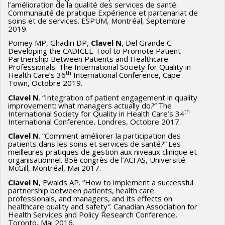
l’amélioration de la qualité des services de santé.
Communauté de pratique Expérience et partenariat de
soins et de services. ESPUM, Montréal, Septembre
2019.
Pomey MP, Ghadiri DP,
Clavel N
, Del Grande C.
Developing the CADICEE Tool to Promote Patient
Partnership Between Patients and Healthcare
Professionals. The International Society for Quality in
th
Health Care’s 36
International Conference, Cape
Town, Octobre 2019.
Clavel N
. “Integration of patient engagement in quality
improvement: what managers actually do
?”
The
th
International Society for Quality in Health Care’s 34
International Conference, Londres, Octobre 2017.
Clavel N
. “Comment améliorer la participation des
patients dans les soins et services de santé
?”
Les
meilleures pratiques de gestion aux niveaux clinique et
organisationnel. 85è congrès de l’ACFAS, Université
McGill, Montréal, Mai 2017.
Clavel N
, Ewalds AP. “How to implement a successful
partnership between patients, health care
professionals, and managers, and its effects on
healthcare quality and safety
”
. Canadian Association for
Health Services and Policy Research Conference,
Toronto
,
Mai 2016.