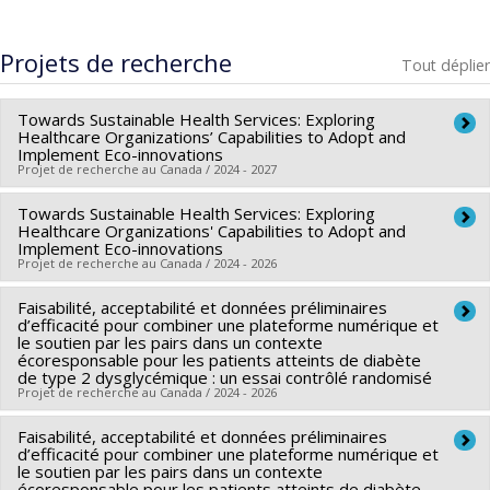
Identification des conditions gagnantes pour optimiser la
Kimberly Fontes (septembre 2021 – juin 2022). Étudiante à
pratique d’audit interne (excluant l’audit financier) au CIUSSS
la maîtrise en sciences infirmières. Ingram School of Nursing,
Projets de recherche
Tout déplier
de l’Est-de-l‘Île-de-Montréal. Travail dirigé.
Directrice de
Mcgill University. “Perceptions of intensive care nurses on
recherche.
their preparedness and stress and coping during the
Towards Sustainable Health Services: Exploring
COVID-19 pandemic”. Projet de recherche clinique.
Co-
Healthcare Organizations’ Capabilities to Adopt and
Implement Eco-innovations
supervision.
Projet de recherche au Canada / 2024 - 2027
Emilie Hudson (juin – août 2020). Étudiante à la maîtrise en
Towards Sustainable Health Services: Exploring
Chercheur principal :
Nathalie Clavel
Healthcare Organizations' Capabilities to Adopt and
sciences infirmières. Summer scholarship from the Ingram
Co-chercheurs :
Jean-Louis Denis
,
Stephan Williams
,
Implement Eco-innovations
School of Nursing, Mcgill University.
”
Effective online learning
Projet de recherche au Canada / 2024 - 2026
Hassane Alami
strategies for leadership and policy undergraduate training
Sources de financement :
CRSH/Conseil de recherches en
Faisabilité, acceptabilité et données préliminaires
Chercheur principal :
Nathalie Clavel
courses for nursing students: A rapid review
”.
Stage de
sciences humaines du Canada
d’efficacité pour combiner une plateforme numérique et
Co-chercheurs :
Stephan Williams
,
Hassane Alami
,
Jean-
recherche.
Co-supervision.
le soutien par les pairs dans un contexte
Programmes de subvention :
PV153480-Subventions de
écoresponsable pour les patients atteints de diabète
Louis Denis
de type 2 dysglycémique : un essai contrôlé randomisé
développement Savoir
Sources de financement :
CRSH/Conseil de recherches en
Projet de recherche au Canada / 2024 - 2026
sciences humaines du Canada
Faisabilité, acceptabilité et données préliminaires
Chercheur principal :
Marie-Pascale Pomey
,
Jean-Marie
Programmes de subvention :
d’efficacité pour combiner une plateforme numérique et
Boutin
,
Nathalie Clavel
le soutien par les pairs dans un contexte
La dégradation climatique représente un défi mondial pour
écoresponsable pour les patients atteints de diabète