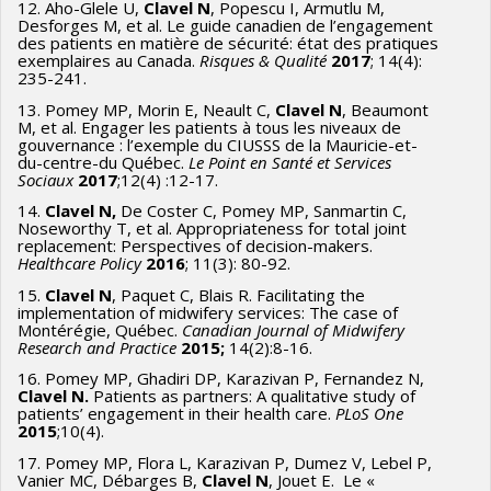
12. Aho-Glele U,
Clavel N
, Popescu I, Armutlu M,
Desforges M, et al. Le guide canadien de l’engagement
des patients en matière de sécurité: état des pratiques
exemplaires au Canada.
Risques & Qualité
2017
; 14(4):
235-241.
13. Pomey MP, Morin E, Neault C,
Clavel N
, Beaumont
M, et al. Engager les patients à tous les niveaux de
gouvernance : l’exemple du CIUSSS de la Mauricie-et-
du-centre-du Québec.
Le Point en Santé et Services
Sociaux
2017
;12(4) :12-17.
14.
Clavel N,
De Coster C, Pomey MP, Sanmartin C,
Noseworthy T, et al. Appropriateness for total joint
replacement: Perspectives of decision-makers.
Healthcare Policy
2016
; 11(3): 80-92.
15.
Clavel N
, Paquet C, Blais R. Facilitating the
implementation of midwifery services: The case of
Montérégie, Québec.
Canadian Journal of Midwifery
Research and Practice
2015;
14(2):8-16.
16. Pomey MP, Ghadiri DP, Karazivan P, Fernandez N,
Clavel N.
Patients as partners: A qualitative study of
patients’ engagement in their health care.
PLoS One
2015
;10(4).
17. Pomey MP, Flora L, Karazivan P, Dumez V, Lebel P,
Vanier MC, Débarges B,
Clavel N
, Jouet E. Le «