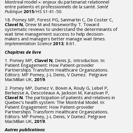
Montreal model »: enjeux du partenariat relationnel
entre patients et professionnels de la santé.
Santé
Publique
2015
/HS S1:41-50.
18. Pomey MP, Forest PG, Sanmartin C, De Coster C,
Clavel N
, Drew M and Noseworthy T. Toward
systematic reviews to understand the determinants of
wait time management success to help decision-
makers and managers better manage wait times.
Implementation Science
2013
;
8:61.
Chapitres de livre
1. Pomey MP,
Clavel N
, Denis JL. Introduction. In:
Patient Engagement: How Patient-provider
Partnerships Transform Healthcare Organizations.
Editors: MP Pomey, J-L Denis, V Dumez. Pelgrave
MacMillan UK,
2019
.
2. Pomey MP, Dumez V, Boivin A, Rouly G, Lebel P,
Berkesse A, Descoteaux A, Jackson M, Karazivan P,
Clavel N
. The participation of patients and relatives in
Quebec’s health system: The Montréal Model. In:
Patient Engagement: How Patient-provider
Partnerships Transform Healthcare Organizations.
Editors: MP Pomey, J-L Denis, V Dumez. Pelgrave
MacMillan UK,
2019
.
Autres publications