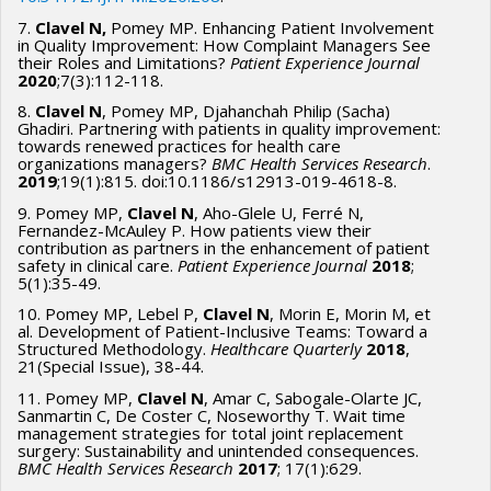
7.
Clavel N,
Pomey MP. Enhancing Patient Involvement
Cette recherche aborde l'impératif pour les OS d'innover et
in Quality Improvement: How Complaint Managers See
de transformer leurs modèles d'affaires et leurs opérations
their Roles and Limitations?
Patient Experience Journal
2020
;7(3):112-118.
pour minimiser leur impact environnemental. L'étude vise à
analyser les capacités des OS à innover dans les soins et
8.
Clavel N
, Pomey MP, Djahanchah Philip (Sacha)
Ghadiri. Partnering with patients in quality improvement:
services écoresponsables, en se concentrant sur l'adoption
towards renewed practices for health care
organizations managers?
BMC Health Services Research
.
et la mise en œuvre des éco-innovations. Quatre objectifs
2019
;19(1):815. doi:10.1186/s12913-019-4618-8.
spécifiques incluent la description des différents types
9. Pomey MP,
Clavel N
, Aho-Glele U, Ferré N,
d'éco-innovations dans les OS, l'identification des capacités
Fernandez-McAuley P. How patients view their
contribution as partners in the enhancement of patient
organisationnelles nécessaires pour les éco-innovations, la
safety in clinical care.
Patient Experience
Journal
2018
;
compréhension des processus d'adoption et de mise en
5(1):35-49.
œuvre, et l'exploration des pressions externes influençant
10. Pomey MP, Lebel P,
Clavel N
, Morin E, Morin M, et
ces innovations.
al. Development of Patient-Inclusive Teams: Toward a
Structured Methodology.
Healthcare Quarterly
2018
,
21(Special Issue), 38-44.
11. Pomey MP,
Clavel N
, Amar C, Sabogale-Olarte JC,
Sanmartin C, De Coster C, Noseworthy T. Wait time
management strategies for total joint replacement
surgery: Sustainability and unintended consequences.
BMC Health Services Research
2017
; 17(1):629.