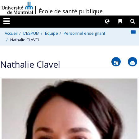
Passer
/
École de santé publique
au
contenu
Langues
Liens 
R
Menu
N
Accueil
L'ESPUM
Équipe
Personnel enseignant
Nathalie CLAVEL
Vcard
Nathalie Clavel