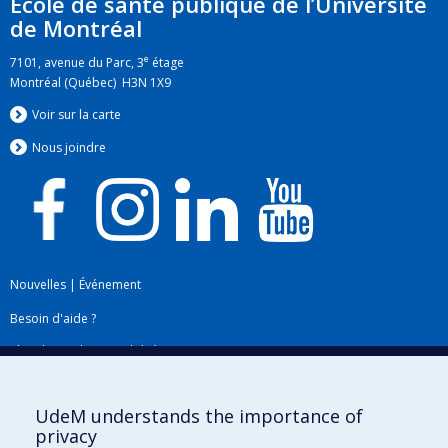
École de santé publique de l’Université
de Montréal
e
7101, avenue du Parc, 3
étage
Montréal (Québec) H3N 1X9
Voir sur la carte
Nous jo
i
ndre
Nouvelles
|
Événement
Besoin d'aide ?
Plan du site
|
Accessibilité
Signaler une erreur
UdeM understands the importance of
privacy