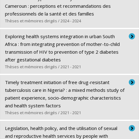
Grade :
Ph. D.
Cameroun : perceptions et recommandations des
Lien vers le document dans Papyrus
professionnels de la santé et des familles
Thèses et mémoires dirigés / 2024 - 2024
Graduate :
Djiofack-Kentsop, Hervé Brice
Exploring health systems integration in urban South
Cycle :
Doctoral
Africa : from integrating prevention of mother-to-child
Grade :
Ph. D.
transmission of HIV to prevention of type 2 diabetes
Lien vers le document dans Papyrus
after gestational diabetes
Thèses et mémoires dirigés / 2021 - 2021
Graduate :
Mutabazi, Jean Claude
Timely treatment initiation of free drug-resistant
Cycle :
Doctoral
tuberculosis care in Nigeria? : a mixed methods study of
Grade :
Ph. D.
patient experience, socio-demographic characteristics
Lien vers le document dans Papyrus
and health system factors
Thèses et mémoires dirigés / 2021 - 2021
Graduate :
Oga-Omenka, Charity
Legislation, health policy, and the utilisation of sexual
Cycle :
Doctoral
and reproductive health services by people with