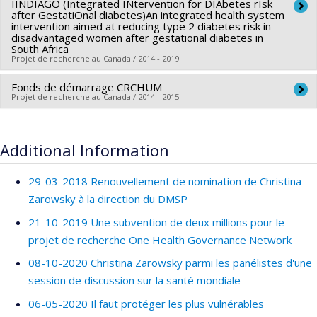
Grant programs:
IINDIAGO (Integrated INtervention for DIAbetes rIsk
Co-researchers :
Christina Zarowsky
after GestatiOnal diabetes)An integrated health system
Funding sources:
CRDI/Centre de recherches pour le
intervention aimed at reducing type 2 diabetes risk in
disadvantaged women after gestational diabetes in
développement international
South Africa
Grant programs:
Projet de recherche au Canada / 2014 - 2019
Fonds de démarrage CRCHUM
Lead researcher :
Christina Zarowsky
Projet de recherche au Canada / 2014 - 2015
Co-researchers :
Naomi Levitt
,
Katherine Murphy
,
Lara
Fairall
,
Vicki Lambert
,
Shane Norris
,
Mark Tomlinson
Lead researcher :
Christina Zarowsky
Funding sources:
IRSC/Instituts de recherche en santé du
Funding sources:
Fondation du CHUM/Fondation du Centre
Additional Information
Canada
hospitalier de l'Université de Montréal (CHUM)
Grant programs:
PVXXXXXX-Subvention d'équipe
Grant programs:
29-03-2018 Renouvellement de nomination de Christina
Zarowsky à la direction du DMSP
21-10-2019 Une subvention de deux millions pour le
projet de recherche One Health Governance Network
08-10-2020 Christina Zarowsky parmi les panélistes d'une
session de discussion sur la santé mondiale
06-05-2020 Il faut protéger les plus vulnérables