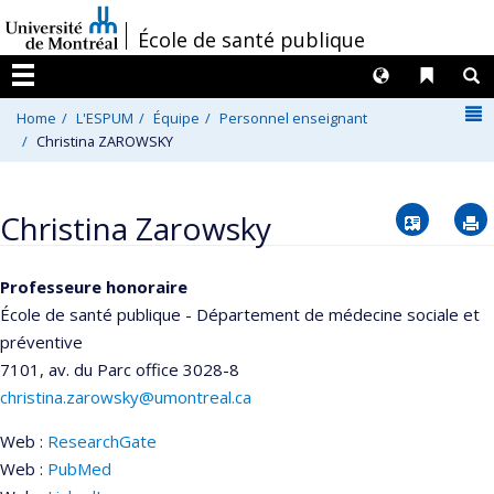
Passer
/
École de santé publique
au
contenu
Langues
Liens 
R
Menu
N
Home
L'ESPUM
Équipe
Personnel enseignant
Christina ZAROWSKY
Vcard
Christina Zarowsky
Professeure honoraire
École de santé publique - Département de médecine sociale et
préventive
7101, av. du Parc
office 3028-8
christina.zarowsky@umontreal.ca
Web :
ResearchGate
Courriels
Web :
PubMed