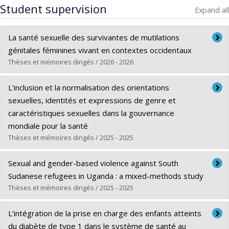
Student supervision
Expand all
La santé sexuelle des survivantes de mutilations
génitales féminines vivant en contextes occidentaux
Thèses et mémoires dirigés / 2026 - 2026
Graduate :
Gareau, Emmanuelle
L'inclusion et la normalisation des orientations
Cycle :
Doctoral
sexuelles, identités et expressions de genre et
Grade :
Ph. D.
caractéristiques sexuelles dans la gouvernance
Lien vers le document dans Papyrus
mondiale pour la santé
Thèses et mémoires dirigés / 2025 - 2025
Graduate :
Seppey, Mathieu
Sexual and gender-based violence against South
Cycle :
Doctoral
Sudanese refugees in Uganda : a mixed-methods study
Grade :
Ph. D.
Thèses et mémoires dirigés / 2025 - 2025
Lien vers le document dans Papyrus
Graduate :
Michaelsen, Sonia
L’intégration de la prise en charge des enfants atteints
Cycle :
Doctoral
du diabète de type 1 dans le système de santé au