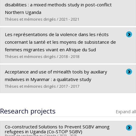
Grade :
Ph. D.
disabilities : a mixed methods study in post-conflict
Lien vers le document dans Papyrus
Northern Uganda
Thèses et mémoires dirigés / 2021 - 2021
Graduate :
Mac-Seing, Muriel
Les représentations de la violence dans les récits
Cycle :
Doctoral
concernant la santé et les moyens de subsistance de
Grade :
Ph. D.
femmes migrantes vivant en Afrique du Sud
Lien vers le document dans Papyrus
Thèses et mémoires dirigés / 2018 - 2018
Graduate :
Le Guillou Gagnon, Chloé
Acceptance and use of mHealth tools by auxiliary
Cycle :
Master's
midwives in Myanmar : a qualitative study
Grade :
M. Sc.
Thèses et mémoires dirigés / 2017 - 2017
Lien vers le document dans Papyrus
Graduate :
van der Wal, Kyong Ran
Cycle :
Master's
Research projects
Expand all
Grade :
M. Sc.
Lien vers le document dans Papyrus
Co-constructed Solutions to Prevent SGBV among
refugees in Uganda (Co-STOP SGBV)
Projet de recherche au Canada / 2023 - 2025