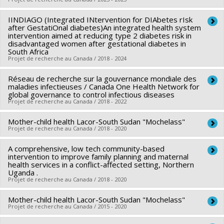
IINDIAGO (Integrated INtervention for DIAbetes rIsk
Lead researcher :
Christina Zarowsky
after GestatiOnal diabetes)An integrated health system
Funding sources:
CRSH/Conseil de recherches en sciences
intervention aimed at reducing type 2 diabetes risk in
disadvantaged women after gestational diabetes in
humaines du Canada
South Africa
Grant programs:
PV152160-Subvention Connexion
Projet de recherche au Canada / 2018 - 2024
Réseau de recherche sur la gouvernance mondiale des
Lead researcher :
Christina Zarowsky
maladies infectieuses / Canada One Health Network for
Co-researchers :
Naomi Levitt
,
Katherine Murphy
,
Lara
global governance to control infectious diseases
Projet de recherche au Canada / 2018 - 2022
Fairall
,
Vicki Lambert
,
Shane Norris
,
Mark Tomlinson
Funding sources:
IRSC/Instituts de recherche en santé du
Mother-child health Lacor-South Sudan "Mochelass"
Lead researcher :
Hélène Carabin
Canada
Projet de recherche au Canada / 2018 - 2020
Co-researchers :
Christina Zarowsky
Grant programs:
PVXXXXXX-Subvention d'équipe
Funding sources:
IRSC/Instituts de recherche en santé du
A comprehensive, low tech community-based
Co-researchers :
Christina Zarowsky
intervention to improve family planning and maternal
Canada
Funding sources:
CRDI/Centre de recherches pour le
health services in a conflict-affected setting, Northern
Grant programs:
Uganda .
PVXXXXXX-Lettre d'intention
développement international
Projet de recherche au Canada / 2018 - 2020
Grant programs:
Mother-child health Lacor-South Sudan "Mochelass"
Lead researcher :
Christina Zarowsky
Projet de recherche au Canada / 2015 - 2020
Funding sources:
Grands Défis Canada