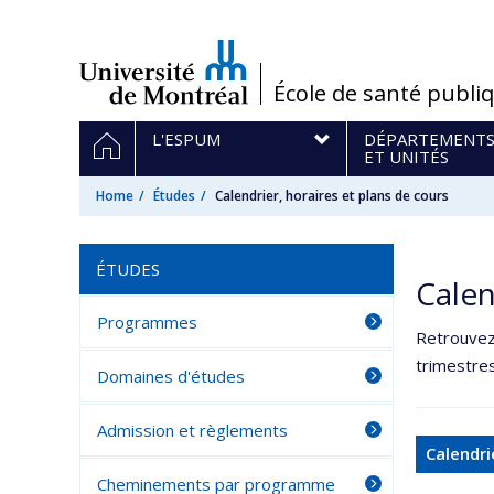
Passer
au
contenu
/
École de santé publi
Navigation
HOME
L'ESPUM
DÉPARTEMENT
principale
ET UNITÉS
Home
Études
Calendrier, horaires et plans de cours
ÉTUDES
Calen
Programmes
Retrouvez 
trimestres
Domaines d'études
Admission et règlements
Calendr
Cheminements par programme