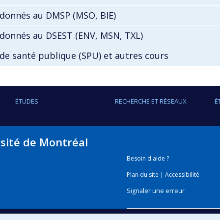
 donnés au DMSP (MSO, BIE)
 donnés au DSEST (ENV, MSN, TXL)
de santé publique (SPU) et autres cours
ÉTUDES
RECHERCHE ET RÉSEAUX
É
rsité de Montréal
Besoin d'aide ?
Plan du site
|
Accessibilité
Signaler une erreur