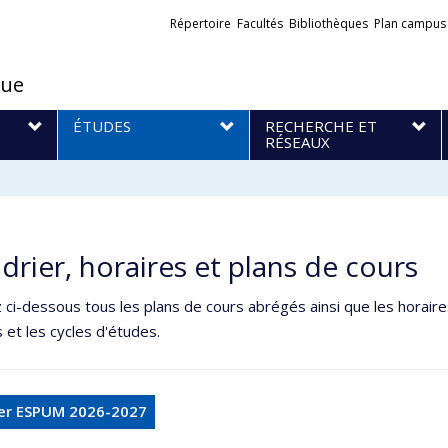
Liens
Répertoire
Facultés
Bibliothèques
Plan campus
externes
que
S
ÉTUDES
RECHERCHE ET
RÉSEAUX
drier, horaires et plans de cours
ci-dessous tous les plans de cours abrégés ainsi que les horair
 et les cycles d'études.
ier ESPUM 2026-2027