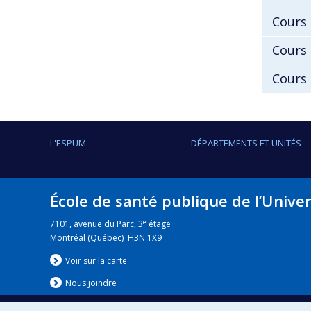
Cours
Cours
Cours 
L'ESPUM
DÉPARTEMENTS ET UNITÉS
École de santé publique de l’Unive
e
7101, avenue du Parc, 3
étage
Montréal (Québec) H3N 1X9
Voir sur la carte
Nous jo
i
ndre