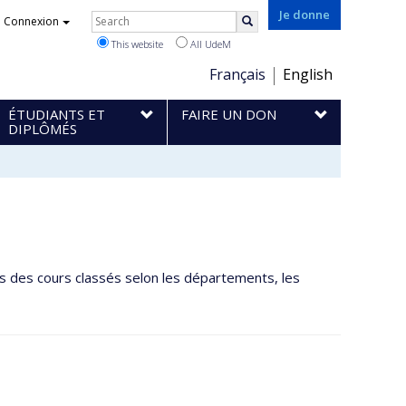
Rechercher
Je donne
Connexion
Search
This website
All UdeM
Choix
Français
English
de
ÉTUDIANTS ET
FAIRE UN DON
la
DIPLÔMÉS
langue
es des cours classés selon les départements, les