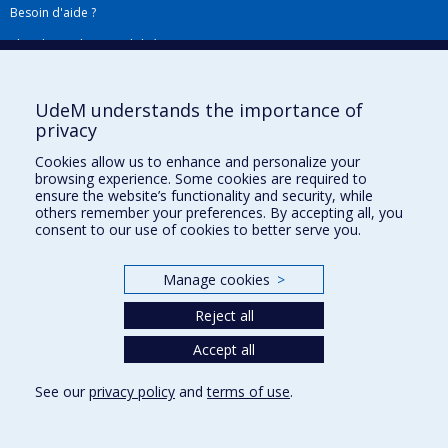
Besoin d'aide ?
Plan du site
|
Accessibilité
Signaler une erreur
UdeM understands the importance of
privacy
Boîte à outils
Cookies allow us to enhance and personalize your
browsing experience. Some cookies are required to
Téléchargez les logos de l'ESPUM
ensure the website’s functionality and security, while
others remember your preferences. By accepting all, you
consent to our use of cookies to better serve you.
Manage cookies
>
Reject all
Accept all
Privacy
See our
privacy policy
and
terms of use
.
Terms of use
Cookie Settings