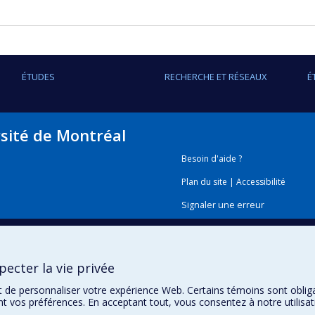
ÉTUDES
RECHERCHE ET RÉSEAUX
É
rsité de Montréal
Besoin d'aide ?
Plan du site
|
Accessibilité
Signaler une erreur
Boîte à outils
ecter la vie privée
Téléchargez les logos de l'E
t de personnaliser votre expérience Web. Certains témoins sont oblig
ent vos préférences. En acceptant tout, vous consentez à notre utili