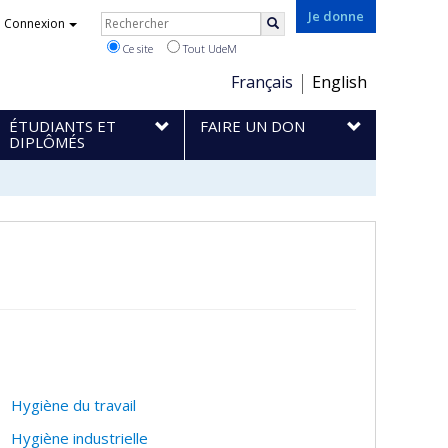
Rechercher
Je donne
Connexion
Rechercher
Ce site
Tout UdeM
Choix
Français
English
de
ÉTUDIANTS ET
FAIRE UN DON
la
DIPLÔMÉS
langue
Hygiène du travail
Hygiène industrielle