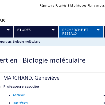
Liens
Répertoire
Facultés
Bibliothèques
Plan campus
externes
que
S
ÉTUDES
RECHERCHE ET
RÉSEAUX
xpert en : Biologie moléculaire
ert en : Biologie moléculaire
MARCHAND, Geneviève
Professeure associée
Asthme
Bactéries