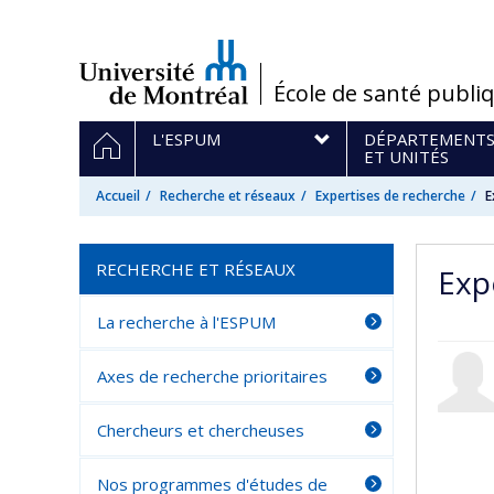
Passer
au
contenu
/
École de santé publi
Navigation
ACCUEIL
L'ESPUM
DÉPARTEMENT
principale
ET UNITÉS
Accueil
Recherche et réseaux
Expertises de recherche
E
RECHERCHE ET RÉSEAUX
Exp
La recherche à l'ESPUM
Axes de recherche prioritaires
Chercheurs et chercheuses
Nos programmes d'études de