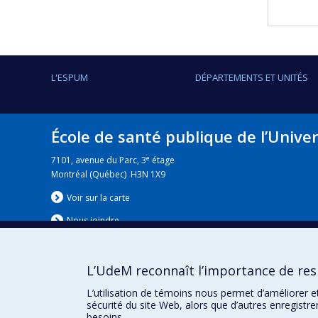
L'ESPUM
DÉPARTEMENTS ET UNITÉS
École de santé publique de l’Unive
e
7101, avenue du Parc, 3
étage
Montréal (Québec) H3N 1X9
Voir sur la carte
Nous jo
i
ndre
L’UdeM reconnaît l’importance de resp
Nouvelles
|
Événement
L’utilisation de témoins nous permet d’améliorer e
sécurité du site Web, alors que d’autres enregistr
besoins.