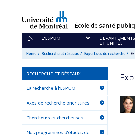
Passer
au
contenu
/
École de santé publi
Navigation
HOME
L'ESPUM
DÉPARTEMENT
principale
ET UNITÉS
Home
Recherche et réseaux
Expertises de recherche
Ex
RECHERCHE ET RÉSEAUX
Exp
La recherche à l'ESPUM
Axes de recherche prioritaires
Chercheurs et chercheuses
Nos programmes d'études de