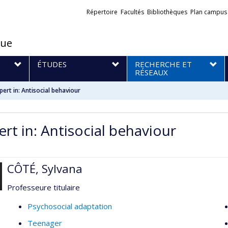
Liens
Répertoire
Facultés
Bibliothèques
Plan campus
externes
que
S
ÉTUDES
RECHERCHE ET
RÉSEAUX
pert in: Antisocial behaviour
ert in: Antisocial behaviour
CÔTÉ, Sylvana
Professeure titulaire
Psychosocial adaptation
Teenager