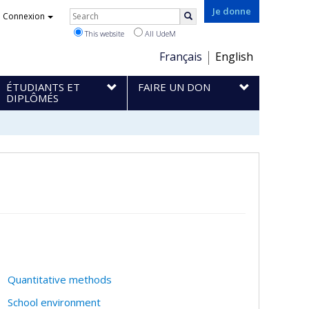
Rechercher
Je donne
Connexion
Search
This website
All UdeM
Choix
Français
English
de
ÉTUDIANTS ET
FAIRE UN DON
la
DIPLÔMÉS
langue
Quantitative methods
School environment