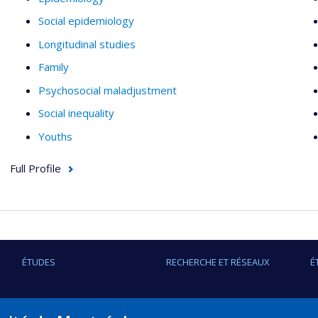
Social epidemiology
Longitudinal studies
Family
Psychosocial maladjustment
Social inequality
Youths
Full Profile
ÉTUDES
RECHERCHE ET RÉSEAUX
É