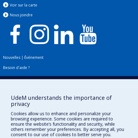
Voir sur la carte
Nous jo
i
ndre
Nouvelles
|
Événement
Besoin d'aide ?
Plan du site
|
Accessibilité
Signaler une erreur
UdeM understands the importance of
privacy
Boîte à outils
Cookies allow us to enhance and personalize your
browsing experience. Some cookies are required to
Téléchargez les logos de l'ESPUM
ensure the website’s functionality and security, while
others remember your preferences. By accepting all, you
consent to our use of cookies to better serve you.