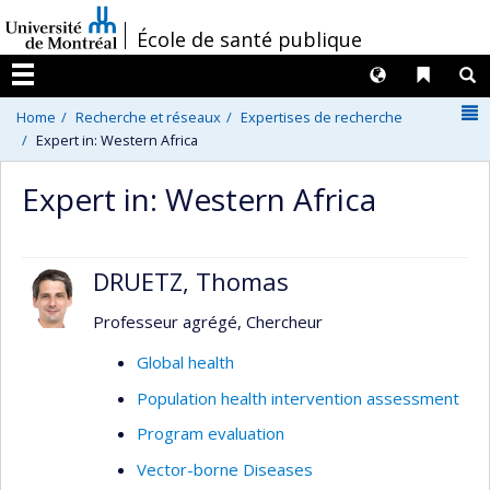
Passer
/
École de santé publique
au
contenu
Langues
Liens 
R
Menu
N
Home
Recherche et réseaux
Expertises de recherche
Expert in: Western Africa
Expert in: Western Africa
DRUETZ, Thomas
Professeur agrégé, Chercheur
Global health
Population health intervention assessment
Program evaluation
Vector-borne Diseases