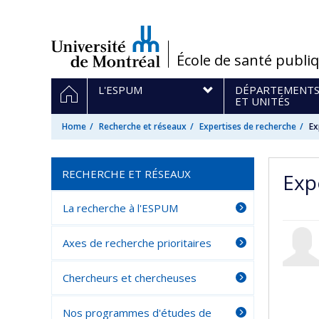
Passer
au
contenu
/
École de santé publi
Navigation
HOME
L'ESPUM
DÉPARTEMENT
principale
ET UNITÉS
Home
Recherche et réseaux
Expertises de recherche
Ex
RECHERCHE ET RÉSEAUX
Exp
La recherche à l'ESPUM
Axes de recherche prioritaires
Chercheurs et chercheuses
Nos programmes d'études de