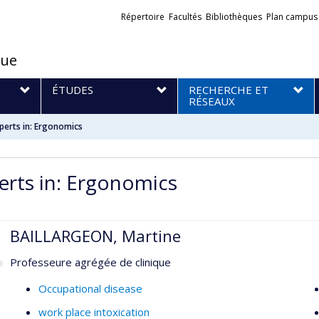
Liens
Répertoire
Facultés
Bibliothèques
Plan campus
externes
que
S
ÉTUDES
RECHERCHE ET
RÉSEAUX
perts in: Ergonomics
erts in: Ergonomics
BAILLARGEON, Martine
Professeure agrégée de clinique
Occupational disease
work place intoxication