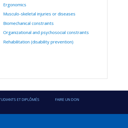
Ergonomics
Musculo-skeletal injuries or diseases
Biomechanical constraints
Organizational and psychosocial constraints
Rehabilitation (disability prevention)
TUDIANTS ET DIPLÔMÉS
FAIRE UN DON