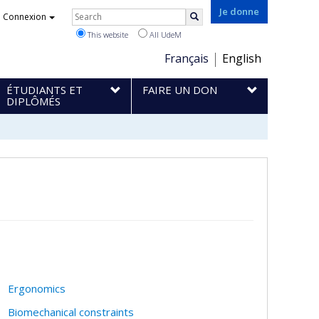
Rechercher
Je donne
Connexion
Search
This website
All UdeM
Choix
Français
English
de
ÉTUDIANTS ET
FAIRE UN DON
la
DIPLÔMÉS
langue
Ergonomics
Biomechanical constraints