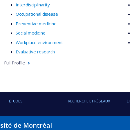
Interdisciplinarity
Occupational disease
Preventive medicine
Social medicine
Workplace environment
Evaluative research
Full Profile
ÉTUDES
RECHERCHE ET RÉSEAUX
É
rsité de Montréal