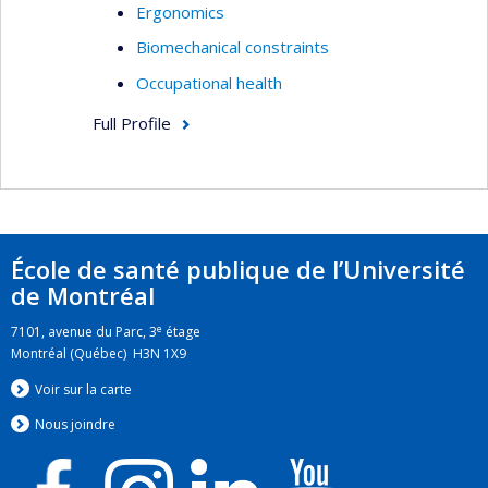
Ergonomics
Biomechanical constraints
Occupational health
Full Profile
École de santé publique de l’Université
de Montréal
e
7101, avenue du Parc, 3
étage
Montréal (Québec) H3N 1X9
Voir sur la carte
Nous jo
i
ndre