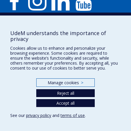
Nouvelles
|
Événement
UdeM understands the importance of
Besoin d'aide ?
privacy
Plan du site
|
Accessibilité
Cookies allow us to enhance and personalize your
Signaler une erreur
browsing experience. Some cookies are required to
ensure the website’s functionality and security, while
others remember your preferences. By accepting all, you
consent to our use of cookies to better serve you.
Boîte à outils
Manage cookies
>
Téléchargez les logos de l'ESPUM
Reject all
Accept all
See our
privacy policy
and
terms of use
.