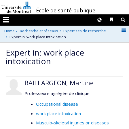
Passer
/
École de santé publique
au
contenu
Langues
Liens 
R
Menu
N
Home
Recherche et réseaux
Expertises de recherche
Expert in: work place intoxication
Expert in: work place
intoxication
BAILLARGEON, Martine
Professeure agrégée de clinique
Occupational disease
work place intoxication
Musculo-skeletal injuries or diseases