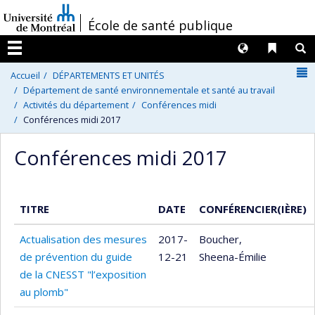
Passer
/
École de santé publique
au
contenu
Langues
Liens 
R
Menu
N
Accueil
DÉPARTEMENTS ET UNITÉS
Département de santé environnementale et santé au travail
Activités du département
Conférences midi
Conférences midi 2017
Conférences midi 2017
TITRE
DATE
CONFÉRENCIER(IÈRE)
Actualisation des mesures
2017-
Boucher,
de prévention du guide
12-21
Sheena-Émilie
de la CNESST "l’exposition
au plomb"