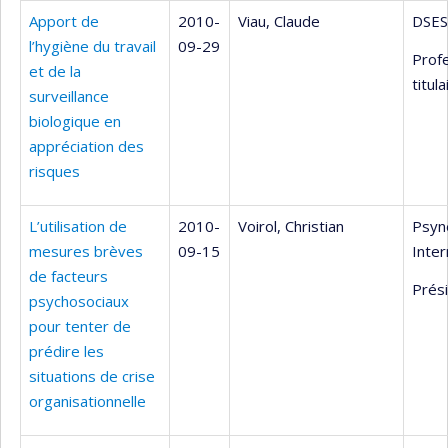
Apport de
2010-
Viau, Claude
DSES
l’hygiène du travail
09-29
Prof
et de la
titula
surveillance
biologique en
appréciation des
risques
L’utilisation de
2010-
Voirol, Christian
Psyn
mesures brèves
09-15
Inter
de facteurs
Prés
psychosociaux
pour tenter de
prédire les
situations de crise
organisationnelle