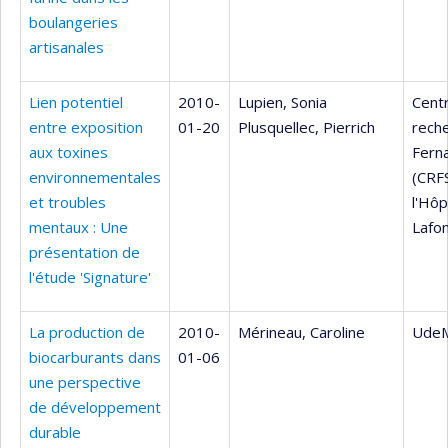
boulangeries
artisanales
Lien potentiel
2010-
Lupien, Sonia
Cent
entre exposition
01-20
Plusquellec, Pierrich
rech
aux toxines
Fern
environnementales
(CRF
et troubles
l'Hôp
mentaux : Une
Lafon
présentation de
l'étude 'Signature'
La production de
2010-
Mérineau, Caroline
UdeM
biocarburants dans
01-06
une perspective
de développement
durable