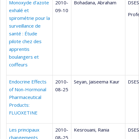
Monoxyde d’azote
2010-
Bohadana, Abraham
DSES
exhalé et
09-10
Profe
spirométrie pour la
surveillance de
santé : Étude
pilote chez des
apprentis
boulangers et
coiffeurs
Endocrine Effects
2010-
Seyan, Jaiseema Kaur
DSES
of Non-Hormonal
08-25
Pharmaceutical
Products:
FLUOXETINE
Les principaux
2010-
Kesrouani, Rania
DSES
changements
08-25