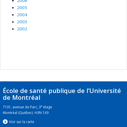
2006
2005
2004
2003
2002
École de santé publique de l’Université
de Montréal
e
7101, avenue du Parc, 3
étage
Montréal (Québec) H3N 1X9
Voir sur la carte