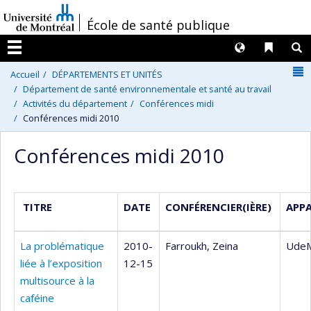
Passer
/
École de santé publique
au
contenu
Langues
Liens 
R
Menu
N
Accueil
DÉPARTEMENTS ET UNITÉS
Département de santé environnementale et santé au travail
Activités du département
Conférences midi
Conférences midi 2010
Conférences midi 2010
TITRE
DATE
CONFÉRENCIER(IÈRE)
APP
La problématique
2010-
Farroukh, Zeina
Ude
liée à l’exposition
12-15
multisource à la
caféine