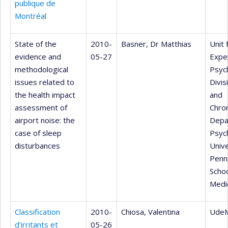
publique de
Montréal
State of the
2010-
Basner, Dr Matthias
Unit 
evidence and
05-27
Expe
methodological
Psych
issues related to
Divis
the health impact
and
assessment of
Chro
airport noise: the
Depa
case of sleep
Psych
disturbances
Unive
Penn
Schoo
Medi
Classification
2010-
Chiosa, Valentina
UdeM
d’irritants et
05-26