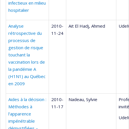
infectieux en milieu
hospitalier
Analyse
2010-
Ait El Hadj, Ahmed
UdeM
rétrospective du
11-24
processus de
gestion de risque
touchant la
vaccination lors de
la pandémie A
(H1N1) au Québec
en 2009
Aides à la décision :
2010-
Nadeau, Sylvie
Prof
Méthodes à
11-17
invit
l’apparence
UdeM
impénétrable
démystifiées –