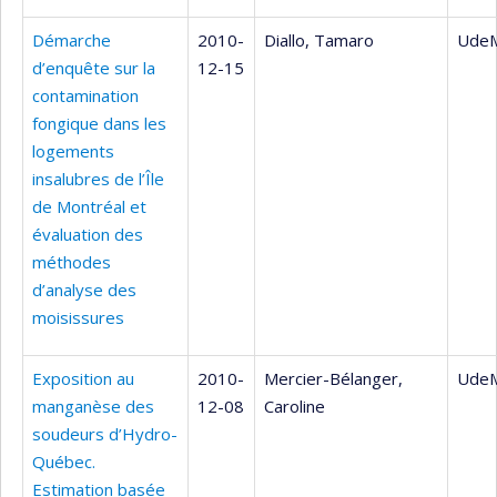
Démarche
2010-
Diallo, Tamaro
Ude
d’enquête sur la
12-15
contamination
fongique dans les
logements
insalubres de l’Île
de Montréal et
évaluation des
méthodes
d’analyse des
moisissures
Exposition au
2010-
Mercier-Bélanger,
UdeM
manganèse des
12-08
Caroline
soudeurs d’Hydro-
Québec.
Estimation basée