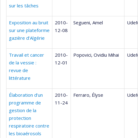
sur les tâches
Exposition au bruit
2010-
Segueni, Amel
UdeM
sur une plateforme
12-08
gazière d’Algérie
Travail et cancer
2010-
Popovici, Ovidiu Mihai
UdeM
de la vessie :
12-01
revue de
littérature
Élaboration d’un
2010-
Ferraro, Élyse
UdeM
programme de
11-24
gestion de la
protection
respiratoire contre
les bioaérosols