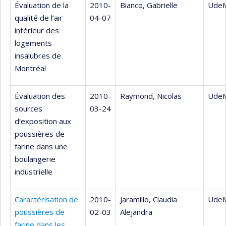
Évaluation de la
2010-
Bianco, Gabrielle
UdeM
qualité de l’air
04-07
intérieur des
logements
insalubres de
Montréal
Évaluation des
2010-
Raymond, Nicolas
UdeM
sources
03-24
d’exposition aux
poussières de
farine dans une
boulangerie
industrielle
Caractérisation de
2010-
Jaramillo, Claudia
UdeM
poussières de
02-03
Alejandra
farine dans les