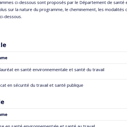
ammes ci-dessous sont proposés par le Département de santé env
plus sur la nature du programme, le cheminement, les modalités 
ci-dessous.
cle
mme
lauréat en santé environnementale et santé du travail
icat en sécurité du travail et santé publique
le
mme
ise en santé environnementale et santé au travail