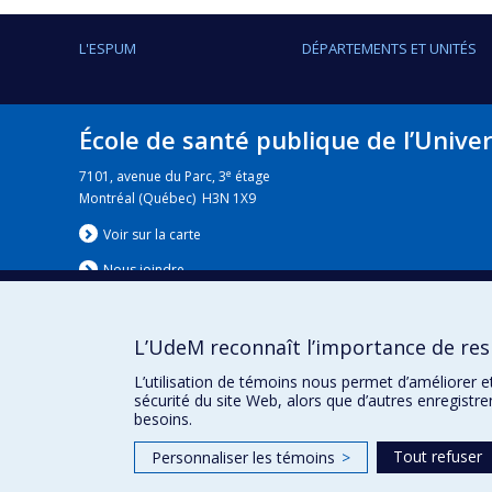
L'ESPUM
DÉPARTEMENTS ET UNITÉS
École de santé publique de l’Unive
e
7101, avenue du Parc, 3
étage
Montréal (Québec) H3N 1X9
Voir sur la carte
Nous jo
i
ndre
L’UdeM reconnaît l’importance de resp
Nouvelles
|
Événement
L’utilisation de témoins nous permet d’améliorer e
sécurité du site Web, alors que d’autres enregistr
besoins.
Tout refuser
Personnaliser les témoins
>