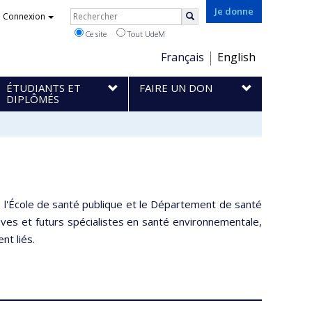
Rechercher
Je donne
Connexion
Rechercher
Ce site
Tout UdeM
Choix
Français
English
de
ÉTUDIANTS ET
FAIRE UN DON
la
DIPLÔMÉS
langue
, l'École de santé publique et le Département de santé
ves et futurs spécialistes en santé environnementale,
nt liés.