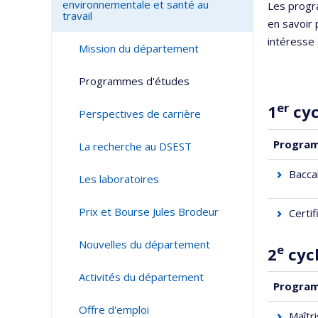
environnementale et santé au
Les progr
travail
en savoir 
intéresse 
Mission du département
Programmes d'études
er
1
cy
Perspectives de carrière
Progra
La recherche au DSEST
Bacca
Les laboratoires
Prix et Bourse Jules Brodeur
Certif
Nouvelles du département
e
2
cyc
Activités du département
Progra
Offre d'emploi
Maîtr