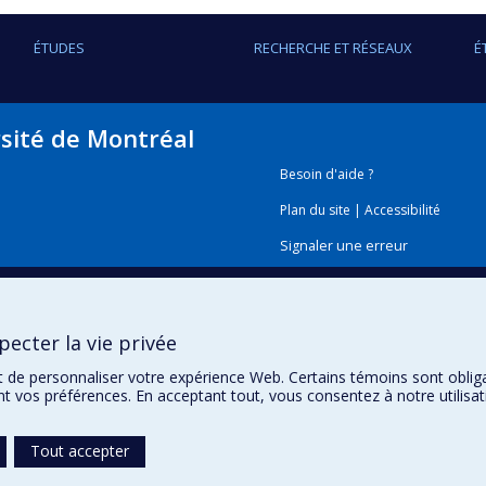
ÉTUDES
RECHERCHE ET RÉSEAUX
É
rsité de Montréal
Besoin d'aide ?
Plan du site
|
Accessibilité
Signaler une erreur
Boîte à outils
ecter la vie privée
Téléchargez les logos de l'E
t de personnaliser votre expérience Web. Certains témoins sont oblig
ent vos préférences. En acceptant tout, vous consentez à notre utili
Tout accepter