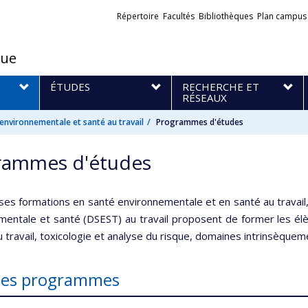
Liens
Répertoire
Facultés
Bibliothèques
Plan campus
externes
que
S
ÉTUDES
RECHERCHE ET
RÉSEAUX
nvironnementale et santé au travail
Programmes d'études
rammes d'études
ses formations en santé environnementale et en santé au travail
mentale et santé (DSEST) au travail proposent de former les élè
 travail, toxicologie et analyse du risque, domaines intrinsèqueme
 des programmes