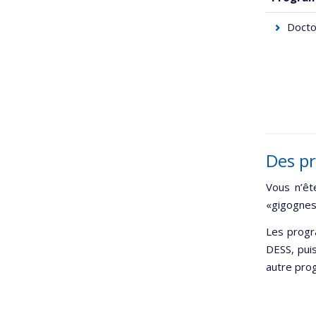
Docto
Des p
Vous n’êt
«gigognes
Les progr
DESS, pui
autre pro