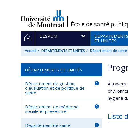
Passer
au
contenu
/
École de santé publi
Navigation
ACCUEIL
L'ESPUM
DÉPARTEMENT
principale
ET UNITÉS
Accueil
DÉPARTEMENTS ET UNITÉS
Département de santé e
Prog
DÉPARTEMENTS ET UNITÉS
Département de gestion,
À travers 
d'évaluation et de politique de
environne
santé
hygiène du
Département de médecine
sociale et préventive
Liste
Département de santé