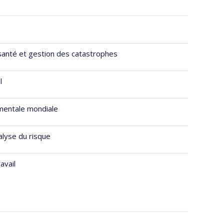
santé et gestion des catastrophes
l
mentale mondiale
alyse du risque
avail