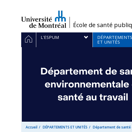
Passer
au
contenu
/
École de santé publi
Navigation
ACCUEIL
L'ESPUM
DÉPARTEMENT
principale
ET UNITÉS
Accueil
DÉPARTEMENTS ET UNITÉS
Département de santé e