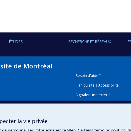
ÉTUDES
RECHERCHE ET RÉSEAUX
É
rsité de Montréal
Besoin d'aide ?
Plan du site
|
Accessibilité
Signaler une erreur
Boîte à outils
ecter la vie privée
Téléchargez les logos de l'E
t de personnaliser votre expérience Web. Certains témoins sont oblig