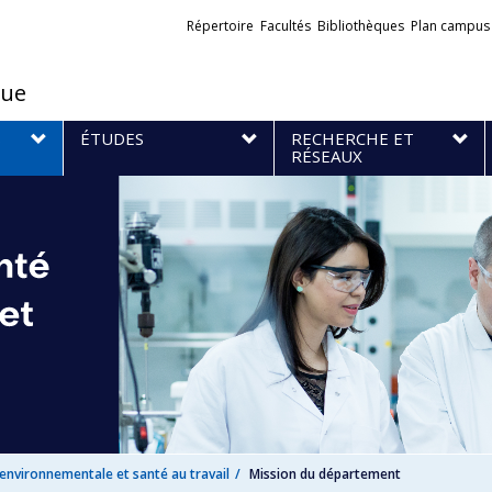
Liens
Répertoire
Facultés
Bibliothèques
Plan campus
externes
que
S
ÉTUDES
RECHERCHE ET
RÉSEAUX
nvironnementale et santé au travail
Mission du département