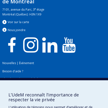
de Montréal
e
7101, avenue du Parc, 3
étage
Montréal (Québec) H3N 1X9
Voir sur la carte
Nous jo
i
ndre
Nouvelles
|
Événement
Besoin d'aide ?
Plan du site
|
Accessibilité
Signaler une erreur
L’UdeM reconnaît l’importance de
respecter la vie privée
Boîte à outils
L’utilisation de témoins nous permet d’améliorer et de