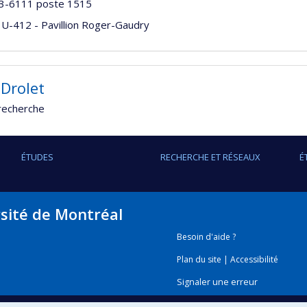
3-6111 poste 1515
 U-412 - Pavillion Roger-Gaudry
 Drolet
recherche
ÉTUDES
RECHERCHE ET RÉSEAUX
É
rsité de Montréal
Besoin d'aide ?
Plan du site
|
Accessibilité
Signaler une erreur