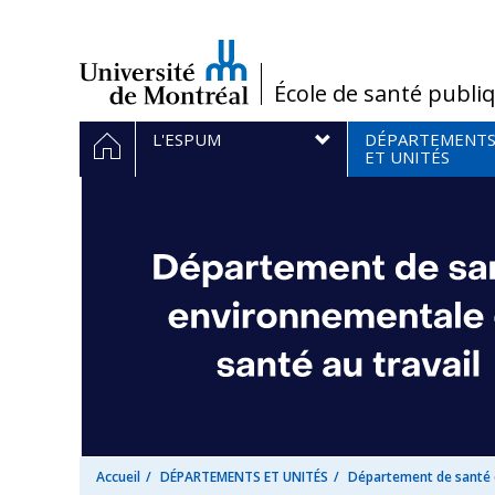
Passer
au
contenu
/
École de santé publi
Navigation
ACCUEIL
L'ESPUM
DÉPARTEMENT
principale
ET UNITÉS
Accueil
DÉPARTEMENTS ET UNITÉS
Département de santé e