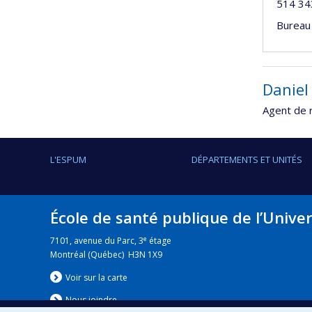
514 34
Bureau
Daniel
Agent de 
L'ESPUM
DÉPARTEMENTS ET UNITÉS
École de santé publique de l’Unive
e
7101, avenue du Parc, 3
étage
Montréal (Québec) H3N 1X9
Voir sur la carte
Nous jo
i
ndre