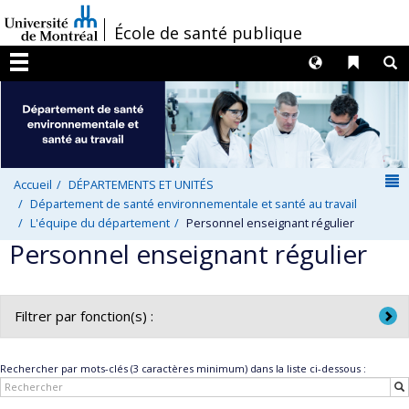
Passer
/
École de santé publique
au
contenu
Langues
Liens 
R
Menu
N
Accueil
DÉPARTEMENTS ET UNITÉS
Département de santé environnementale et santé au travail
L'équipe du département
Personnel enseignant régulier
Personnel enseignant régulier
Filtrer par fonction(s) :
Toutes les fonctions
Rechercher par mots-clés (3 caractères minimum) dans la liste ci-dessous :
Directrice de département / Directeur de département
Professeure adjointe / Professeur adjoint