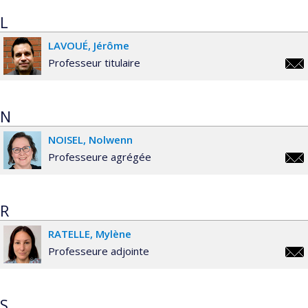
L
LAVOUÉ
Jérôme
Professeur titulaire
jero
N
NOISEL
Nolwenn
Professeure agrégée
nolw
R
RATELLE
Mylène
Professeure adjointe
myle
S