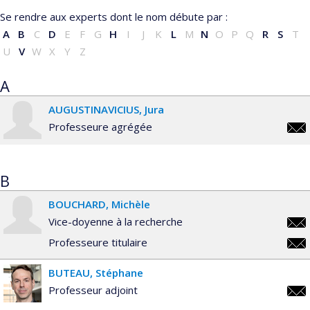
Professeure agrégée / Professeur agrégé
Se rendre aux experts dont le nom débute par :
Professeure titulaire / Professeur titulaire
A
B
C
D
E
F
G
H
I
J
K
L
M
N
O
P
Q
R
S
T
Secrétaire de faculté
U
V
W
X
Y
Z
Vice-doyenne / Vice-doyen
Vice-doyenne à la recherche / Vice-doyen à la recherche
A
AUGUSTINAVICIUS
Jura
Professeure agrégée
jura
B
BOUCHARD
Michèle
Vice-doyenne à la recherche
mich
Professeure titulaire
mich
BUTEAU
Stéphane
Professeur adjoint
step