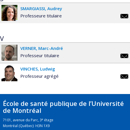
SMARGIASSI
Audrey
Professeure titulaire
audr
V
VERNER
Marc-André
Professeur titulaire
marc
VINCHES
Ludwig
andr
Professeur agrégé
ludw
École de santé publique de l’Université
de Montréal
e
7101, avenue du Parc, 3
étage
Montréal (Québec) H3N 1X9