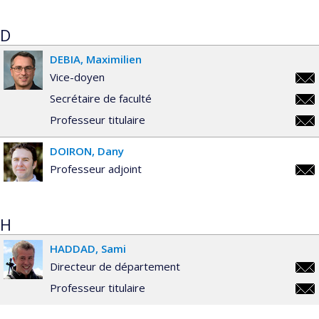
D
DEBIA
Maximilien
Vice-doyen
maxi
Secrétaire de faculté
maxi
Professeur titulaire
maxi
DOIRON
Dany
Professeur adjoint
dany
H
HADDAD
Sami
Directeur de département
sami
Professeur titulaire
sami