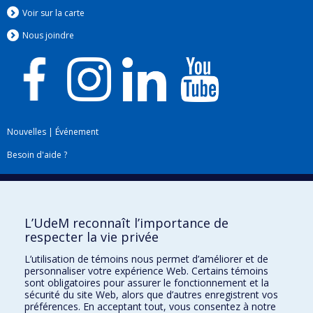
Voir sur la carte
Nous jo
i
ndre
Nouvelles
|
Événement
Besoin d'aide ?
Plan du site
|
Accessibilité
Signaler une erreur
L’UdeM reconnaît l’importance de
respecter la vie privée
Boîte à outils
L’utilisation de témoins nous permet d’améliorer et de
personnaliser votre expérience Web. Certains témoins
Téléchargez les logos de l'ESPUM
sont obligatoires pour assurer le fonctionnement et la
sécurité du site Web, alors que d’autres enregistrent vos
préférences. En acceptant tout, vous consentez à notre