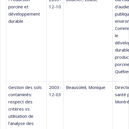
porcine et
12-10
d’audi
développement
publiq
durable
enviro
Commis
le
dével
durable
produc
porcin
Québe
Gestion des sols
2003-
Beausoleil, Monique
Directi
contaminés:
12-03
santé 
respect des
Montré
critères vs
utilisation de
l'analyse des