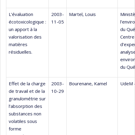
L’évaluation
2003-
Martel, Louis
Minist
écotoxicologique :
11-05
l’envi
un apport à la
du Qu
valorisation des
Centre
matières
d’expe
résiduelles.
analys
enviro
du Qu
Effet de la charge
2003-
Bourenane, Kamel
UdeM 
de travail et de la
10-29
granulométrie sur
l’absorption des
substances non
volatiles sous
forme