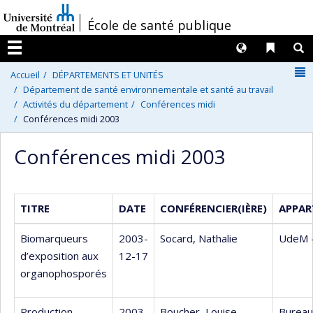
Passer
/
École de santé publique
au
contenu
Langues
Liens 
R
Menu
N
Accueil
DÉPARTEMENTS ET UNITÉS
Département de santé environnementale et santé au travail
Activités du département
Conférences midi
Conférences midi 2003
Conférences midi 2003
TITRE
DATE
CONFÉRENCIER(IÈRE)
APPAR
Biomarqueurs
2003-
Socard, Nathalie
UdeM 
d’exposition aux
12-17
organophosporés
Production
2003-
Boucher, Louise
Bureau