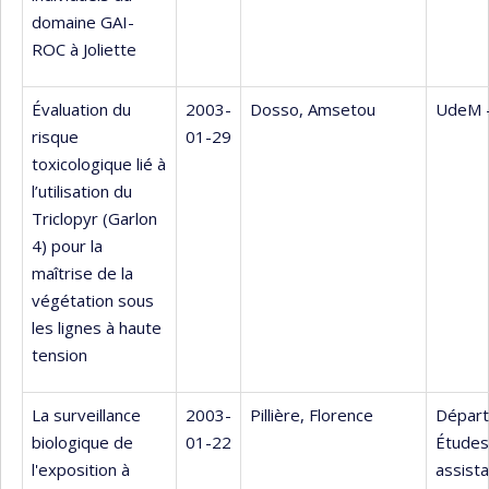
domaine GAI-
ROC à Joliette
Évaluation du
2003-
Dosso, Amsetou
UdeM 
risque
01-29
toxicologique lié à
l’utilisation du
Triclopyr (Garlon
4) pour la
maîtrise de la
végétation sous
les lignes à haute
tension
La surveillance
2003-
Pillière, Florence
Dépar
biologique de
01-22
Études
l'exposition à
assist