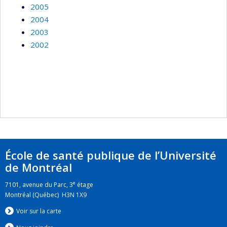
2005
2004
2003
2002
École de santé publique de l’Université
de Montréal
e
7101, avenue du Parc, 3
étage
Montréal (Québec) H3N 1X9
Voir sur la carte