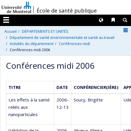
Passer
/
École de santé publique
au
contenu
Langues
Liens 
R
Menu
N
Accueil
DÉPARTEMENTS ET UNITÉS
Département de santé environnementale et santé au travail
Activités du département
Conférences midi
Conférences midi 2006
Conférences midi 2006
TITRE
DATE
CONFÉRENCIER(IÈRE)
AP
Les effets à la santé
2006-
Soucy, Brigitte
Ude
reliés aux
12-13
nanoparticules
Validation de la
2006-
Aliyeva, Elmira
Ude