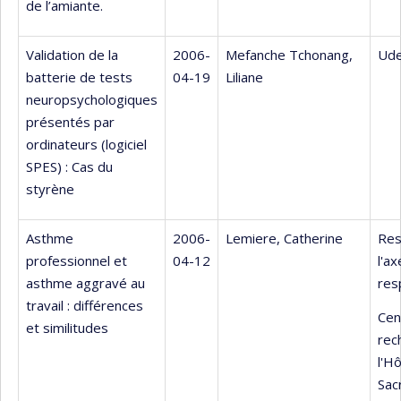
de l’amiante.
Validation de la
2006-
Mefanche Tchonang,
Ude
batterie de tests
04-19
Liliane
neuropsychologiques
présentés par
ordinateurs (logiciel
SPES) : Cas du
styrène
Asthme
2006-
Lemiere, Catherine
Res
professionnel et
04-12
l'a
asthme aggravé au
res
travail : différences
Cen
et similitudes
rec
l'Hô
Sac