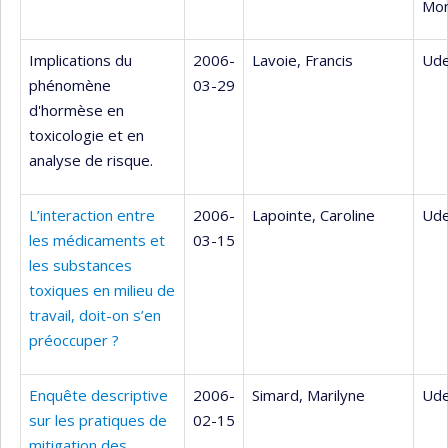
Mon
Implications du
2006-
Lavoie, Francis
Ude
phénomène
03-29
d'hormèse en
toxicologie et en
analyse de risque.
L’interaction entre
2006-
Lapointe, Caroline
Ude
les médicaments et
03-15
les substances
toxiques en milieu de
travail, doit-on s’en
préoccuper ?
Enquête descriptive
2006-
Simard, Marilyne
Ude
sur les pratiques de
02-15
mitigation des