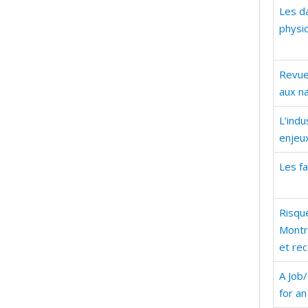
Les d
physic
Revue 
aux na
L’indu
enjeux
Les f
Risqu
Montré
et re
A Job
for a