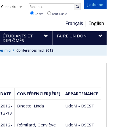
Rechercher
Je donne
Connexion
Rechercher
Ce site
Tout UdeM
Choix
Français
English
de
ÉTUDIANTS ET
FAIRE UN DON
la
DIPLÔMÉS
langue
es midi
Conférences midi 2012
DATE
CONFÉRENCIER(IÈRE)
APPARTENANCE
2012-
Binette, Linda
UdeM - DSEST
12-19
2012-
Rémillard, Genviève
UdeM - DSEST