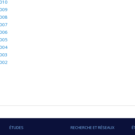
010
009
008
007
006
005
004
003
002
ÉTUDES
RECHERCHE ET RÉSEAUX
É