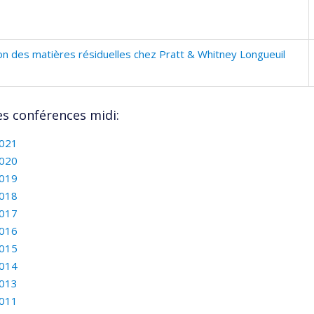
on des matières résiduelles chez Pratt & Whitney Longueuil
es conférences midi:
021
020
019
018
017
016
015
014
013
011