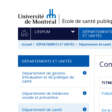
Passer
au
contenu
/
École de santé publi
Navigation
ACCUEIL
L'ESPUM
DÉPARTEMENT
principale
ET UNITÉS
Accueil
DÉPARTEMENTS ET UNITÉS
Département de santé e
DÉPARTEMENTS ET UNITÉS
Con
Département de gestion,
d'évaluation et de politique de
santé
TITRE
Département de médecine
Pollut
sociale et préventive
Département de santé
De la 