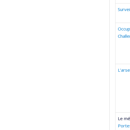
Survei
Occup
Challe
L’ars
Le mét
Porte