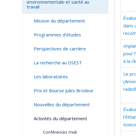
environnementale et santé au
travail
Évalua
Mission du département
dans u
recom
Programmes d'études
Impla
Perspectives de carrière
pour l
à la c
La recherche au DSEST
Le pro
Les laboratoires
(Anse
radio
Prix et Bourse Jules Brodeur
Nouvelles du département
Évalua
l’étha
Activités du département
toxico
Conférences midi