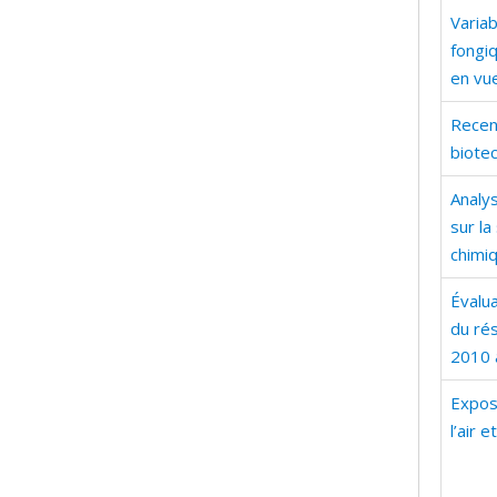
Variab
fongi
en vue
Recens
biote
Analy
sur la
chimi
Évalu
du rés
2010 
Exposi
l’air 