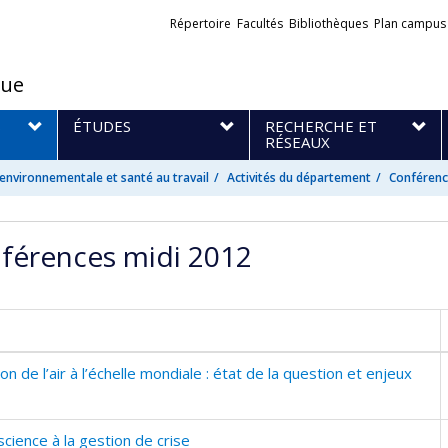
Liens
Répertoire
Facultés
Bibliothèques
Plan campus
externes
que
S
ÉTUDES
RECHERCHE ET
RÉSEAUX
nvironnementale et santé au travail
Activités du département
Conférenc
férences midi 2012
ion de l’air à l’échelle mondiale : état de la question et enjeux
science à la gestion de crise