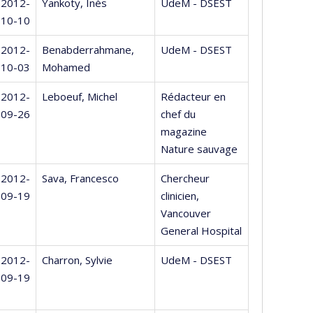
2012-
Yankoty, Inès
UdeM - DSEST
10-10
2012-
Benabderrahmane,
UdeM - DSEST
10-03
Mohamed
2012-
Leboeuf, Michel
Rédacteur en
09-26
chef du
magazine
Nature sauvage
2012-
Sava, Francesco
Chercheur
09-19
clinicien,
Vancouver
General Hospital
2012-
Charron, Sylvie
UdeM - DSEST
09-19