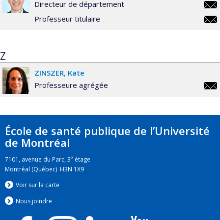
Directeur de département
bryn.
Professeur titulaire
jone
bryn.
jone
Z
ZINSZER
Kate
Professeure agrégée
kate
École de santé publique de l’Université
de Montréal
e
7101, avenue du Parc, 3
étage
Montréal (Québec) H3N 1X9
Voir sur la carte
Nous jo
i
ndre