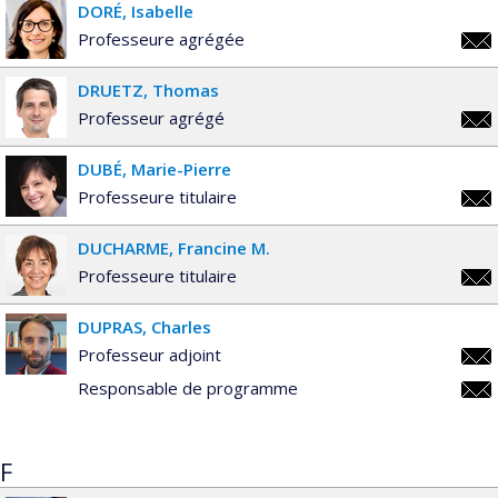
DORÉ
Isabelle
Professeure agrégée
isab
DRUETZ
Thomas
Professeur agrégé
thom
DUBÉ
Marie-Pierre
Professeure titulaire
mari
DUCHARME
Francine M.
pier
Professeure titulaire
fran
DUPRAS
Charles
Professeur adjoint
char
Responsable de programme
char
F