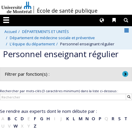
Passer
/
École de santé publique
au
contenu
Langues
Liens 
R
Menu
N
Accueil
DÉPARTEMENTS ET UNITÉS
Département de médecine sociale et préventive
L'équipe du département
Personnel enseignant régulier
Personnel enseignant régulier
Filtrer par fonction(s) :
Toutes les fonctions
Rechercher par mots-clés (3 caractères minimum) dans la liste ci-dessous :
Directrice de département / Directeur de département
Professeure adjointe / Professeur adjoint
Professeure agrégée / Professeur agrégé
Se rendre aux experts dont le nom débute par :
Professeure titulaire / Professeur titulaire
A
B
C
D
E
F
G
H
I
J
K
L
M
N
O
P
Q
R
S
T
Responsable de programme
U
V
W
X
Y
Z