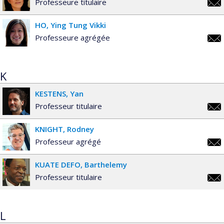
Professeure titulaire
mari
HO
Ying Tung Vikki
Professeure agrégée
vikk
K
KESTENS
Yan
Professeur titulaire
yan.
KNIGHT
Rodney
Professeur agrégé
rodn
KUATE DEFO
Barthelemy
Professeur titulaire
bart
L