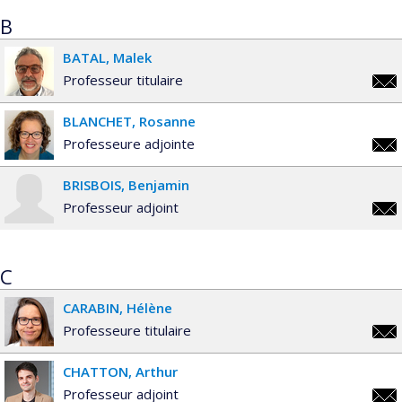
B
BATAL
Malek
Professeur titulaire
male
BLANCHET
Rosanne
Professeure adjointe
rosa
BRISBOIS
Benjamin
Professeur adjoint
ben.
C
CARABIN
Hélène
Professeure titulaire
hele
CHATTON
Arthur
Professeur adjoint