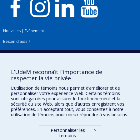
Nouvelles
|
Événement
Besoin d'aide ?
Plan du site
|
Accessibilité
Signaler une erreur
L’UdeM reconnaît l’importance de
respecter la vie privée
Boîte à outils
L’utilisation de témoins nous permet d’améliorer et de
personnaliser votre expérience Web. Certains témoins
Téléchargez les logos de l'ESPUM
sont obligatoires pour assurer le fonctionnement et la
sécurité du site Web, alors que d’autres enregistrent vos
préférences. En acceptant tout, vous consentez à notre
utilisation de témoins pour mieux répondre à vos besoins.
Personnaliser les
>
témoins