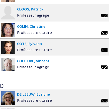
arth
CLOOS
Patrick
Professeur agrégé
patr
COLIN
Christine
Professeure titulaire
chri
CÔTÉ
Sylvana
Professeure titulaire
sylv
COUTURE
Vincent
Professeur agrégé
vinc
D
DE LEEUW
Evelyne
Professeure titulaire
evel