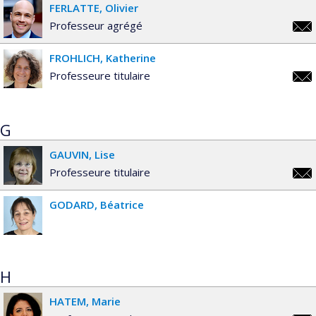
FERLATTE
Olivier
Professeur agrégé
oliv
FROHLICH
Katherine
Professeure titulaire
kath
G
GAUVIN
Lise
Professeure titulaire
lise
GODARD
Béatrice
H
HATEM
Marie