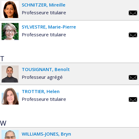
SCHNITZER
Mireille
Professeure titulaire
mire
SYLVESTRE
Marie-Pierre
Professeure titulaire
mari
pier
T
TOUSIGNANT
Benoît
Professeur agrégé
beno
TROTTIER
Helen
Professeure titulaire
hele
W
WILLIAMS-JONES
Bryn