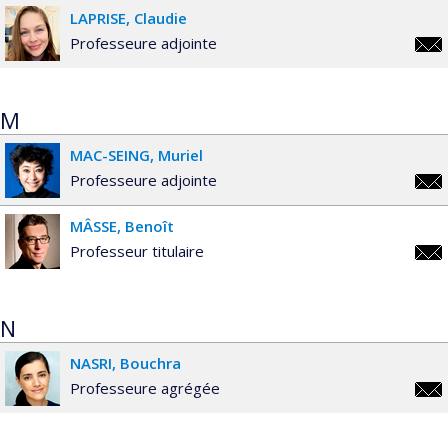
LAPRISE
Claudie
Professeure adjointe
clau
M
MAC-SEING
Muriel
Professeure adjointe
muri
MÂSSE
Benoît
Professeur titulaire
beno
N
NASRI
Bouchra
Professeure agrégée
bouc