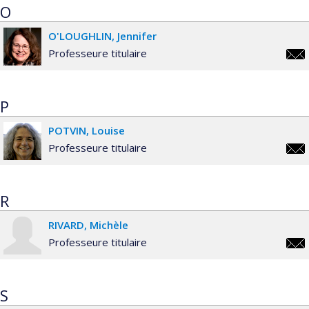
O
O'LOUGHLIN
Jennifer
Professeure titulaire
jenn
P
POTVIN
Louise
Professeure titulaire
loui
R
RIVARD
Michèle
Professeure titulaire
mich
S