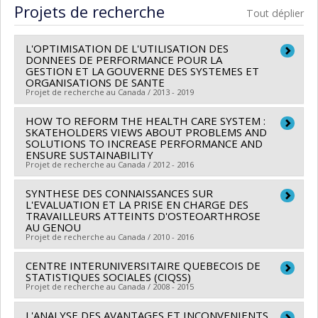
Cycle :
Maîtrise
Projets de recherche
Tout déplier
Diplôme obtenu :
M. Sc.
Lien vers le document dans Papyrus
L'OPTIMISATION DE L'UTILISATION DES
DONNEES DE PERFORMANCE POUR LA
GESTION ET LA GOUVERNE DES SYSTEMES ET
ORGANISATIONS DE SANTE
Projet de recherche au Canada / 2013 - 2019
HOW TO REFORM THE HEALTH CARE SYSTEM :
Chercheur principal :
François Champagne
SKATEHOLDERS VIEWS ABOUT PROBLEMS AND
Co-chercheurs :
André-Pierre Contandriopoulos
,
SOLUTIONS TO INCREASE PERFORMANCE AND
ENSURE SUSTAINABILITY
Lambert Farand
,
Nicole Leduc
,
Michèle Rivard
Projet de recherche au Canada / 2012 - 2016
Sources de financement :
IRSC/Instituts de recherche
en santé du Canada
SYNTHESE DES CONNAISSANCES SUR
Chercheur principal :
Astrid Brousselle
L'EVALUATION ET LA PRISE EN CHARGE DES
Programmes de subvention :
PVX88932-(PASS)
Co-chercheurs :
Michèle Rivard
,
Damien
TRAVAILLEURS ATTEINTS D'OSTEOARTHROSE
AU GENOU
Partenariats pour l'amélioration des services de santé
Contandriopoulos
Projet de recherche au Canada / 2010 - 2016
Sources de financement :
IRSC/Instituts de recherche
en santé du Canada
CENTRE INTERUNIVERSITAIRE QUEBECOIS DE
Chercheur principal :
Michèle Rivard
STATISTIQUES SOCIALES (CIQSS)
Programmes de subvention :
Co-chercheurs :
Deborah Feldman
,
Patrick Lavigne
,
Projet de recherche au Canada / 2008 - 2015
Nathaly Gaudreault
L'ANALYSE DES AVANTAGES ET INCONVENIENTS
Chercheur principal :
Danielle Gauvreau