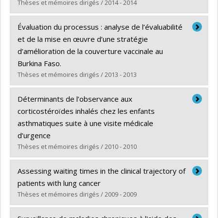
Lien vers le document dans Papyrus
Thèses et mémoires dirigés / 2014 - 2014
Diplômé(e) :
Lederer, Valérie
Évaluation du processus : analyse de l’évaluabilité
Cycle :
Doctorat
et de la mise en œuvre d’une stratégie
Diplôme obtenu :
Ph. D.
d’amélioration de la couverture vaccinale au
Lien vers le document dans Papyrus
Burkina Faso.
Thèses et mémoires dirigés / 2013 - 2013
Diplômé(e) :
Sanou, Aboubakary
Déterminants de l’observance aux
Cycle :
Doctorat
corticostéroïdes inhalés chez les enfants
Diplôme obtenu :
Ph. D.
asthmatiques suite à une visite médicale
Lien vers le document dans Papyrus
d’urgence
Thèses et mémoires dirigés / 2010 - 2010
Diplômé(e) :
Parent, Anne-Marie
Assessing waiting times in the clinical trajectory of
Cycle :
Maîtrise
patients with lung cancer
Diplôme obtenu :
M. Sc.
Thèses et mémoires dirigés / 2009 - 2009
Lien vers le document dans Papyrus
Diplômé(e) :
Dobson, Sarah