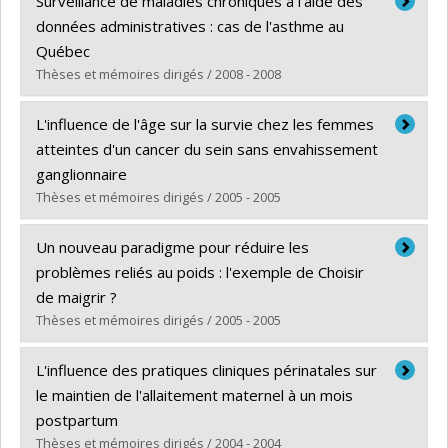
Surveillance de maladies chroniques à l'aide des
Cycle :
Maîtrise
données administratives : cas de l'asthme au
Diplôme obtenu :
M. Sc.
Québec
Lien vers le document dans Papyrus
Thèses et mémoires dirigés / 2008 - 2008
Diplômé(e) :
Koné, Anna Josette
L'influence de l'âge sur la survie chez les femmes
Cycle :
Doctorat
atteintes d'un cancer du sein sans envahissement
Diplôme obtenu :
Ph. D.
ganglionnaire
Lien vers le document dans Papyrus
Thèses et mémoires dirigés / 2005 - 2005
Diplômé(e) :
Gonzalez, Luz Mercedes
Un nouveau paradigme pour réduire les
Cycle :
Maîtrise
problèmes reliés au poids : l'exemple de Choisir
Diplôme obtenu :
M. Sc.
de maigrir ?
Lien vers le document dans Papyrus
Thèses et mémoires dirigés / 2005 - 2005
Diplômé(e) :
Mongeau, Lyne
L'influence des pratiques cliniques périnatales sur
Cycle :
Doctorat
le maintien de l'allaitement maternel à un mois
Diplôme obtenu :
Ph. D.
postpartum
Lien vers le document dans Papyrus
Thèses et mémoires dirigés / 2004 - 2004