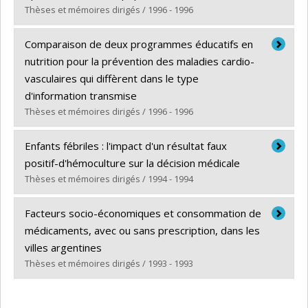
Lien vers le document dans Papyrus
Thèses et mémoires dirigés / 1996 - 1996
Diplômé(e) :
Baris, Enis
Comparaison de deux programmes éducatifs en
Cycle :
Doctorat
nutrition pour la prévention des maladies cardio-
Diplôme obtenu :
Ph. D.
vasculaires qui diffèrent dans le type
Lien vers le document dans Papyrus
d'information transmise
Thèses et mémoires dirigés / 1996 - 1996
Diplômé(e) :
Azancot, Linda
Enfants fébriles : l'impact d'un résultat faux
Cycle :
Maîtrise
positif-d'hémoculture sur la décision médicale
Diplôme obtenu :
M. Sc.
Thèses et mémoires dirigés / 1994 - 1994
Lien vers le document dans Papyrus
Diplômé(e) :
Thuler, Luiz Claudio Santos
Facteurs socio-économiques et consommation de
Cycle :
Maîtrise
médicaments, avec ou sans prescription, dans les
Diplôme obtenu :
M. Sc.
villes argentines
Lien vers le document dans Papyrus
Thèses et mémoires dirigés / 1993 - 1993
Diplômé(e) :
Reinharz, Daniel