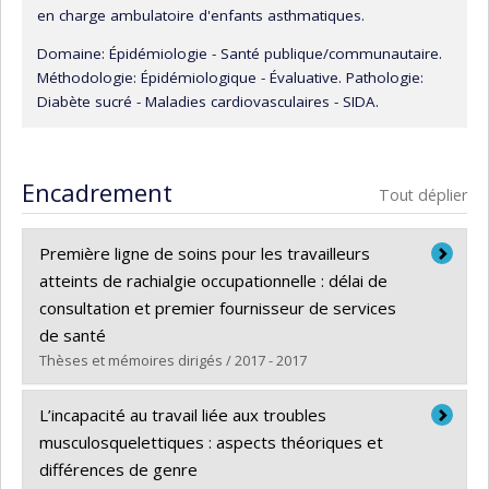
en charge ambulatoire d'enfants asthmatiques.
Domaine: Épidémiologie - Santé publique/communautaire.
Méthodologie: Épidémiologique - Évaluative. Pathologie:
Diabète sucré - Maladies cardiovasculaires - SIDA.
Encadrement
Tout déplier
Première ligne de soins pour les travailleurs
atteints de rachialgie occupationnelle : délai de
consultation et premier fournisseur de services
de santé
Thèses et mémoires dirigés / 2017 - 2017
Diplômé(e) :
Blanchette, Marc-André
L’incapacité au travail liée aux troubles
Cycle :
Doctorat
musculosquelettiques : aspects théoriques et
Diplôme obtenu :
Ph. D.
différences de genre