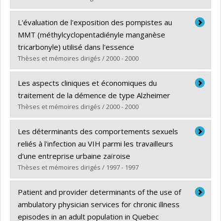
Diplômé(e) :
Shaiek, Mejda
L'évaluation de l'exposition des pompistes au
Cycle :
Maîtrise
MMT (méthylcyclopentadiényle manganèse
Diplôme obtenu :
M. Sc.
tricarbonyle) utilisé dans l'essence
Lien vers le document dans Papyrus
Thèses et mémoires dirigés / 2000 - 2000
Diplômé(e) :
Keiloun, Mouna
Les aspects cliniques et économiques du
Cycle :
Maîtrise
traitement de la démence de type Alzheimer
Diplôme obtenu :
M. Sc.
Thèses et mémoires dirigés / 2000 - 2000
Lien vers le document dans Papyrus
Diplômé(e) :
Lessard, Chantale
Les déterminants des comportements sexuels
Cycle :
Maîtrise
reliés à l'infection au VIH parmi les travailleurs
Diplôme obtenu :
M. Sc.
d'une entreprise urbaine zaïroise
Lien vers le document dans Papyrus
Thèses et mémoires dirigés / 1997 - 1997
Diplômé(e) :
Kaseka, Ngungu
Patient and provider determinants of the use of
Cycle :
Maîtrise
ambulatory physician services for chronic illness
Diplôme obtenu :
M. Sc.
episodes in an adult population in Quebec