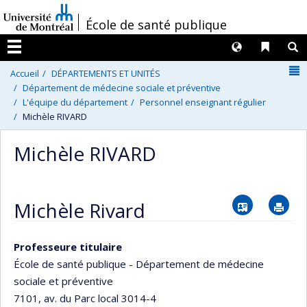
Passer
/
École de santé publique
au
contenu
Langues
Liens 
R
Menu
N
Accueil
DÉPARTEMENTS ET UNITÉS
Département de médecine sociale et préventive
L'équipe du département
Personnel enseignant régulier
Michèle RIVARD
Michèle RIVARD
Vcard
Im
Michèle Rivard
Professeure titulaire
École de santé publique - Département de médecine
sociale et préventive
7101, av. du Parc
local 3014-4