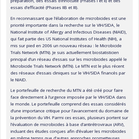
préparation, des essais d’innocuité (Phases I et II) et des
essais d’efficacité (Phases IIB et III).
En reconnaissant que l’élaboration de microbicides est une
priorité importante dans la recherche sur le VIH/SIDA, le
National Institute of Allergy and Infectious Diseases (NIAID),
qui fait partie des US National Institutes of Health (NIH), a
mis sur pied en 2006 un nouveau réseau : le Microbicide
Trials Network (MTN). Je suis actuellement biostatisticien
principal d’un réseau d’essais sur les microbicides appelé le
Microbicide Trials Network (MTN). Le MTN est le plus récent
des réseaux d’essais cliniques sur le VIH/SIDA financés par
le NIAID.
Le portefeuille de recherche du MTN a été créé pour faire
face directement à l’urgence imposée par le VIH/SIDA dans
le monde. Le portefeuille comprend des essais considérés
d’une importance critique pour l’avancement du domaine de
la prévention du VIH. Parmi ces essais, plusieurs portent sur
l’évaluation de microbicides à base d’antirétroviraux (ARV),
incluant des études conçues afin d’évaluer les microbicides
en même temps que d’autres approches prometteuses