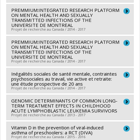
Programmes de subvention :
PREMMIUM:INTEGRATED RESEARCH PLATFORM
Chercheur principal :
Benoît Mâsse
ON MENTAL HEALTH AND SEXUALLY
Sources de financement :
Regroupement de
TRANSMITTED INFECTIONS OF THE
UNIVERSITE DE MONTREAL
compagnies, corporations canadiennes
Projet de recherche au Canada / 2014 - 2017
Programmes de subvention :
PREMMIUM:INTEGRATED RESEARCH PLATFORM
Chercheur principal :
Benoît Mâsse
ON MENTAL HEALTH AND SEXUALLY
Sources de financement :
MSSS/Ministère de la Santé
TRANSMITTED INFECTIONS OF THE
UNIVERSITE DE MONTREAL
et des Services sociaux
Projet de recherche au Canada / 2014 - 2017
Programmes de subvention :
Inégalités sociales de santé mentale, contraintes
Chercheur principal :
Benoît Mâsse
psychosociales au travail, vie active et retraite:
Sources de financement :
FCI/Fondation canadienne
une étude prospective de 20 ans
Projet de recherche au Canada / 2014 - 2017
pour l'innovation
Programmes de subvention :
GENOMIC DETERMINANTS OF COMMON LONG-
Chercheur principal :
Chantal Brisson
TERM TREATMENT EFFECTS IN CHILDHOOD
Co-chercheurs :
Alain Lesage
,
Benoît Mâsse
ACUTE LYMPHOBLASTIC LEUKEMIA SURVIVORS
Projet de recherche au Canada / 2013 - 2017
Sources de financement :
IRSC/Instituts de recherche
en santé du Canada
Vitamin D in the prevention of viral-induced
Chercheur principal :
Daniel Sinnett
Programmes de subvention :
asthma of preschoolers: a RCT (DIVA)
PV125458-Subvention
Co-chercheurs :
Emile Lévy
,
Maja Krajinovic
,
Sarah
Projet de recherche au Canada / 2015 - 2016