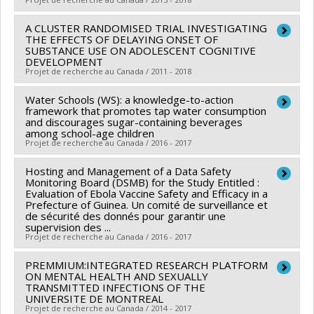
Sources de financement :
IRSC/Instituts de recherche
en santé du Canada
A CLUSTER RANDOMISED TRIAL INVESTIGATING
Chercheur principal :
Sylvie Le May
THE EFFECTS OF DELAYING ONSET OF
Programmes de subvention :
PVXXXXXX-Subvention
Co-chercheurs :
Stefan Parent
,
Serge Gouin
,
Benoît
SUBSTANCE USE ON ADOLESCENT COGNITIVE
DEVELOPMENT
de fonctionnement transitoire
Mâsse
,
Patrick Mcgrath
,
Samina Ali
,
Amy Drendel
,
Projet de recherche au Canada / 2011 - 2018
Amy Plint
,
Gina Neto
Sources de financement :
Water Schools (WS): a knowledge-to-action
IRSC/Instituts de recherche
Chercheur principal :
Patricia Conrod
framework that promotes tap water consumption
en santé du Canada
Co-chercheurs :
Jean Séguin
,
Benoît Mâsse
,
Robert O
and discourages sugar-containing beverages
among school-age children
Programmes de subvention :
PVXX5647-(MOP)
Pihl
,
Jordan Peterson
Projet de recherche au Canada / 2016 - 2017
Subvention de fonctionnement incluant les
Sources de financement :
IRSC/Instituts de recherche
subventions de fonctionnement programmatiques
en santé du Canada
Hosting and Management of a Data Safety
Chercheur principal :
Michel Lucas
Monitoring Board (DSMB) for the Study Entitled :
(général)
Programmes de subvention :
PVXX5647-(MOP)
Co-chercheurs :
Marie Marquis
,
Benoît Mâsse
Evaluation of Ebola Vaccine Safety and Efficacy in a
Prefecture of Guinea. Un comité de surveillance et
Subvention de fonctionnement incluant les
Sources de financement :
IRSC/Instituts de recherche
de sécurité des donnés pour garantir une
subventions de fonctionnement programmatiques
en santé du Canada
supervision des ...
Projet de recherche au Canada / 2016 - 2017
(général)
Programmes de subvention :
PVXXXXXX-(PJT)
Subvention Projet
PREMMIUM:INTEGRATED RESEARCH PLATFORM
Chercheur principal :
Benoît Mâsse
ON MENTAL HEALTH AND SEXUALLY
Sources de financement :
CRDI/Centre de recherches
TRANSMITTED INFECTIONS OF THE
UNIVERSITE DE MONTREAL
pour le développement international
Projet de recherche au Canada / 2014 - 2017