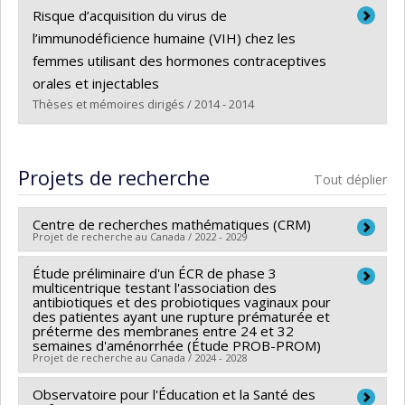
Diplômé(e) :
Hassan, Galab Mahamoud
Risque d’acquisition du virus de
Cycle :
Doctorat
l’immunodéficience humaine (VIH) chez les
Diplôme obtenu :
Ph. D.
femmes utilisant des hormones contraceptives
Lien vers le document dans Papyrus
orales et injectables
Thèses et mémoires dirigés / 2014 - 2014
Diplômé(e) :
Tijanic, Sophie
Cycle :
Maîtrise
Projets de recherche
Tout déplier
Diplôme obtenu :
M. Sc.
Lien vers le document dans Papyrus
Centre de recherches mathématiques (CRM)
Projet de recherche au Canada / 2022 - 2029
Étude préliminaire d'un ÉCR de phase 3
Chercheur principal :
Octavian Cornea
,
Franco SALIOLA
multicentrique testant l'association des
Co-chercheurs :
Yoshua Bengio
,
François Lalonde
,
antibiotiques et des probiotiques vaginaux pour
des patientes ayant une rupture prématurée et
Gilles Brassard
,
Michel Delfour
,
Marlène Frigon
,
préterme des membranes entre 24 et 32
Véronique Hussin
,
Christiane Rousseau
,
Jacques
semaines d'aménorrhée (Étude PROB-PROM)
Projet de recherche au Canada / 2024 - 2028
Bélair
,
Paul M Gauthier
,
Sabin Lessard
,
Alain Vinet
,
Nadia El-Mabrouk
,
Gena Hahn
,
Christian Léger
,
Observatoire pour l'Éducation et la Santé des
Chercheur principal :
Jean-Charles Pasquier