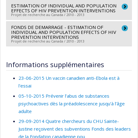
Programmes de subvention :
PVXXXXXX-(ICRAS)
Programmes de subvention :
ESTIMATION OF INDIVIDUAL AND POPULATION
Chercheur principal :
Jocelyn Gravel
EFFECTS OF HIV PREVENTION INTERVENTIONS
Initiative canadienne sur l'abus de substances
Co-chercheurs :
Serge Gouin
,
Benoît Mâsse
,
Malla
Projet de recherche au Canada / 2010 - 2013
Bhatt
,
Chantal Guimont
FONDS DE DEMARRAGE - ESTIMATION OF
Chercheur principal :
Benoît Mâsse
Sources de financement :
FRQS/Fonds de recherche
INDIVIDUAL AND POPULATION EFFECTS OF HIV
Sources de financement :
Fondation de l'Hôpital Ste-
du Québec - Santé (FRSQ)
PREVENTION INTERVENTIONS
Projet de recherche au Canada / 2010 - 2013
Justine
Programmes de subvention :
PVXXXXXX-Volet 1 -
Programmes de subvention :
Consortium pour le développement de la recherche en
Chercheur principal :
Benoît Mâsse
traumatologie
Sources de financement :
Fondation de l'Hôpital Ste-
Informations supplémentaires
Justine
Programmes de subvention :
23-06-2015 Un vaccin canadien anti-Ebola est à
l'essai
05-10-2015 Prévenir l’abus de substances
psychoactives dès la préadolescence jusqu’à l’âge
adulte
29-09-2014 Quatre chercheurs du CHU Sainte-
Justine reçoivent des subventions Fonds des leaders
de la Fondation canadienne pou