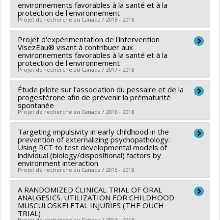
Co-chercheurs :
Benoît Mâsse
,
Christian Bocti
,
Programmes de subvention :
environnements favorables à la santé et à la
PV125458-Subvention
de fonctionnement : des connaissances à la pratique
protection de l'environnement
Howard Chertkow
de fonctionnement : des connaissances à la pratique
Projet de recherche au Canada / 2018 - 2018
Sources de financement :
IRSC/Instituts de recherche
en santé du Canada
Projet d'expérimentation de l'intervention
Chercheur principal :
Michel Lucas
VisezEau® visant à contribuer aux
Programmes de subvention :
PVXX5647-(MOP)
Co-chercheurs :
Benoît Mâsse
environnements favorables à la santé et à la
protection de l'environnement
Subvention de fonctionnement incluant les
Sources de financement :
MSSS/Ministère de la Santé
Projet de recherche au Canada / 2017 - 2018
subventions de fonctionnement programmatiques
et des Services sociaux
(général)
Programmes de subvention :
Étude pilote sur l'association du pessaire et de la
Chercheur principal :
Michel Lucas
progestérone afin de prévenir la prématurité
Co-chercheurs :
Marie Marquis
,
Benoît Mâsse
spontanée
Projet de recherche au Canada / 2016 - 2018
Sources de financement :
MSSS/Ministère de la Santé
et des Services sociaux
Targeting impulsivity in early childhood in the
Chercheur principal :
Jean-Charles Pasquier
Programmes de subvention :
prevention of externalizing psychopathology:
Co-chercheurs :
Benoît Mâsse
Using RCT to test developmental models of
individual (biology/dispositional) factors by
Sources de financement :
IRSC/Instituts de recherche
environment interaction
en santé du Canada
Projet de recherche au Canada / 2015 - 2018
Programmes de subvention :
PVXXXXXX-(PJT)
A RANDOMIZED CLINICAL TRIAL OF ORAL
Chercheur principal :
Natalie Castellanos Ryan
Subvention Projet
ANALGESICS. UTILIZATION FOR CHILDHOOD
Co-chercheurs :
Sophie Parent
,
Jean Séguin
,
Leila Ben
MUSCULOSKELETAL INJURIES (THE OUCH
TRIAL)
Amor
,
Benoît Mâsse
,
William Fraser
Projet de recherche au Canada / 2013 - 2018