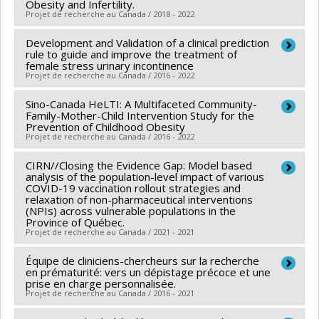
Obesity and Infertility.
Sources de financement :
IRSC/Instituts de recherche
Lijun Sun
,
Clarence Simard
,
Maxence Mayrand
,
Projet de recherche au Canada / 2018 - 2022
en santé du Canada
Michaël Lalancette
,
Jean-Philippe Labbé
,
David
Programmes de subvention :
Development and Validation of a clinical prediction
PVXXXXXX-(PJT)
Chercheur principal :
Jean-Patrice Baillargeon
Guillemette
,
Samuele Giraudo
,
Marie-Hélène Descary
rule to guide and improve the treatment of
Subvention Projet
Co-chercheurs :
Ariane Godbout
,
Benoît Mâsse
,
,
Quentin Cappart
,
Julie Carreau
,
Cédric Beaulac
,
female stress urinary incontinence
Projet de recherche au Canada / 2016 - 2022
Carole Kamga-Ngande
Qihuang Zhang
,
Brent Pym
,
Joel Kamintzer
,
Reddy
Sources de financement :
IRSC/Instituts de recherche
Siva
Sino-Canada HeLTI: A Multifaceted Community-
Chercheur principal :
Chantal Dumoulin
en santé du Canada
Family-Mother-Child Intervention Study for the
Sources de financement :
FRQNT/Fonds de recherche
Co-chercheurs :
Marie-Hélène Mayrand
,
An Tang
,
Prevention of Childhood Obesity
Programmes de subvention :
PVXXXXXX-(PJT)
du Québec - Nature et technologies (FQRNT)
Projet de recherche au Canada / 2016 - 2022
François Desmeules
,
Benoît Mâsse
,
Mélanie Morin
,
Subvention Projet
Programmes de subvention :
PVXXXXXX-(RS)
Suzanne Hagen
,
Kamil Svabik
CIRN//Closing the Evidence Gap: Model based
Chercheur principal :
William Fraser
Programme de regroupements stratégiques
Sources de financement :
analysis of the population-level impact of various
IRSC/Instituts de recherche
Co-chercheurs :
Linda Booij
,
Benoît Mâsse
COVID-19 vaccination rollout strategies and
en santé du Canada
relaxation of non-pharmaceutical interventions
Sources de financement :
IRSC/Instituts de recherche
(NPIs) across vulnerable populations in the
Programmes de subvention :
PVXXXXXX-(PJT)
en santé du Canada
Province of Québec.
Subvention Projet
Projet de recherche au Canada / 2021 - 2021
Programmes de subvention :
PVXXXXXX-Subvention
d'équipe
Équipe de cliniciens-chercheurs sur la recherche
Co-chercheurs :
Benoît Mâsse
en prématurité: vers un dépistage précoce et une
Sources de financement :
IRSC/Instituts de recherche
prise en charge personnalisée.
Projet de recherche au Canada / 2016 - 2021
en santé du Canada
Programmes de subvention :
PVXXXXXX-Subvention