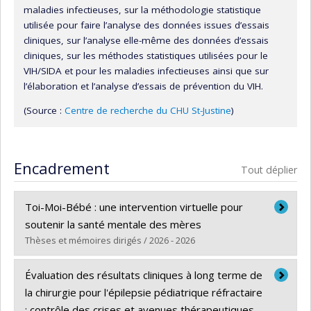
maladies infectieuses, sur la méthodologie statistique
utilisée pour faire l’analyse des données issues d’essais
cliniques, sur l’analyse elle-même des données d’essais
cliniques, sur les méthodes statistiques utilisées pour le
VIH/SIDA et pour les maladies infectieuses ainsi que sur
l’élaboration et l’analyse d’essais de prévention du VIH.
(Source :
Centre de recherche du CHU St-Justine
)
Encadrement
Tout déplier
Toi-Moi-Bébé : une intervention virtuelle pour
soutenir la santé mentale des mères
Thèses et mémoires dirigés / 2026 - 2026
Diplômé(e) :
Dessy, Tatiana
Évaluation des résultats cliniques à long terme de
Cycle :
Doctorat
la chirurgie pour l'épilepsie pédiatrique réfractaire
Diplôme obtenu :
Ph. D.
: contrôle des crises et avenues thérapeutiques