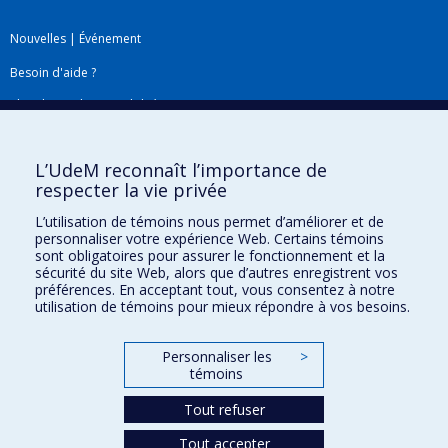
Nouvelles
|
Événement
Besoin d'aide ?
Plan du site
|
Accessibilité
Signaler une erreur
L’UdeM reconnaît l’importance de
respecter la vie privée
Boîte à outils
L’utilisation de témoins nous permet d’améliorer et de
personnaliser votre expérience Web. Certains témoins
Téléchargez les logos de l'ESPUM
sont obligatoires pour assurer le fonctionnement et la
sécurité du site Web, alors que d’autres enregistrent vos
préférences. En acceptant tout, vous consentez à notre
utilisation de témoins pour mieux répondre à vos besoins.
Personnaliser les
>
témoins
Tout refuser
Tout accepter