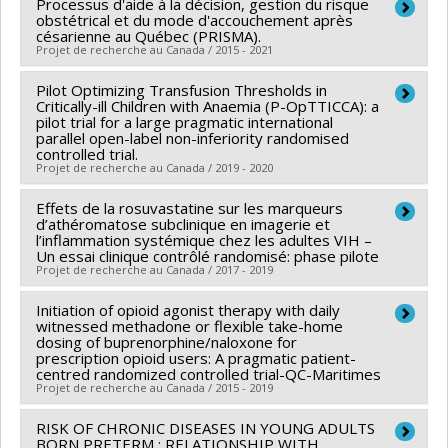
Processus d'aide à la décision, gestion du risque
Chercheur principal :
Jean-Charles Pasquier
de réseau
obstétrical et du mode d'accouchement après
Co-chercheurs :
Benoît Mâsse
césarienne au Québec (PRISMA).
Projet de recherche au Canada / 2015 - 2021
Sources de financement :
IRSC/Instituts de recherche
en santé du Canada
Pilot Optimizing Transfusion Thresholds in
Chercheur principal :
Nils Chaillet
Programmes de subvention :
Critically-ill Children with Anaemia (P-OpTTICCA): a
PVXXXXXX-Subvention
Co-chercheurs :
François Beaudoin
,
François
pilot trial for a large pragmatic international
d'équipe
parallel open-label non-inferiority randomised
Champagne
,
Mira Johri
,
François Audibert
,
Robert
controlled trial.
Gauthier
,
Louise Duperron
,
Marie-Josée Bédard
,
Projet de recherche au Canada / 2019 - 2020
Benoît Mâsse
Effets de la rosuvastatine sur les marqueurs
Chercheur principal :
Jacques Lacroix
Sources de financement :
IRSC/Instituts de recherche
d’athéromatose subclinique en imagerie et
Co-chercheurs :
Fabrice P. Brunet
,
Philippe Jouvet
,
l’inflammation systémique chez les adultes VIH –
en santé du Canada
Un essai clinique contrôlé randomisé: phase pilote
Helen Trottier
,
Marisa Tucci
,
Paul Hébert
,
Nancy
Programmes de subvention :
Projet de recherche au Canada / 2017 - 2019
Robitaille
,
Benoît Mâsse
,
Geneviève Du Pont-
Thibodeau
Initiation of opioid agonist therapy with daily
,
Nadezhda Roumeliotis
,
Samuel Kadoury
,
Chercheur principal :
Carl Chartrand-Lefebvre
witnessed methadone or flexible take-home
Dean Fergusson
,
Isabel Fortier
,
Patricia Scolari
Co-chercheurs :
Guy Cloutier
,
Cécile Tremblay
,
Samer
dosing of buprenorphine/naloxone for
prescription opioid users: A pragmatic patient-
Fontela
,
Philip Spinella
,
Simon Stanworth
,
Samiran
Mansour
,
Madeleine Durand
,
An Tang
,
Benoît Mâsse
centred randomized controlled trial-QC-Maritimes
Ray
,
Stéphane Leteurtre
Sources de financement :
FRQS/Fonds de recherche
Projet de recherche au Canada / 2015 - 2019
Sources de financement :
IRSC/Instituts de recherche
du Québec - Santé (FRSQ)
RISK OF CHRONIC DISEASES IN YOUNG ADULTS
Chercheur principal :
Julie Bruneau
en santé du Canada
Programmes de subvention :
PVXXXXXX-Recherches
BORN PRETERM : RELATIONSHIP WITH