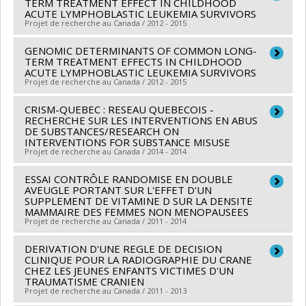
TERM TREATMENT EFFECT IN CHILDHOOD
Connie Yang
,
Reza Alizadehfar
Co-chercheurs :
Jean-Claude Lavoie
,
Anne Monique
ACUTE LYMPHOBLASTIC LEUKEMIA SURVIVORS
Projet de recherche au Canada / 2012 - 2015
Sources de financement :
IRSC/Instituts de recherche
Nuyt
,
Benoît Mâsse
en santé du Canada
Sources de financement :
IRSC/Instituts de recherche
GENOMIC DETERMINANTS OF COMMON LONG-
Chercheur principal :
Daniel Sinnett
Programmes de subvention :
PVXX5647-(MOP)
en santé du Canada
TERM TREATMENT EFFECTS IN CHILDHOOD
Co-chercheurs :
Emile Lévy
,
Maja Krajinovic
,
Sarah
ACUTE LYMPHOBLASTIC LEUKEMIA SURVIVORS
Subvention de fonctionnement incluant les
Programmes de subvention :
PV125458-Subvention
Projet de recherche au Canada / 2012 - 2015
Lippé
,
Gregor Andelfinger
,
Philippe Robaey
,
Caroline
subventions de fonctionnement programmatiques
de fonctionnement : des connaissances à la pratique
Laverdière
,
Nathalie Alos
,
Daniel Curnier
,
Benoît
CRISM-QUEBEC : RESEAU QUEBECOIS -
Chercheur principal :
Daniel Sinnett
(général)
Mâsse
RECHERCHE SUR LES INTERVENTIONS EN ABUS
,
Alan C Evans
,
Jean-Marc Lina
,
Chantal Seguin
,
Co-chercheurs :
Emile Lévy
,
Maja Krajinovic
,
Sarah
DE SUBSTANCES/RESEARCH ON
Guillaume Bourque
,
Matthias Friedrich
,
Frank Rauch
INTERVENTIONS FOR SUBSTANCE MISUSE
Lippé
,
Gregor Andelfinger
,
Philippe Robaey
,
Caroline
Projet de recherche au Canada / 2014 - 2014
Sources de financement :
SICK KIDS/The Hospital for
Laverdière
,
Nathalie Alos
,
Daniel Curnier
,
Benoît
Sick Children (Sick Kids)
Mâsse
ESSAI CONTRÔLE RANDOMISE EN DOUBLE
,
Alan C Evans
,
Jean-Marc Lina
,
Chantal Seguin
,
Chercheur principal :
Julie Bruneau
Programmes de subvention :
AVEUGLE PORTANT SUR L'EFFET D'UN
Frank Rauch
,
Guillaume Bourque
,
Matthias Friedrich
Co-chercheurs :
Emmanuel Stip
,
Marie-Thérèse
SUPPLEMENT DE VITAMINE D SUR LA DENSITE
MAMMAIRE DES FEMMES NON MENOPAUSEES
Sources de financement :
SRC/Société de recherche
Lussier
,
Stéphane Potvin
,
Suzanne Brissette
,
Paul
Projet de recherche au Canada / 2011 - 2014
sur le cancer
Lespérance
,
Benoît Mâsse
,
Joël Tremblay
,
Karine
Programmes de subvention :
Bertrand
DERIVATION D'UNE REGLE DE DECISION
,
Marie-Josée Fleury
,
Joseph Cox
,
Jean-Marc
Chercheur principal :
Jacques Brisson
CLINIQUE POUR LA RADIOGRAPHIE DU CRANE
Ménard
,
Michel Perreault
,
Lynne Duguay
Co-chercheurs :
Edgard Delvin
,
Benoît Mâsse
CHEZ LES JEUNES ENFANTS VICTIMES D'UN
TRAUMATISME CRANIEN
Sources de financement :
IRSC/Instituts de recherche
Sources de financement :
Fondation du cancer du sein
Projet de recherche au Canada / 2011 - 2013
en santé du Canada
du Québec