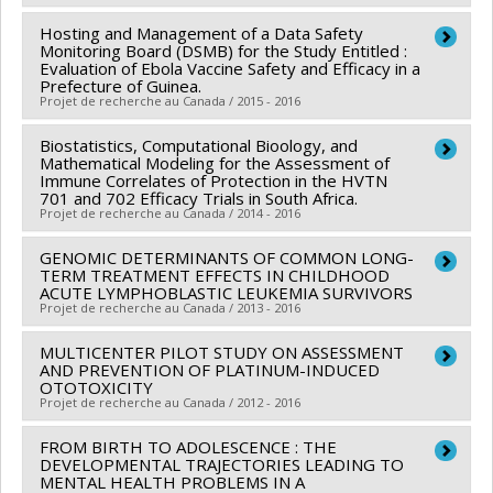
de fonctionnement : des connaissances à la pratique
Lippé
,
Gregor Andelfinger
,
Philippe Robaey
,
Caroline
Hosting and Management of a Data Safety
Chercheur principal :
Francine M. Ducharme
Laverdière
,
Nathalie Alos
,
Daniel Curnier
,
Benoît
Monitoring Board (DSMB) for the Study Entitled :
Co-chercheurs :
Geneviève Mailhot
,
Sze Man Tse
,
Mâsse
Evaluation of Ebola Vaccine Safety and Efficacy in a
,
Alan C Evans
,
Jean-Marc Lina
,
Chantal Seguin
,
Prefecture of Guinea.
Nathalie Alos
,
Benoît Mâsse
,
Elisabeth Rousseau
,
Frank Rauch
,
Guillaume Bourque
,
Matthias Friedrich
Projet de recherche au Canada / 2015 - 2016
John H White
,
Reza Alizadehfar
,
Chantal Lemire
,
Sources de financement :
Pediatric Oncology Group of
Padmaja Subbarao
Biostatistics, Computational Bioology, and
,
Dhenuka Kannan Radhakrishnan
,
Chercheur principal :
Benoît Mâsse
Ontario
Mathematical Modeling for the Assessment of
Connie Yang
Sources de financement :
CRDI/Centre de recherches
Programmes de subvention :
Immune Correlates of Protection in the HVTN
701 and 702 Efficacy Trials in South Africa.
Sources de financement :
IRSC/Instituts de recherche
pour le développement international
Projet de recherche au Canada / 2014 - 2016
en santé du Canada
Programmes de subvention :
Programmes de subvention :
PVXX5647-(MOP)
GENOMIC DETERMINANTS OF COMMON LONG-
Co-chercheurs :
Benoît Mâsse
TERM TREATMENT EFFECTS IN CHILDHOOD
Subvention de fonctionnement incluant les
Sources de financement :
Gates Fondation
ACUTE LYMPHOBLASTIC LEUKEMIA SURVIVORS
subventions de fonctionnement programmatiques
Projet de recherche au Canada / 2013 - 2016
Programmes de subvention :
(général)
MULTICENTER PILOT STUDY ON ASSESSMENT
Chercheur principal :
Daniel Sinnett
AND PREVENTION OF PLATINUM-INDUCED
Co-chercheurs :
Emile Lévy
,
Maja Krajinovic
,
Sarah
OTOTOXICITY
Projet de recherche au Canada / 2012 - 2016
Lippé
,
Gregor Andelfinger
,
Philippe Robaey
,
Caroline
Laverdière
,
Nathalie Alos
,
Daniel Curnier
,
Benoît
FROM BIRTH TO ADOLESCENCE : THE
Chercheur principal :
Sam J. Daniel
Mâsse
DEVELOPMENTAL TRAJECTORIES LEADING TO
,
Alan C Evans
,
Jean-Marc Lina
,
Chantal Seguin
,
Co-chercheurs :
Serge Sultan
,
Anne-sophie Carret
,
MENTAL HEALTH PROBLEMS IN A
Guillaume Bourque
,
Matthias Friedrich
,
Frank Rauch