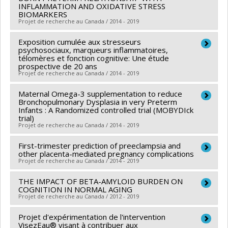
Co-chercheurs :
Didier Jutras-Aswad
,
Janusz
Programmes de subvention :
INFLAMMATION AND OXIDATIVE STRESS
PVXXXXXX-(PJT)
en radiologie
BIOMARKERS
Kaczorowski
,
Suzanne Brissette
,
Benoît Mâsse
,
Joël
Subvention Projet
Projet de recherche au Canada / 2014 - 2019
Tremblay
,
Michel Perreault
Sources de financement :
Exposition cumulée aux stresseurs
IRSC/Instituts de recherche
Chercheur principal :
Anne Monique Nuyt
psychosociaux, marqueurs inflammatoires,
en santé du Canada
Co-chercheurs :
Emile Lévy
,
Jean-Claude Lavoie
,
Thuy
télomères et fonction cognitive: Une étude
prospective de 20 ans
Programmes de subvention :
PVXXXXXX-(ICRAS)
Mai Luu
,
Mélanie Henderson
,
Anne-Laure Lapeyraque
Projet de recherche au Canada / 2014 - 2019
Initiative canadienne sur l'abus de substances
,
Jean-Luc Bigras
,
Nathalie Alos
,
Benoît Mâsse
Sources de financement :
Maternal Omega-3 supplementation to reduce
IRSC/Instituts de recherche
Chercheur principal :
Chantal Brisson
,
Clermont Dionne
Bronchopulmonary Dysplasia in very Preterm
en santé du Canada
,
Élizabeth Maunsell
,
Alain Milot
,
Michel Vézina
,
Yves
Infants : A Randomized controlled trial (MOBYDIck
trial)
Programmes de subvention :
PVXX5647-(MOP)
Giguère
,
Danielle Laurin
,
Caroline Diorio
Projet de recherche au Canada / 2014 - 2019
Subvention de fonctionnement incluant les
Co-chercheurs :
Benoît Mâsse
subventions de fonctionnement programmatiques
Sources de financement :
First-trimester prediction of preeclampsia and
IRSC/Instituts de recherche
Chercheur principal :
Pierre Julien
,
Bruno Piedboeuf
,
other placenta-mediated pregnancy complications
(général)
en santé du Canada
Isabelle Marc-Series
,
Michel Lucas
,
William Fraser
Projet de recherche au Canada / 2014 - 2019
Programmes de subvention :
PV125458-Subvention
Co-chercheurs :
Jean-Claude Lavoie
,
Anne Monique
THE IMPACT OF BETA-AMYLOID BURDEN ON
Chercheur principal :
Emmanuel Bujold
de fonctionnement : des connaissances à la pratique
Nuyt
,
Benoît Mâsse
COGNITION IN NORMAL AGING
Co-chercheurs :
François Audibert
,
Benoît Mâsse
Sources de financement :
Projet de recherche au Canada / 2012 - 2019
IRSC/Instituts de recherche
Sources de financement :
IRSC/Instituts de recherche
en santé du Canada
Projet d'expérimentation de l'intervention
Chercheur principal :
Sven Joubert
en santé du Canada
Programmes de subvention :
PV125458-Subvention
VisezEau® visant à contribuer aux