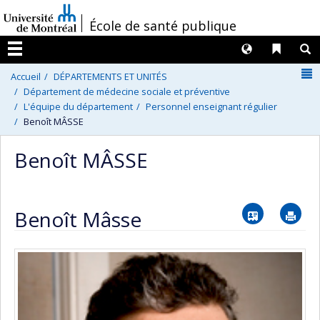
Passer
/
École de santé publique
au
contenu
Langues
Liens 
R
Menu
N
Accueil
DÉPARTEMENTS ET UNITÉS
Département de médecine sociale et préventive
L'équipe du département
Personnel enseignant régulier
Benoît MÂSSE
Benoît MÂSSE
Vcard
Im
Benoît Mâsse