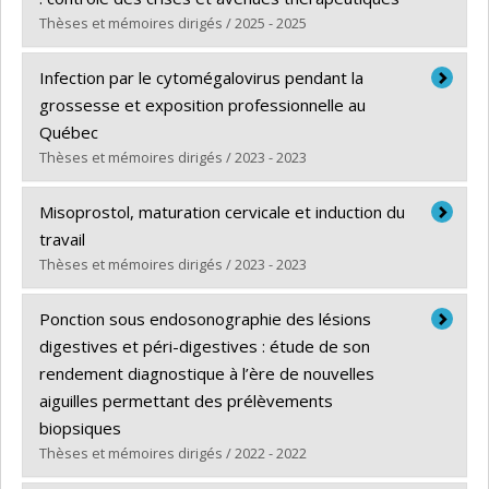
Lien vers le document dans Papyrus
Thèses et mémoires dirigés / 2025 - 2025
Diplômé(e) :
Brunette-Clément, Tristan
Infection par le cytomégalovirus pendant la
Cycle :
Maîtrise
grossesse et exposition professionnelle au
Diplôme obtenu :
M. Sc.
Québec
Lien vers le document dans Papyrus
Thèses et mémoires dirigés / 2023 - 2023
Diplômé(e) :
Balegamire, Safari Joseph
Misoprostol, maturation cervicale et induction du
Cycle :
Doctorat
travail
Diplôme obtenu :
Ph. D.
Thèses et mémoires dirigés / 2023 - 2023
Lien vers le document dans Papyrus
Diplômé(e) :
Jean-Baptiste, Elisa
Ponction sous endosonographie des lésions
Cycle :
Doctorat
digestives et péri-digestives : étude de son
Diplôme obtenu :
Ph. D.
rendement diagnostique à l’ère de nouvelles
Lien vers le document dans Papyrus
aiguilles permettant des prélèvements
biopsiques
Thèses et mémoires dirigés / 2022 - 2022