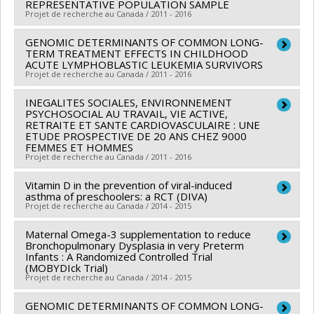
REPRESENTATIVE POPULATION SAMPLE
Benoît Mâsse
Projet de recherche au Canada / 2011 - 2016
Sources de financement :
The C17 Research Network:
Sources de financement :
IRSC/Instituts de recherche
Children's Cancer & Blood Disorders
en santé du Canada
GENOMIC DETERMINANTS OF COMMON LONG-
Chercheur principal :
Sylvana Côté
Programmes de subvention :
TERM TREATMENT EFFECTS IN CHILDHOOD
Programmes de subvention :
Co-chercheurs :
Louise Potvin
,
Richard Ernest
ACUTE LYMPHOBLASTIC LEUKEMIA SURVIVORS
Projet de recherche au Canada / 2011 - 2016
Tremblay
,
René Carbonneau
,
Frank Vitaro
,
Jean
Séguin
,
Benoît Mâsse
,
Gustavo Turecki
,
Tomas Paus
INEGALITES SOCIALES, ENVIRONNEMENT
Chercheur principal :
Daniel Sinnett
,
PSYCHOSOCIAL AU TRAVAIL, VIE ACTIVE,
Rose Marie Mara Brendgen
,
Michel Boivin
Co-chercheurs :
Emile Lévy
,
Maja Krajinovic
,
Sarah
RETRAITE ET SANTE CARDIOVASCULAIRE : UNE
Sources de financement :
IRSC/Instituts de recherche
ETUDE PROSPECTIVE DE 20 ANS CHEZ 9000
Lippé
,
Gregor Andelfinger
,
Philippe Robaey
,
Caroline
FEMMES ET HOMMES
en santé du Canada
Laverdière
,
Nathalie Alos
,
Daniel Curnier
,
Benoît
Projet de recherche au Canada / 2011 - 2016
Programmes de subvention :
PVXX5647-(MOP)
Mâsse
,
Alan C Evans
,
Jean-Marc Lina
,
Chantal Seguin
,
Subvention de fonctionnement incluant les
Vitamin D in the prevention of viral-induced
Chercheur principal :
Chantal Brisson
Frank Rauch
,
Guillaume Bourque
,
Matthias Friedrich
asthma of preschoolers: a RCT (DIVA)
subventions de fonctionnement programmatiques
Co-chercheurs :
Benoît Mâsse
Projet de recherche au Canada / 2014 - 2015
Sources de financement :
IRSC/Instituts de recherche
(général)
Sources de financement :
IRSC/Instituts de recherche
en santé du Canada
Maternal Omega-3 supplementation to reduce
Chercheur principal :
Francine M. Ducharme
en santé du Canada
Programmes de subvention :
PVXXXXXX-Subvention
Bronchopulmonary Dysplasia in very Preterm
Co-chercheurs :
Geneviève Mailhot
,
Sze Man Tse
,
Programmes de subvention :
Infants : A Randomized Controlled Trial
PVXXXXXX-Subvention
d'équipe
(MOBYDIck Trial)
Francoise Le Deist
,
Nathalie Alos
,
Benoît Mâsse
,
de fonctionnement IRSC-ACRCS
Projet de recherche au Canada / 2014 - 2015
Elisabeth Rousseau
,
John H White
,
Chantal Lemire
,
Padmaja Subbarao
GENOMIC DETERMINANTS OF COMMON LONG-
,
Dhenuka Kannan Radhakrishnan
,
Chercheur principal :
Isabelle Marc-Series