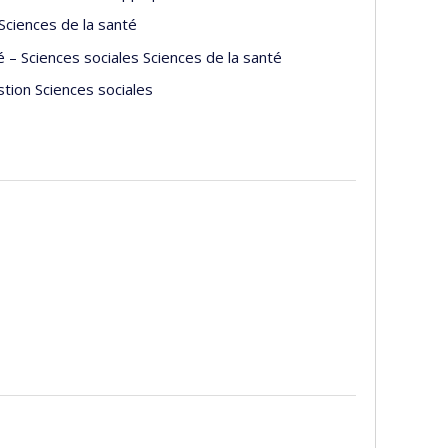
, blessures et facteurs de risque, de la perte de
Sciences de la santé
nde.
 – Sciences sociales Sciences de la santé
stion Sciences sociales