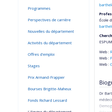
barthe
Programmes
Profes
Perspectives de carrière
École d
barthe
Nouvelles du département
Cherc
ESPUM 
Activités du département
Web :
Offres d'emploi
Web :
Web :
G
Stages
Prix Armand-Frappier
Biog
Bourses Brigitte-Maheux
Dr Bart
médecin
Fonds Richard Lessard
Demogra
L'équipe du département