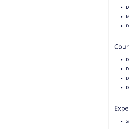
importa
D
santé e
M
D
Cour
D
D
D
D
Expe
S