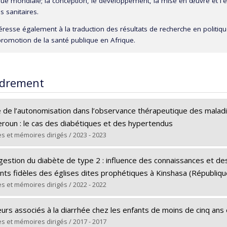
que mondiale; la conception, le développement, la mise en œuvre et l'év
s sanitaires.
ntéresse également à la traduction des résultats de recherche en politiqu
 promotion de la santé publique en Afrique.
drement
e de l’autonomisation dans l’observance thérapeutique des malad
roun : le cas des diabétiques et des hypertendus
s et mémoires dirigés / 2023 - 2023
ômé(e) :
Mogueo, Amélie
estion du diabète de type 2 : influence des connaissances et des
 :
Doctorat
ents fidèles des églises dites prophétiques à Kinshasa (Républi
ôme obtenu :
Ph. D.
s et mémoires dirigés / 2022 - 2022
 vers le document dans Papyrus
ômé(e) :
Masamba, Nadine Lulendo
urs associés à la diarrhée chez les enfants de moins de cinq ans 
 :
Maîtrise
s et mémoires dirigés / 2017 - 2017