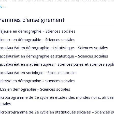
ment de démographie et des sciences de la population, cherche
de plus de 200 publications dans les meilleures revues au monde 
us…
logies de recherche scientifique, nutrition et santé publique.
rammes d’enseignement
ivités universitaires et scientifiques s’inscrivent dans une traditi
//scholar.google.com/citations?hl=fr&user=ugKb-
ajeure en démographie – Sciences sociales
J&view_op=list_works&gmla=ANZ5fUPpFj3d7uDgJMCp9D_iy-Kj
ineure en démographie – Sciences sociales
B1FSHQWKQqQe1CSYb_yuuD_pFUUGLYWGNxACRjIu6rVncxIAwGZ
accalauréat en démographie et statistique – Sciences sociales
ches interdisciplinaires et multidisciplinaires en formation et rech
ion et santé, et à la réduction des disparités et iniquités sociales
accalauréat en démographie et statistique – Sciences sociales
 1995, il est nommé membre des dizaines de Comités d’organism
accalauréat en mathématiques – Sciences pures et sciences appl
issements de recherche et d’enseignement supérieur au Québec, 
accalauréat en sociologie – Sciences sociales
uropéenne, Afrique).
aîtrise en démographie – Sciences sociales
ncier invité à l’Académie des Sciences des États-Unis depuis 1
ESS en démographie – Sciences sociales
 d’Experts de l’Académie des Sciences des États-Unis, élu (de
icroprogramme de 2e cycle en études des mondes noirs, africain
lation et Président de sa Commission sur
The Continuing Epidemio
ociales
 2014, il est Membre-Permanent du Groupe d’Experts du
Global 
icroprogramme de 2e cycle en statistiques sociales – Sciences p