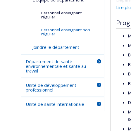
Départe
auteur 
Lire pl
Personnel enseignant
méthodo
régulier
Prog
Ses act
Personnel enseignant non
(
https:
régulier
M
0kAAAA
M
Joindre le département
ZVjB8
B
d’appro
Département de santé
populat
B
environnementale et santé au
travail
Depuis
B
d’établ
B
Unité de développement
Union E
professionnel
M
Confére
D
Unité de santé internationale
Panels
M
la Popu
s
Depuis
M