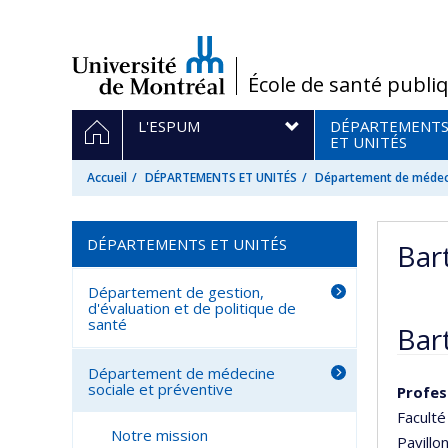
Passer
au
contenu
/
École de santé publi
Navigation
ACCUEIL
L'ESPUM
DÉPARTEMENT
principale
ET UNITÉS
Accueil
DÉPARTEMENTS ET UNITÉS
Département de médeci
DÉPARTEMENTS ET UNITÉS
Bar
Département de gestion,
d'évaluation et de politique de
santé
Bar
Département de médecine
sociale et préventive
Profes
Facult
Notre mission
Pavillo