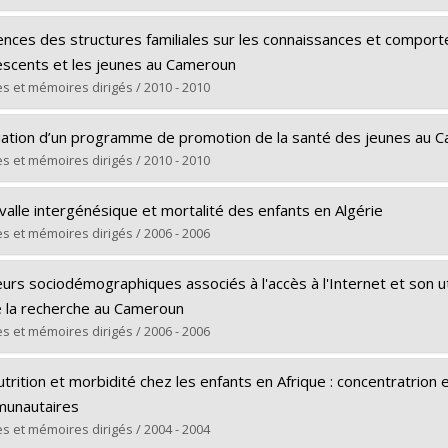
ôme obtenu :
M. Sc.
ômé(e) :
Roy, Isabelle
 vers le document dans Papyrus
uences des structures familiales sur les connaissances et compo
 :
Maîtrise
escents et les jeunes au Cameroun
ôme obtenu :
M. Sc.
s et mémoires dirigés / 2010 - 2010
 vers le document dans Papyrus
ômé(e) :
Tsala Dimbuene, Zacharie
uation d’un programme de promotion de la santé des jeunes au 
 :
Doctorat
s et mémoires dirigés / 2010 - 2010
ôme obtenu :
Ph. D.
ômé(e) :
Camara, Ansoumane Y.
 vers le document dans Papyrus
valle intergénésique et mortalité des enfants en Algérie
 :
Doctorat
s et mémoires dirigés / 2006 - 2006
ôme obtenu :
Ph. D.
ômé(e) :
Brahimi, Rabah
 vers le document dans Papyrus
urs sociodémographiques associés à l'accès à l'Internet et son ut
 :
Doctorat
e la recherche au Cameroun
ôme obtenu :
Ph. D.
s et mémoires dirigés / 2006 - 2006
 vers le document dans Papyrus
ômé(e) :
Sidze, Estelle Monique
trition et morbidité chez les enfants en Afrique : concentratrion 
 :
Maîtrise
unautaires
ôme obtenu :
M. Sc.
s et mémoires dirigés / 2004 - 2004