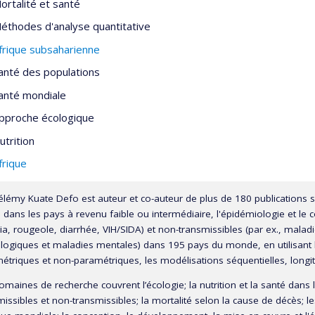
ortalité et santé
éthodes d'analyse quantitative
frique subsaharienne
anté des populations
anté mondiale
pproche écologique
utrition
frique
élémy Kuate Defo est auteur et co-auteur de plus de 180 publications sci
e dans les pays à revenu faible ou intermédiaire, l'épidémiologie et l
ia, rougeole, diarrhée, VIH/SIDA) et non-transmissibles (par ex., malad
logiques et maladies mentales) dans 195 pays du monde, en utilisant 
étriques et non-paramétriques, les modélisations séquentielles, longitu
omaines de recherche couvrent l’écologie; la nutrition et la santé dans 
issibles et non-transmissibles; la mortalité selon la cause de décès; l