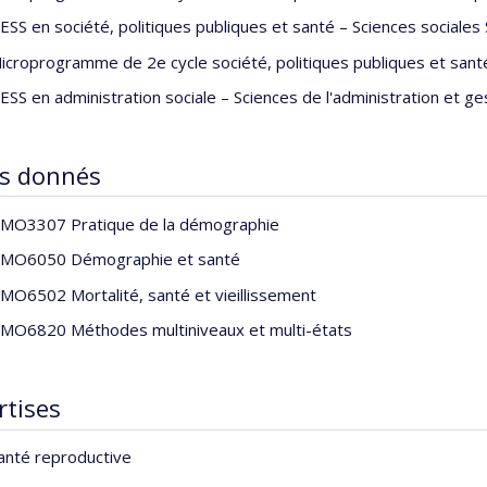
nt et complet quantifiant l'ampleur et les tendances des maladies
ESS en société, politiques publiques et santé – Sciences sociales 
t principales causes, pour tous les 204 pays et territoires du mo
icroprogramme de 2e cycle société, politiques publiques et santé
ESS en administration sociale – Sciences de l'administration et ge
s donnés
MO3307 Pratique de la démographie
MO6050 Démographie et santé
MO6502 Mortalité, santé et vieillissement
MO6820 Méthodes multiniveaux et multi-états
rtises
anté reproductive