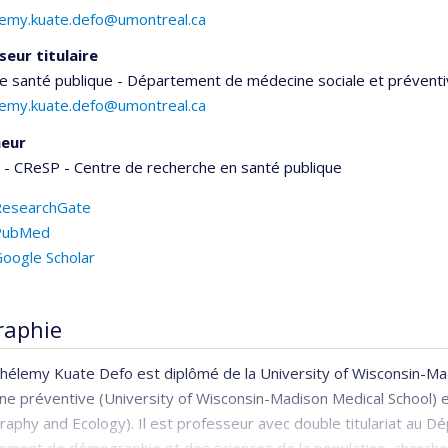
lemy.kuate.defo@umontreal.ca
seur titulaire
e santé publique - Département de médecine sociale et prévent
lemy.kuate.defo@umontreal.ca
heur
- CReSP - Centre de recherche en santé publique
ResearchGate
PubMed
oogle Scholar
raphie
hélemy Kuate Defo est diplômé de la University of Wisconsin-Mad
e préventive (University of Wisconsin-Madison Medical School) et
phy and Ecology). Il est professeur avec double titulariat au D