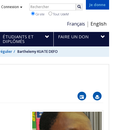
Rechercher
Je donne
Connexion
Rechercher
Ce site
Tout UdeM
Choix
Français
English
de
ÉTUDIANTS ET
FAIRE UN DON
la
DIPLÔMÉS
langue
régulier
Barthelemy KUATE DEFO
Vcard
Imprimer