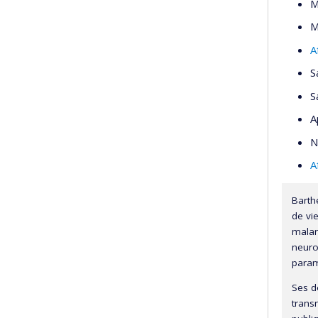
M
M
A
S
S
A
N
A
Barth
de vi
malar
neuro
param
Ses d
transm