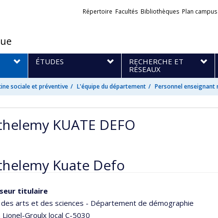
Liens
Répertoire
Facultés
Bibliothèques
Plan campus
externes
que
S
ÉTUDES
RECHERCHE ET
RÉSEAUX
ne sociale et préventive
L'équipe du département
Personnel enseignant 
thelemy KUATE DEFO
thelemy Kuate Defo
seur titulaire
é des arts et des sciences - Département de démographie
n Lionel-Groulx
local C-5030