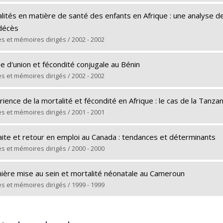
 vers le document dans Papyrus
ômé(e) :
Fotso, Jean-Christophe
lités en matière de santé des enfants en Afrique : une analyse d
 :
Doctorat
décès
ôme obtenu :
Ph. D.
s et mémoires dirigés / 2002 - 2002
 vers le document dans Papyrus
ômé(e) :
Diallo, Khassoum
e d'union et fécondité conjugale au Bénin
 :
Doctorat
s et mémoires dirigés / 2002 - 2002
ôme obtenu :
Ph. D.
ômé(e) :
Amadou Sanni, Mouftaou
 vers le document dans Papyrus
ience de la mortalité et fécondité en Afrique : le cas de la Tanzan
 :
Doctorat
s et mémoires dirigés / 2001 - 2001
ôme obtenu :
Ph. D.
ômé(e) :
Charvet, Carole
 vers le document dans Papyrus
aite et retour en emploi au Canada : tendances et déterminants
 :
Doctorat
s et mémoires dirigés / 2000 - 2000
ôme obtenu :
Ph. D.
ômé(e) :
Jobin, Sylvie
 vers le document dans Papyrus
ière mise au sein et mortalité néonatale au Cameroun
 :
Maîtrise
s et mémoires dirigés / 1999 - 1999
ôme obtenu :
M. Sc.
ômé(e) :
Sérandour, Barbara
 vers le document dans Papyrus
 :
Maîtrise