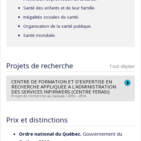
Santé des enfants et de leur famille.
Inégalités sociales de santé.
Organisation de la santé publique.
Santé mondiale.
Projets de recherche
Tout déplier
CENTRE DE FORMATION ET D'EXPERTISE EN
RECHERCHE APPLIQUEE A L'ADMINISTRATION
DES SERVICES INFIRMIERS (CENTRE FERASI)
Projet de recherche au Canada / 2010 - 2014
Chercheur principal :
Carl Ardy Dubois
Co-chercheurs :
Jean-Louis Denis
,
Christine Colin
,
Prix et distinctions
Laurette Dubé
,
Susan Elizabeth French
,
Clémence
Dallaire
Ordre national du Québec
, Gouvernement du
Sources de financement :
FCRSS/Fondation canadienne