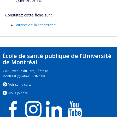
Québec, 2010.
de la recherche sur les services de santé (La)
Programmes de subvention :
PVXXXXXX-Centres de
Consultez cette fiche sur :
formation régionaux
Vitrine de la recherche
École de santé publique de l’Université
de Montréal
e
7101, avenue du Parc, 3
étage
Montréal (Québec) H3N 1X9
Voir sur la carte
Nous jo
i
ndre