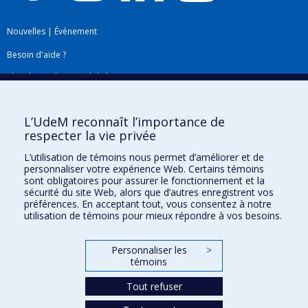
Nouvelles
|
Événement
Besoin d'aide ?
Plan du site
|
Accessibilité
Signaler une erreur
L’UdeM reconnaît l’importance de
respecter la vie privée
Boîte à outils
L’utilisation de témoins nous permet d’améliorer et de
personnaliser votre expérience Web. Certains témoins
Téléchargez les logos de l'ESPUM
sont obligatoires pour assurer le fonctionnement et la
sécurité du site Web, alors que d’autres enregistrent vos
préférences. En acceptant tout, vous consentez à notre
utilisation de témoins pour mieux répondre à vos besoins.
Personnaliser les
>
témoins
Tout refuser