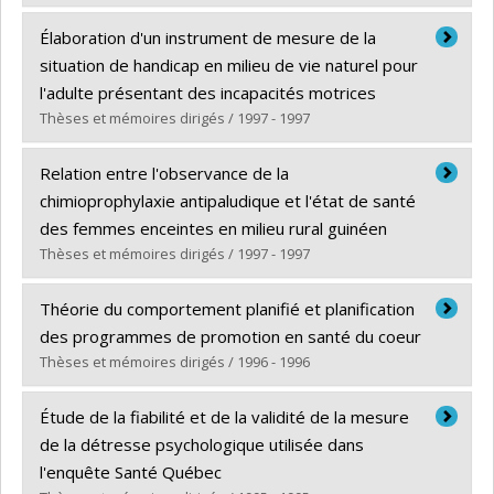
Diplômé(e) :
Schaefer, Carmen
Élaboration d'un instrument de mesure de la
Cycle :
Maîtrise
situation de handicap en milieu de vie naturel pour
Diplôme obtenu :
M. Sc.
l'adulte présentant des incapacités motrices
Lien vers le document dans Papyrus
Thèses et mémoires dirigés / 1997 - 1997
Diplômé(e) :
Rousseau, Jacqueline
Relation entre l'observance de la
Cycle :
Doctorat
chimioprophylaxie antipaludique et l'état de santé
Diplôme obtenu :
Ph. D.
des femmes enceintes en milieu rural guinéen
Lien vers le document dans Papyrus
Thèses et mémoires dirigés / 1997 - 1997
Diplômé(e) :
Diallo, Mamadou Pathé
Théorie du comportement planifié et planification
Cycle :
Maîtrise
des programmes de promotion en santé du coeur
Diplôme obtenu :
M. Sc.
Thèses et mémoires dirigés / 1996 - 1996
Lien vers le document dans Papyrus
Diplômé(e) :
Nguyen Thi, Minh Nguyet
Étude de la fiabilité et de la validité de la mesure
Cycle :
Doctorat
de la détresse psychologique utilisée dans
Diplôme obtenu :
Ph. D.
l'enquête Santé Québec