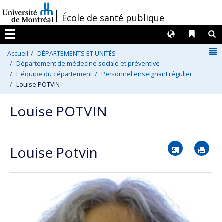
Passer
/
École de santé publique
au
contenu
Langues
Liens 
R
Menu
N
Accueil
DÉPARTEMENTS ET UNITÉS
Département de médecine sociale et préventive
L'équipe du département
Personnel enseignant régulier
Louise POTVIN
Louise POTVIN
Vcard
Im
Louise Potvin