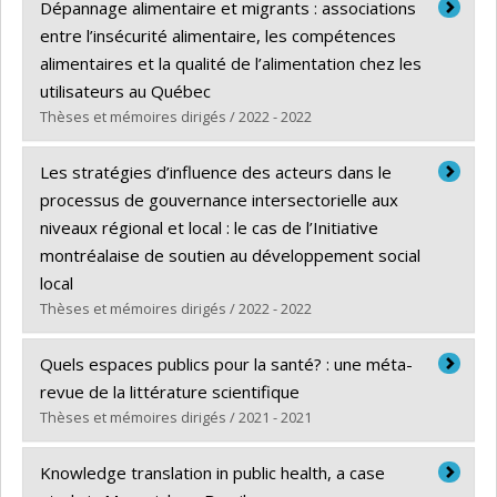
Diplômé(e) :
Perreault, Karine
Dépannage alimentaire et migrants : associations
Cycle :
Doctorat
entre l’insécurité alimentaire, les compétences
Diplôme obtenu :
Ph. D.
alimentaires et la qualité de l’alimentation chez les
Lien vers le document dans Papyrus
utilisateurs au Québec
Thèses et mémoires dirigés / 2022 - 2022
Diplômé(e) :
Bonin, Sarah
Les stratégies d’influence des acteurs dans le
Cycle :
Maîtrise
processus de gouvernance intersectorielle aux
Diplôme obtenu :
M. Sc.
niveaux régional et local : le cas de l’Initiative
Lien vers le document dans Papyrus
montréalaise de soutien au développement social
local
Thèses et mémoires dirigés / 2022 - 2022
Diplômé(e) :
Borvil, Achille Dadly
Quels espaces publics pour la santé? : une méta-
Cycle :
Doctorat
revue de la littérature scientifique
Diplôme obtenu :
Ph. D.
Thèses et mémoires dirigés / 2021 - 2021
Lien vers le document dans Papyrus
Diplômé(e) :
Braën, Caroline
Knowledge translation in public health, a case