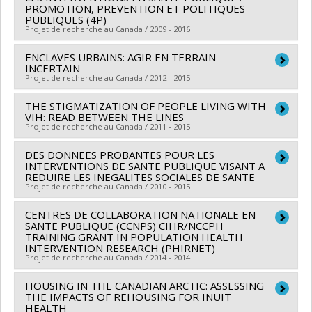
en santé du Canada
Programmes de subvention :
PROMOTION, PREVENTION ET POLITIQUES
PVXXXXXX-(ROH)
Charles James Frankish
,
Ivy Lynn Bourgeault
,
Jean-
PUBLIQUES (4P)
Programmes de subvention :
Subvention de fonctionnement: subventions
Anne Shoveller
,
Patricia Martens
,
Lois Jackson
,
James
Projet de recherche au Canada / 2009 - 2016
programmatiques pour santé et l'équité en santé
Roland Dunn
,
Melanie Rock
ENCLAVES URBAINS: AGIR EN TERRAIN
Chercheur principal :
Gilles Paradis
Sources de financement :
IRSC/Instituts de recherche
INCERTAIN
Co-chercheurs :
Louise Potvin
,
Andrée Demers
,
Lise
Projet de recherche au Canada / 2012 - 2015
en santé du Canada
Gauvin
,
Marie-France Raynault
,
Jennifer O'Loughlin
,
Programmes de subvention :
THE STIGMATIZATION OF PEOPLE LIVING WITH
Chercheur principal :
Gilles Sénécal
Chantal Caux
,
Lucie Richard
VIH: READ BETWEEN THE LINES
Co-chercheurs :
Louise Potvin
Sources de financement :
Projet de recherche au Canada / 2011 - 2015
IRSC/Instituts de recherche
Sources de financement :
CRSH/Conseil de recherches
en santé du Canada
DES DONNEES PROBANTES POUR LES
Chercheur principal :
Louise Potvin
en sciences humaines du Canada
Programmes de subvention :
INTERVENTIONS DE SANTE PUBLIQUE VISANT A
Co-chercheurs :
Liviana Calzavara
Programmes de subvention :
REDUIRE LES INEGALITES SOCIALES DE SANTE
Projet de recherche au Canada / 2010 - 2015
Sources de financement :
IRSC/Instituts de recherche
en santé du Canada
CENTRES DE COLLABORATION NATIONALE EN
Chercheur principal :
Louise Potvin
Programmes de subvention :
SANTE PUBLIQUE (CCNPS) CIHR/NCCPH
TRAINING GRANT IN POPULATION HEALTH
INTERVENTION RESEARCH (PHIRNET)
Projet de recherche au Canada / 2014 - 2014
HOUSING IN THE CANADIAN ARCTIC: ASSESSING
Chercheur principal :
Louise Potvin
THE IMPACTS OF REHOUSING FOR INUIT
Sources de financement :
Agence de santé publique du
HEALTH