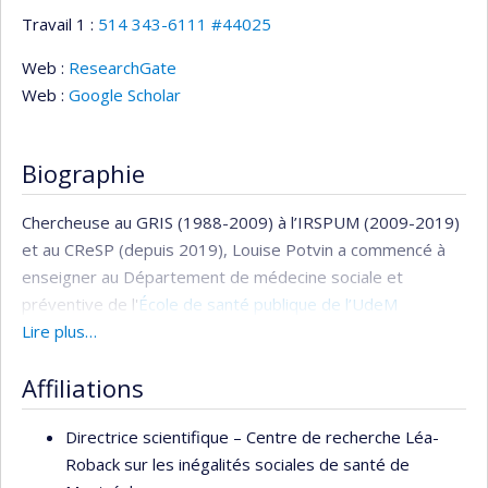
Travail 1 :
514 343-6111 #44025
Web :
ResearchGate
Web :
Google Scholar
Biographie
Chercheuse au GRIS (1988-2009) à l’IRSPUM (2009-2019)
et au CReSP (depuis 2019), Louise Potvin a commencé à
enseigner au Département de médecine sociale et
préventive de l'
École de santé publique de l’UdeM
(ESPUM)
Lire plus…
en 1988. Elle y dirige, depuis 2012, la Chaire de
recherche du Canada sur les approches communautaires et
Affiliations
les inégalités dans le domaine de la santé. De 2004 à
2016, elle a été directrice scientifique du Centre de
Directrice scientifique –
Centre de recherche Léa-
recherche Léa-Roback sur les inégalités sociales de santé
Roback sur les inégalités sociales de santé de
de Montréal, en plus d'être rédactrice scientifique de