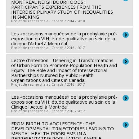
Christine Loignon
MONTREAL NEIGHBOURHOODS :
,
Mary Ellen Macdonald
,
Maryam
Co-chercheurs :
Lise Gauvin
,
Marie-France Raynault
,
PARTICIPANTS EXPERIENCES FROM THE
Sharifzadeh-Amin
,
Vivian RAMSDEN
,
Christopher
INTERDISCIPLINARY STUDY OF INEQUALITIES
Angèle Bilodeau
IN SMOKING
Fletcher
,
Aimée Brennan Dawson
Sources de financement :
IRSC/Instituts de recherche
Projet de recherche au Canada / 2014 - 2018
Sources de financement :
IRSC/Instituts de recherche
en santé du Canada
en santé du Canada
Les «occasions manquées» de la prophylaxie pré-
Chercheur principal :
Katherine Frohlich
Programmes de subvention :
PVX90256-Subvention
exposition du VIH: étude qualitative au sein de la
Programmes de subvention :
PVXXXXXX-Subventions
Co-chercheurs :
Louise Potvin
,
Yan Kestens
,
Julie
clinique l'Actuel à Montréal.
sur la synthèse des connaissances
pour réunion, planification et dissémination
Projet de recherche au Canada / 2016 - 2017
Vallée
,
Jeffrey Masuda
Sources de financement :
IRSC/Instituts de recherche
Lettre d'intention - Ushering in Transformations
Chercheur principal :
Louise Potvin
en santé du Canada
of Urban Form to Promote Population Health and
Sources de financement :
Ministère Économie et
Equity: The Role and Impact of Intersectorial
Programmes de subvention :
PVXX5647-(MOP)
Partnerships Nutured by Public Health
Innovation , MITACS Inc.
Organizations and Cities in Canada.
Subvention de fonctionnement incluant les
Programmes de subvention :
PVXXXXXX-Prog. soutien
Projet de recherche au Canada / 2016 - 2017
subventions de fonctionnement programmatiques
rech (PSR v1B): Soutien à des projets rech. (Mitacs) ,
(général)
Les «occasions manquées» de la prophylaxie pré-
Chercheur principal :
Lise Gauvin
PVXXXXXX-Stage Élévation Québec - MITACS
exposition du VIH: étude qualitative au sein de la
Co-chercheurs :
Louise Potvin
,
Marie-France Raynault
Clinique l'Actuel à Montréal.
Projet de recherche au Canada / 2016 - 2017
,
Angèle Bilodeau
,
Yan Kestens
,
Patrick Morency
,
Michèle Stanton-Jean
,
Marie-Soleil Cloutier
,
Tracie
FROM BIRTH TO ADOLESCENCE : THE
Chercheur principal :
Louise Potvin
Ann Barnett
DEVELOPMENTAL TRAJECTORIES LEADING TO
MENTAL HEALTH PROBLEMS IN A
Sources de financement :
IRSC/Instituts de recherche
REPRESENTATIVE POPULATION SAMPLE