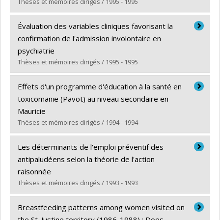
Lien vers le document dans Papyrus
Thèses et mémoires dirigés / 1995 - 1995
Diplômé(e) :
Préville, Michel
Évaluation des variables cliniques favorisant la
Cycle :
Doctorat
confirmation de l'admission involontaire en
Diplôme obtenu :
Ph. D.
psychiatrie
Lien vers le document dans Papyrus
Thèses et mémoires dirigés / 1995 - 1995
Diplômé(e) :
Moamaï, Javad
Effets d'un programme d'éducation à la santé en
Cycle :
Maîtrise
toxicomanie (Pavot) au niveau secondaire en
Diplôme obtenu :
M. Sc.
Mauricie
Lien vers le document dans Papyrus
Thèses et mémoires dirigés / 1994 - 1994
Diplômé(e) :
Ross, Christine
Les déterminants de l'emploi préventif des
Cycle :
Maîtrise
antipaludéens selon la théorie de l'action
Diplôme obtenu :
M. Sc.
raisonnée
Lien vers le document dans Papyrus
Thèses et mémoires dirigés / 1993 - 1993
Diplômé(e) :
Milord, François
Breastfeeding patterns among women visited on
Cycle :
Maîtrise
the St. Justine territory (1986-1988) : Does