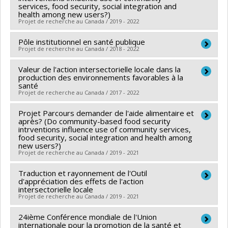
services, food security, social integration and
en santé du Canada
,
Isabelle Laurin
,
Patrick Morency
,
Rachel Engler-
health among new users?)
Programmes de subvention :
PVXXXXXX-Prix
Projet de recherche au Canada / 2019 - 2022
Stringer
,
Éric Robitaille
,
Jat Sandhu
,
Nazmi Sari
,
Michael Schwandt
Pôle institutionnel en santé publique
Chercheur principal :
Louise Potvin
Sources de financement :
IRSC/Instituts de recherche
Projet de recherche au Canada / 2018 - 2022
Co-chercheurs :
Geneviève Mercille
en santé du Canada
Sources de financement :
Fondation du Grand
Valeur de l'action intersectorielle locale dans la
Chercheur principal :
Louise Potvin
Programmes de subvention :
PVXXXXXX-Subvention
production des environnements favorables à la
Montréal
Sources de financement :
MSSS/Ministère de la Santé
santé
d'équipe
Programmes de subvention :
Projet de recherche au Canada / 2017 - 2022
et des Services sociaux
Programmes de subvention :
Projet Parcours demander de l'aide alimentaire et
Chercheur principal :
Louise Potvin
après? (Do community-based food security
Co-chercheurs :
Angèle Bilodeau
,
Denis Bourque
intrventions influence use of community services,
food security, social integration and health among
Sources de financement :
IRSC/Instituts de recherche
new users?)
en santé du Canada
Projet de recherche au Canada / 2019 - 2021
Programmes de subvention :
PVXXXXXX-(PJT)
Traduction et rayonnement de l'Outil
Chercheur principal :
Louise Potvin
Subvention Projet
d'appréciation des effets de l'action
Co-chercheurs :
Geneviève Mercille
intersectorielle locale
Projet de recherche au Canada / 2019 - 2021
Sources de financement :
Mission inclusion
Programmes de subvention :
24ième Conférence mondiale de l'Union
Chercheur principal :
Angèle Bilodeau
internationale pour la promotion de la santé et