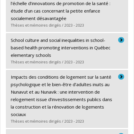
Cycle :
Doctorat
l’échelle d’innovations de promotion de la santé :
Diplôme obtenu :
Ph. D.
étude d’un cas concernant la petite enfance
Lien vers le document dans Papyrus
socialement désavantagée
Thèses et mémoires dirigés / 2023 - 2023
Diplômé(e) :
Larouche, Annie
School culture and social inequalities in school-
Cycle :
Doctorat
based health promoting interventions in Québec
Diplôme obtenu :
Ph. D.
elementary schools
Lien vers le document dans Papyrus
Thèses et mémoires dirigés / 2023 - 2023
Diplômé(e) :
Kalubi-Lukusa, Jodi Cécile
Impacts des conditions de logement sur la santé
Cycle :
Doctorat
psychologique et le bien-être d’adultes inuits au
Diplôme obtenu :
Ph. D.
Nunavut et au Nunavik : une intervention de
Lien vers le document dans Papyrus
relogement issue d’investissements publics dans
la construction et la rénovation de logements
sociaux
Thèses et mémoires dirigés / 2023 - 2023