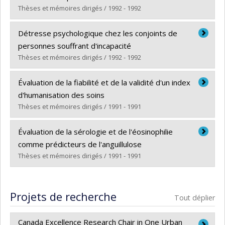
Diplôme obtenu :
M. Sc.
Thèses et mémoires dirigés / 1992 - 1992
Lien vers le document dans Papyrus
Diplômé(e) :
Goggin, Patricia
Détresse psychologique chez les conjoints de
Cycle :
Maîtrise
personnes souffrant d'incapacité
Diplôme obtenu :
M. Sc.
Thèses et mémoires dirigés / 1992 - 1992
Lien vers le document dans Papyrus
Diplômé(e) :
Camirand, Jocelyne
Évaluation de la fiabilité et de la validité d'un index
Cycle :
Maîtrise
d'humanisation des soins
Diplôme obtenu :
M. Sc.
Thèses et mémoires dirigés / 1991 - 1991
Lien vers le document dans Papyrus
Diplômé(e) :
Haddad, Slim
Évaluation de la sérologie et de l'éosinophilie
Cycle :
Maîtrise
comme prédicteurs de l'anguillulose
Diplôme obtenu :
M. Sc.
Thèses et mémoires dirigés / 1991 - 1991
Lien vers le document dans Papyrus
Diplômé(e) :
Remondin, Martine
Cycle :
Maîtrise
Projets de recherche
Tout déplier
Diplôme obtenu :
M. Sc.
Lien vers le document dans Papyrus
Canada Excellence Research Chair in One Urban