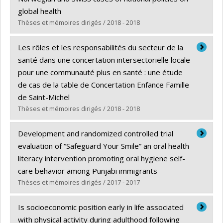
Diplôme obtenu :
M. Sc.
global health
Lien vers le document dans Papyrus
Thèses et mémoires dirigés / 2018 - 2018
Diplômé(e) :
Jones, Catherine M.
Les rôles et les responsabilités du secteur de la
Cycle :
Doctorat
santé dans une concertation intersectorielle locale
Diplôme obtenu :
Ph. D.
pour une communauté plus en santé : une étude
Lien vers le document dans Papyrus
de cas de la table de Concertation Enfance Famille
de Saint-Michel
Thèses et mémoires dirigés / 2018 - 2018
Diplômé(e) :
Demesier, Katia
Development and randomized controlled trial
Cycle :
Maîtrise
evaluation of “Safeguard Your Smile” an oral health
Diplôme obtenu :
M. Sc.
literacy intervention promoting oral hygiene self-
Lien vers le document dans Papyrus
care behavior among Punjabi immigrants
Thèses et mémoires dirigés / 2017 - 2017
Diplômé(e) :
Kaur, Navdeep
Is socioeconomic position early in life associated
Cycle :
Doctorat
with physical activity during adulthood following