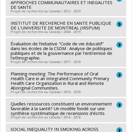
APPROCHES COMMUNAUTAIRES ET INEGALITES
Aimée Brennan Dawson
Co-chercheurs :
Louise Potvin
,
Marie-France Raynault
DE SANTE
Projet de recherche au Canada / 2012 - 2019
Sources de financement :
IRSC/Instituts de recherche
,
Yan Kestens
,
Marie-Hélène Mayrand
,
Geetanjali
en santé du Canada
Datta
,
Nazeem MUHAJARINE
INSTITUT DE RECHERCHE EN SANTE PUBLIQUE
Chercheur principal :
Louise Potvin
Programmes de subvention :
PVXX5647-(MOP)
Sources de financement :
DE L'UNIVERSITE DE MONTREAL (IRSPUM)
IRSC/Instituts de recherche
Sources de financement :
SPIIE/Secrétariat des
Projet de recherche au Canada / 2004 - 2019
Subvention de fonctionnement incluant les
en santé du Canada
programmes interorganismes à l’intention des
subventions de fonctionnement programmatiques
Programmes de subvention :
PVXXXXXX-(PJT)
Évaluation de l'initiative "Code de vie éducatif"
Chercheur principal :
Lucie Richard
,
Louise Potvin
établissements
dans les écoles de la CSDM : Analyse de politiques
(général)
Subvention Projet
Sources de financement :
FRQS/Fonds de recherche
Programmes de subvention :
publiques et de la gouvernance par l'entremise de
PVX50399-Chaires de
l'ethnographie.
du Québec - Santé (FRSQ)
recherche du Canada
Projet de recherche au Canada / 2017 - 2018
Programmes de subvention :
PVXXXXXX-Subvention
de groupe de recherche
Planning meeting: The Performance of Oral
Chercheur principal :
Louise Potvin
Health Care in an Integrated Community Primary
Co-chercheurs :
Robert Bastien
Health Care Organization in Rural and Remote
Aboriginal Communities.
Sources de financement :
MSSS/Ministère de la Santé
Projet de recherche au Canada / 2016 - 2018
et des Services sociaux
Programmes de subvention :
Quelles ressources constituent un environnement
Chercheur principal :
Elham Emami
favorable à la santé? Un modèle fondé sur une
Co-chercheurs :
Louise Potvin
,
Marie-Pierre Bousquet
synthèse systématique de recensions d'écrits
Projet de recherche au Canada / 2016 - 2018
,
Félix Girard
,
Christopher Bedos
,
Anne Adina
Andermann
,
Susan Kathleen Law
,
Yves Couturier
,
SOCIAL INEQUALITY IN SMOKING ACROSS
Chercheur principal :
Louise Potvin