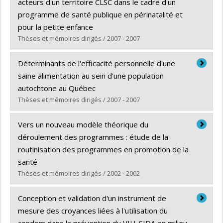
Cycle :
Doctorat
acteurs d'un territoire CLSC dans le cadre d'un
Diplôme obtenu :
Ph. D.
programme de santé publique en périnatalité et
Lien vers le document dans Papyrus
pour la petite enfance
Thèses et mémoires dirigés / 2007 - 2007
Diplômé(e) :
Mendell, Anika
Déterminants de l'efficacité personnelle d'une
Cycle :
Maîtrise
saine alimentation au sein d'une population
Diplôme obtenu :
M. Sc.
autochtone au Québec
Lien vers le document dans Papyrus
Thèses et mémoires dirigés / 2007 - 2007
Diplômé(e) :
Mercille, Geneviève
Vers un nouveau modèle théorique du
Cycle :
Maîtrise
déroulement des programmes : étude de la
Diplôme obtenu :
M. Sc.
routinisation des programmes en promotion de la
Lien vers le document dans Papyrus
santé
Thèses et mémoires dirigés / 2002 - 2002
Diplômé(e) :
Pluye, Pierre
Conception et validation d'un instrument de
Cycle :
Doctorat
mesure des croyances liées à l'utilisation du
Diplôme obtenu :
Ph. D.
condom dans la prévention du VIH-SIDA en milieu