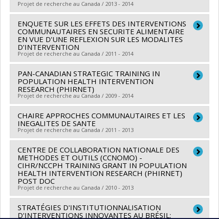
Projet de recherche au Canada / 2013 - 2014
Canada
Programmes de subvention :
ENQUETE SUR LES EFFETS DES INTERVENTIONS
Chercheur principal :
Mylene Riva
COMMUNAUTAIRES EN SECURITE ALIMENTAIRE
Co-chercheurs :
Louise Potvin
EN VUE D'UNE REFLEXION SUR LES MODALITES
D'INTERVENTION
Sources de financement :
IRSC/Instituts de recherche
Projet de recherche au Canada / 2011 - 2014
en santé du Canada
Programmes de subvention :
PAN-CANADIAN STRATEGIC TRAINING IN
Chercheur principal :
Louise Potvin
POPULATION HEALTH INTERVENTION
Co-chercheurs :
Sherri Lynn Bisset
,
Gilles Sénécal
,
RESEARCH (PHIRNET)
Projet de recherche au Canada / 2009 - 2014
Angele Bilodeau
Sources de financement :
IRSC/Instituts de recherche
CHAIRE APPROCHES COMMUNAUTAIRES ET LES
Chercheur principal :
Louise Potvin
en santé du Canada
INEGALITES DE SANTE
Projet de recherche au Canada / 2011 - 2013
Programmes de subvention :
PVXXXXXX-(GIR)
Initiative de recherche interventionnelle en santé des
CENTRE DE COLLABORATION NATIONALE DES
Chercheur principal :
Louise Potvin
METHODES ET OUTILS (CCNOMO) -
populations
Sources de financement :
Montréal/Agence de la santé
CIHR/NCCPH TRAINING GRANT IN POPULATION
HEALTH INTERVENTION RESEARCH (PHIRNET)
et des services sociaux de Montréal
POST DOC
Programmes de subvention :
Projet de recherche au Canada / 2010 - 2013
STRATÉGIES D'INSTITUTIONNALISATION
Chercheur principal :
Louise Potvin
D'INTERVENTIONS INNOVANTES AU BRÉSIL: