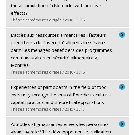
Diplôme obtenu :
Ph. D.
the accumulation of risk model with additive
Lien vers le document dans Papyrus
effects?
Thèses et mémoires dirigés / 2016 - 2016
Diplômé(e) :
Juneau, Carl-Etienne
L’accès aux ressources alimentaires : facteurs
Cycle :
Doctorat
prédicteurs de l’insécurité alimentaire sévère
Diplôme obtenu :
Ph. D.
parmi les ménages bénéficiers des programmes
Lien vers le document dans Papyrus
communautaires en sécurité alimentaire à
Montréal
Thèses et mémoires dirigés / 2016 - 2016
Diplômé(e) :
Pérez Isaza, Elsury Johanna
Experiences of participants in the field of food
Cycle :
Maîtrise
insecurity through the lens of Bourdieu's cultural
Diplôme obtenu :
M. Sc.
capital : practical and theoretical explorations
Lien vers le document dans Papyrus
Thèses et mémoires dirigés / 2015 - 2015
Diplômé(e) :
Gough, Margot
Attitudes stigmatisantes envers les personnes
Cycle :
Maîtrise
vivant avec le VIH : développement et validation