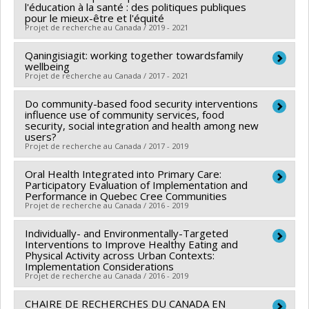
Co-chercheurs :
Louise Potvin
l'éducation à la santé : des politiques publiques
pour le mieux-être et l'équité
Sources de financement :
CRSH/Conseil de recherches
Projet de recherche au Canada / 2019 - 2021
en sciences humaines du Canada
Programmes de subvention :
Qaningisiagit: working together towardsfamily
PV152160-Subvention
Chercheur principal :
Louise Potvin
wellbeing
Connexion
Sources de financement :
FRQS/Fonds de recherche
Projet de recherche au Canada / 2017 - 2021
du Québec - Santé (FRSQ)
Do community-based food security interventions
Chercheur principal :
Sarah Fraser
Programmes de subvention :
PVXXXXXX-Projets
influence use of community services, food
Co-chercheurs :
Louise Potvin
,
Laurence Kirmayer
,
spéciaux - Conférences - Congrès - Colloques
security, social integration and health among new
users?
Mélanie Vachon
,
Lucie Nadeau
(financement partagé entre les fonds de recherche du
Projet de recherche au Canada / 2017 - 2019
Sources de financement :
IRSC/Instituts de recherche
Québec)
en santé du Canada
Oral Health Integrated into Primary Care:
Chercheur principal :
Louise Potvin
Participatory Evaluation of Implementation and
Programmes de subvention :
PVXXXXXX-Subvention
Co-chercheurs :
Jennifer O'Loughlin
,
Geneviève
Performance in Quebec Cree Communities
Projet de recherche au Canada / 2016 - 2019
catalyseur
Mercille
,
Mylene Riva
Sources de financement :
IRSC/Instituts de recherche
Individually- and Environmentally-Targeted
Chercheur principal :
Elham Emami
en santé du Canada
Interventions to Improve Healthy Eating and
Co-chercheurs :
Louise Potvin
,
Marie-Pierre Bousquet
Physical Activity across Urban Contexts:
Programmes de subvention :
PVXXXXXX-(PJT)
Implementation Considerations
,
Félix Girard
,
Christopher Bedos
,
Susan Kathleen
Projet de recherche au Canada / 2016 - 2019
Subvention Projet
Law
,
Yves Couturier
,
Christine Loignon
,
Mary Ellen
Macdonald
CHAIRE DE RECHERCHES DU CANADA EN
,
Vivian RAMSDEN
,
Christopher Fletcher
,
Chercheur principal :
Lise Gauvin