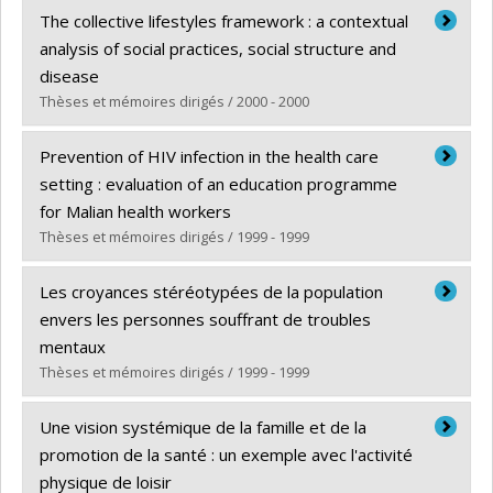
Diplômé(e) :
Deschesnes, Marthe
The collective lifestyles framework : a contextual
Cycle :
Doctorat
analysis of social practices, social structure and
Diplôme obtenu :
Ph. D.
disease
Lien vers le document dans Papyrus
Thèses et mémoires dirigés / 2000 - 2000
Diplômé(e) :
Frohlich, Katherine L.
Prevention of HIV infection in the health care
Cycle :
Doctorat
setting : evaluation of an education programme
Diplôme obtenu :
Ph. D.
for Malian health workers
Lien vers le document dans Papyrus
Thèses et mémoires dirigés / 1999 - 1999
Diplômé(e) :
Dumais, Suzanne
Les croyances stéréotypées de la population
Cycle :
Maîtrise
envers les personnes souffrant de troubles
Diplôme obtenu :
M. Sc.
mentaux
Lien vers le document dans Papyrus
Thèses et mémoires dirigés / 1999 - 1999
Diplômé(e) :
Lemoine, Odette
Une vision systémique de la famille et de la
Cycle :
Maîtrise
promotion de la santé : un exemple avec l'activité
Diplôme obtenu :
M. Sc.
physique de loisir