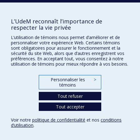
Sources de financement :
Agence de santé publique du
RETOUR & VALIDATION D'OUTIL
Projet de recherche au Canada / 2011 - 2011
Canada
Programmes de subvention :
ENQUETE SUR LES EFFETS DES INTERVENTIONS
L’UdeM reconnaît l’importance de
COMMUNAUTAIRES EN SECURITE ALIMENTAIRE
respecter la vie privée
EN VUE D'UNE REFLEXION SUR LES MODALITES
D'INTERVENTION
L’utilisation de témoins nous permet d’améliorer et de
Projet de recherche au Canada / 2010 - 2011
personnaliser votre expérience Web. Certains témoins
sont obligatoires pour assurer le fonctionnement et la
PORTRAIT ET MODELISATION DE LA PRISE DE
Chercheur principal :
Louise Potvin
sécurité du site Web, alors que d’autres enregistrent vos
RISQUE LIEE AU VIH ET AUX ITS CHEZ LES
préférences. En acceptant tout, vous consentez à notre
JEUNES QUEBECOIS D'ORIGINNE HAITIENNE
utilisation de témoins pour mieux répondre à vos besoins.
Projet de recherche au Canada / 2008 - 2011
STRATEGIES D'INSTITUTIONNALISATION
Chercheur principal :
Louise Potvin
Personnaliser les
>
D'INTERVENTIONS INNOVANTES DE
témoins
REDUCTION DES INEGALITES DE SANTE AU
BRESIL
Tout refuser
Projet de recherche au Canada / 2009 - 2010
Tout accepter
La contribution des infirmières à la qualité des
Chercheur principal :
Louise Potvin
soins dans l'espace francophone
Voir notre
politique de confidentialité
et nos
conditions
Projet de recherche à l’international / 2008 - 2009
d’utilisation
.
PAN-CANADIAN STRATEGIC TRAINING IN
Chercheur principal :
Danielle D'Amour
,
Jean-Louis
POPULATION HEALTH INTERVENTION