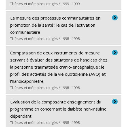
Lien vers le document dans Papyrus
Thèses et mémoires dirigés / 1999 - 1999
Diplômé(e) :
Soubhi, Hassan
La mesure des processus communautaires en
Cycle :
Doctorat
promotion de la santé : le cas de l'activation
Diplôme obtenu :
Ph. D.
communautaire
Lien vers le document dans Papyrus
Thèses et mémoires dirigés / 1998 - 1998
Diplômé(e) :
Jean-Baptiste, Dieudonné
Comparaison de deux instruments de mesure
Cycle :
Maîtrise
servant à évaluer des situations de handicap chez
Diplôme obtenu :
M. Sc.
la personne traumatisée cranio-encéphalique : le
Lien vers le document dans Papyrus
profil des activités de la vie quotidienne (AVQ) et
l'handicapomètre
Thèses et mémoires dirigés / 1998 - 1998
Diplômé(e) :
Kashindi, Gabriel
Évaluation de la composante enseignement du
Cycle :
Maîtrise
programme cri concernant le diabète non-insulino
Diplôme obtenu :
M. Sc.
dépendant
Lien vers le document dans Papyrus
Thèses et mémoires dirigés / 1998 - 1998