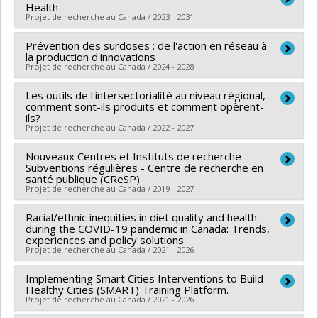
Health
Projet de recherche au Canada / 2023 - 2031
Prévention des surdoses : de l'action en réseau à
Chercheur principal :
Evelyne de Leeuw
la production d'innovations
Co-chercheurs :
Louise Potvin
,
Michèle Bouchard
,
Projet de recherche au Canada / 2024 - 2028
Katherine Frohlich
,
Yan Kestens
,
Juan Torres
,
Les outils de l'intersectorialité au niveau régional,
Chercheur principal :
André-Anne Parent
Sébastien Lord
,
Cécile Aenishaenslin
,
Evelyne Brie
,
comment sont-ils produits et comment opèrent-
Co-chercheurs :
Louise Potvin
,
Angèle Bilodeau
,
Martin Trépanier
ils?
Projet de recherche au Canada / 2022 - 2027
Rodney Knight
,
Stéphane Grenier
,
Sebastien Savard
,
Sources de financement :
SPIIE/Secrétariat des
Michel Perreault
,
Maxime Blanchette
,
Lara Maillet
,
programmes interorganismes à l’intention des
Nouveaux Centres et Instituts de recherche -
Chercheur principal :
Louise Potvin
Guillaume Tremblay
Subventions régulières - Centre de recherche en
,
Shelley-Rose Hyppolite
établissements
Co-chercheurs :
Angèle Bilodeau
,
André-Anne Parent
,
santé publique (CReSP)
Sources de financement :
CRSH/Conseil de recherches
Programmes de subvention :
PVXXXXXX-Chaire
Projet de recherche au Canada / 2019 - 2027
Denis Bourque
,
Caroline Adam
en sciences humaines du Canada
d'excellence en recherche du Canada
Sources de financement :
CRSH/Conseil de recherches
Racial/ethnic inequities in diet quality and health
Chercheur principal :
Louise Potvin
Programmes de subvention :
PVX99097-Subvention
en sciences humaines du Canada
during the COVID-19 pandemic in Canada: Trends,
Co-chercheurs :
Alain Marchand
,
Hélène Carabin
de développement de partenariat
experiences and policy solutions
Programmes de subvention :
PVXXXXXX-Subvention
Projet de recherche au Canada / 2021 - 2026
Sources de financement :
FRQS/Fonds de recherche
Savoir
du Québec - Santé (FRSQ)
Implementing Smart Cities Interventions to Build
Chercheur principal :
Rosanne Blanchet
Programmes de subvention :
Healthy Cities (SMART) Training Platform.
PVXXXXXX-Subvention
Co-chercheurs :
Louise Potvin
,
Benoît Lamarche
,
Projet de recherche au Canada / 2021 - 2026
de centres de recherche
David Hammond
,
Lana Vanderlee
,
Dana Olstad
,