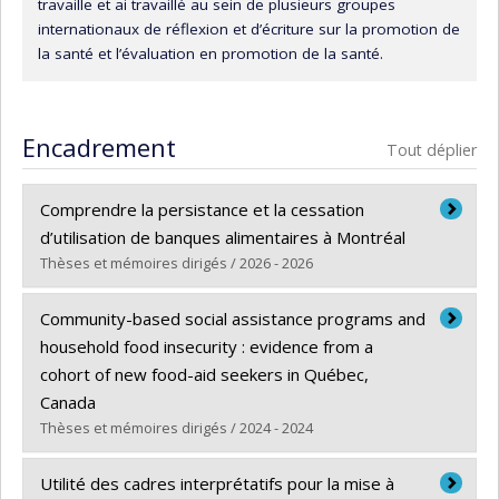
travaille et ai travaillé au sein de plusieurs groupes
internationaux de réflexion et d’écriture sur la promotion de
la santé et l’évaluation en promotion de la santé.
Encadrement
Tout déplier
Comprendre la persistance et la cessation
d’utilisation de banques alimentaires à Montréal
Thèses et mémoires dirigés / 2026 - 2026
Diplômé(e) :
Lesage, Annika
Community-based social assistance programs and
Cycle :
Maîtrise
household food insecurity : evidence from a
Diplôme obtenu :
M. Sc.
cohort of new food-aid seekers in Québec,
Lien vers le document dans Papyrus
Canada
Thèses et mémoires dirigés / 2024 - 2024
Diplômé(e) :
Pérez Isaza, Elsury Johanna
Utilité des cadres interprétatifs pour la mise à