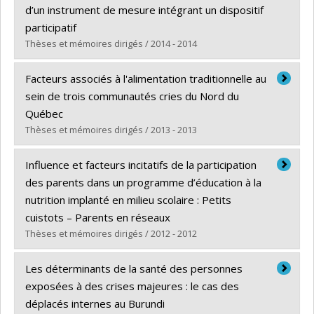
Diplôme obtenu :
M. Sc.
d’un instrument de mesure intégrant un dispositif
Lien vers le document dans Papyrus
participatif
Thèses et mémoires dirigés / 2014 - 2014
Diplômé(e) :
Beaulieu, Marianne
Facteurs associés à l'alimentation traditionnelle au
Cycle :
Doctorat
sein de trois communautés cries du Nord du
Diplôme obtenu :
Ph. D.
Québec
Lien vers le document dans Papyrus
Thèses et mémoires dirigés / 2013 - 2013
Diplômé(e) :
Laberge Gaudin, Véronique
Influence et facteurs incitatifs de la participation
Cycle :
Maîtrise
des parents dans un programme d’éducation à la
Diplôme obtenu :
M. Sc.
nutrition implanté en milieu scolaire : Petits
Lien vers le document dans Papyrus
cuistots – Parents en réseaux
Thèses et mémoires dirigés / 2012 - 2012
Diplômé(e) :
Diallo, Fatoumata Binta
Les déterminants de la santé des personnes
Cycle :
Doctorat
exposées à des crises majeures : le cas des
Diplôme obtenu :
Ph. D.
déplacés internes au Burundi