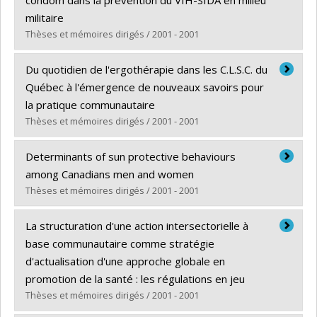
Lien vers le document dans Papyrus
militaire
Thèses et mémoires dirigés / 2001 - 2001
Diplômé(e) :
Rbaï, Mohammed
Du quotidien de l'ergothérapie dans les C.L.S.C. du
Cycle :
Maîtrise
Québec à l'émergence de nouveaux savoirs pour
Diplôme obtenu :
M. Sc.
la pratique communautaire
Lien vers le document dans Papyrus
Thèses et mémoires dirigés / 2001 - 2001
Diplômé(e) :
Hébert, Michèle
Determinants of sun protective behaviours
Cycle :
Doctorat
among Canadians men and women
Diplôme obtenu :
Ph. D.
Thèses et mémoires dirigés / 2001 - 2001
Lien vers le document dans Papyrus
Diplômé(e) :
Chauvette, Amelia
La structuration d'une action intersectorielle à
Cycle :
Maîtrise
base communautaire comme stratégie
Diplôme obtenu :
M. Sc.
d'actualisation d'une approche globale en
Lien vers le document dans Papyrus
promotion de la santé : les régulations en jeu
Thèses et mémoires dirigés / 2001 - 2001