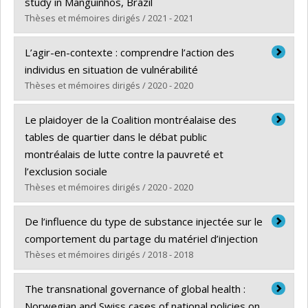
Cycle :
Maîtrise
study in Manguinhos, Brazil
Diplôme obtenu :
M. Sc.
Thèses et mémoires dirigés / 2021 - 2021
Lien vers le document dans Papyrus
Diplômé(e) :
da Silva Miranda, Érica
L’agir-en-contexte : comprendre l’action des
Cycle :
Doctorat
individus en situation de vulnérabilité
Diplôme obtenu :
Ph. D.
Thèses et mémoires dirigés / 2020 - 2020
Lien vers le document dans Papyrus
Diplômé(e) :
Adam, Caroline
Le plaidoyer de la Coalition montréalaise des
Cycle :
Doctorat
tables de quartier dans le débat public
Diplôme obtenu :
Ph. D.
montréalais de lutte contre la pauvreté et
Lien vers le document dans Papyrus
l’exclusion sociale
Thèses et mémoires dirigés / 2020 - 2020
Diplômé(e) :
Pillet, Amandine
De l’influence du type de substance injectée sur le
Cycle :
Maîtrise
comportement du partage du matériel d’injection
Diplôme obtenu :
M. Sc.
Thèses et mémoires dirigés / 2018 - 2018
Lien vers le document dans Papyrus
Diplômé(e) :
Caron, Jean-Bruno
The transnational governance of global health :
Cycle :
Maîtrise
Norwegian and Swiss cases of national policies on