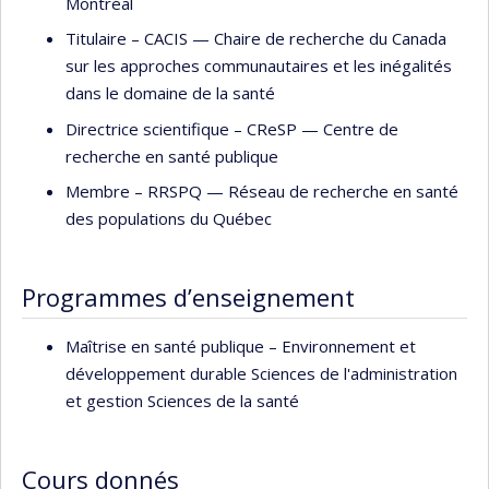
Montréal
la
Revue canadienne de santé publique,
de l'Association
canadienne de santé publique de 2013 à 2023. Elle est
Titulaire –
CACIS — Chaire de recherche du Canada
directrice scientifique fondatrice du CReSP depuis 2019.
sur les approches communautaires et les inégalités
dans le domaine de la santé
Reconnue internationalement pour son expertise sur
Directrice scientifique –
CReSP — Centre de
l'évaluation de programmes en santé communautaire,
recherche en santé publique
Louise Potvin mène des travaux qui visent à éclairer la
prise de décision et les interventions en santé publique
Membre –
RRSPQ — Réseau de recherche en santé
dans le but de réduire les inégalités de santé. Son action a
des populations du Québec
contribué à changer les pratiques de recherche au Canada
et dans le monde, notamment ses nombreuses
Programmes d’enseignement
collaborations avec l’Europe et le Brésil. Elle est la
récipiendaire du prix ACFAS Pierre-Dansereau 2017, du
Maîtrise en santé publique – Environnement et
Prix Chercheur pionnier 2021 de l’Institut de santé
développement durable Sciences de l'administration
publique et des populations (ISSP) des Instituts de
et gestion Sciences de la santé
recherche en santé du Canada (IRSC) et de la Médaille R.D.
Defries 2021 de l’Association canadienne de santé
publique
Cours donnés