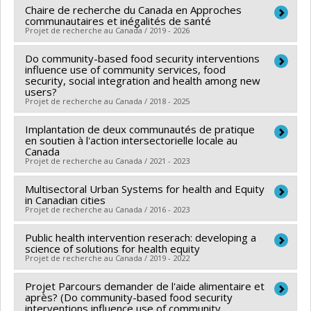
Chaire de recherche du Canada en Approches
Chercheur principal :
David Ma
Tanvir Chowdhury
,
Kim Raine
communautaires et inégalités de santé
Co-chercheurs :
Louise Potvin
,
Jian-Yun Nie
Sources de financement :
Projet de recherche au Canada / 2019 - 2026
IRSC/Instituts de recherche
Sources de financement :
IRSC/Instituts de recherche
en santé du Canada
Do community-based food security interventions
Chercheur principal :
Louise Potvin
en santé du Canada
Programmes de subvention :
PVXXXXXX-Subvention
influence use of community services, food
Sources de financement :
SPIIE/Secrétariat des
Programmes de subvention :
security, social integration and health among new
PVXXXXXX-Subvention
de fonctionnement (COVID-19)
users?
programmes interorganismes à l’intention des
de formation
Projet de recherche au Canada / 2018 - 2025
établissements
Programmes de subvention :
Implantation de deux communautés de pratique
PVX50399-Chaires de
Chercheur principal :
Louise Potvin
en soutien à l'action intersectorielle locale au
recherche du Canada
Co-chercheurs :
Jennifer O'Loughlin
,
Geneviève
Canada
Projet de recherche au Canada / 2021 - 2023
Mercille
,
Marie-Pierre Sylvestre
,
Rosanne Blanchet
,
Mylene Riva
,
Jenny Carabali Mosquera
Multisectoral Urban Systems for health and Equity
Chercheur principal :
Angèle Bilodeau
Sources de financement :
in Canadian cities
IRSC/Instituts de recherche
Co-chercheurs :
Louise Potvin
,
André-Anne Parent
Projet de recherche au Canada / 2016 - 2023
en santé du Canada
Sources de financement :
CRSH/Conseil de recherches
Programmes de subvention :
PVXXXXXX-(PJT)
Public health intervention reserach: developing a
Chercheur principal :
Lise Gauvin
en sciences humaines du Canada
science of solutions for health equity
Subvention Projet
Co-chercheurs :
Louise Potvin
,
Marie-France Raynault
Programmes de subvention :
Projet de recherche au Canada / 2019 - 2022
PV152160-Subvention
,
Angèle Bilodeau
,
Mélanie Henderson
,
Michèle
Connexion
Projet Parcours demander de l'aide alimentaire et
Chercheur principal :
Louise Potvin
Stanton-Jean
,
Carole Lévesque
,
Tracie Ann Barnett
,
après? (Do community-based food security
Sources de financement :
IRSC/Instituts de recherche
Nazeem MUHAJARINE
interventions influence use of community
,
Daniel Fuller
,
Meghan Winters