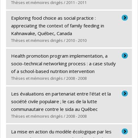
Lien vers le document dans Papyrus
Thèses et mémoires dirigés / 2011 - 2011
Diplômé(e) :
Hakizimana, Gabriel
Exploring food choice as social practice :
Cycle :
Doctorat
appreciating the context of family feeding in
Diplôme obtenu :
Ph. D.
Kahnawake, Québec, Canada
Lien vers le document dans Papyrus
Thèses et mémoires dirigés / 2010 - 2010
Diplômé(e) :
Delormier, Treena
Health promotion program implementation, a
Cycle :
Doctorat
socio-technical networking process : a case study
Diplôme obtenu :
Ph. D.
of a school-based nutrition intervention
Lien vers le document dans Papyrus
Thèses et mémoires dirigés / 2008 - 2008
Diplômé(e) :
Bisset, Sherri
Les évaluations en partenariat entre l'état et la
Cycle :
Doctorat
société civile populaire ; le cas de la lutte
Diplôme obtenu :
Ph. D.
communautaire contre le sida au Québec
Lien vers le document dans Papyrus
Thèses et mémoires dirigés / 2008 - 2008
Diplômé(e) :
Laperrière, Hélène
La mise en action du modèle écologique par les