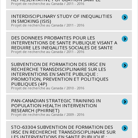
Projet de recherche au Canada / 2011 - 2016
en santé du Canada
Programmes de subvention :
INTERDISCIPLINARY STUDY OF INEQUALITIES
Chercheur principal :
Sylvana Côté
IN SMOKING (ISIS)
Co-chercheurs :
Louise Potvin
,
Richard Ernest
Projet de recherche au Canada / 2011 - 2016
Tremblay
,
René Carbonneau
,
Frank Vitaro
,
Jean
DES DONNEES PROBANTES POUR LES
Chercheur principal :
Katherine Frohlich
Séguin
,
Benoît Mâsse
,
Gustavo Turecki
,
Tomas Paus
INTERVENTIONS DE SANTE PUBLIQUE VISANT A
Co-chercheurs :
Louise Potvin
,
Clément Dassa
,
Mark
,
REDUIRE LES INEGALITES SOCIALES DE SANTE
Rose Marie Mara Brendgen
,
Michel Boivin
Projet de recherche au Canada / 2011 - 2016
Daniel
,
Yan Kestens
,
Jennifer O'Loughlin
,
Geetanjali
Sources de financement :
IRSC/Instituts de recherche
Datta
,
Paul Bernard
,
Antoine Rode
,
Thomas Abel
,
en santé du Canada
SUBVENTION DE FORMATION DES IRSC EN
Chercheur principal :
Louise Potvin
Bernard-Simon Leclerc
RECHERCHE TRANSDISCIPLINAIRE SUR LES
Programmes de subvention :
PVXX5647-(MOP)
Co-chercheurs :
Alain Noël
,
Deena White
,
Lise Gauvin
INTERVENTIONS EN SANTE PUBLIQUE :
Sources de financement :
IRSC/Instituts de recherche
Subvention de fonctionnement incluant les
PROMOTION, PREVENTION ET POLITIQUES
,
Lucie Richard
,
Marie-France Raynault
,
Angèle
PUBLIQUES (4P)
en santé du Canada
subventions de fonctionnement programmatiques
Bilodeau
,
Sylvana Côté
,
Yan Kestens
,
Audrey
Projet de recherche au Canada / 2010 - 2016
Programmes de subvention :
PVXX5647-(MOP)
(général)
Smargiassi
,
Isabelle Laurin
,
Patrick Morency
,
Subvention de fonctionnement incluant les
PAN-CANADIAN STRATEGIC TRAINING IN
Chercheur principal :
Gilles Paradis
Geetanjali Datta
,
Sherri Lynn Bisset
,
Michèle Stanton-
POPULATION HEALTH INTERVENTION
subventions de fonctionnement programmatiques
Co-chercheurs :
Louise Potvin
,
Andrée Demers
,
Lise
RESEARCH (PHIRNET)
Jean
,
Denis Bourque
,
Gilles Sénécal
,
Camil Bouchard
,
(général)
Projet de recherche au Canada / 2009 - 2016
Gauvin
,
Lucie Richard
,
Marie-France Raynault
,
Ruth Rose-Lizée
Jennifer O'Loughlin
,
Chantal Caux
Sources de financement :
IRSC/Instituts de recherche
STO-63304 SUBVENTION DE FORMATION DES
Chercheur principal :
Louise Potvin
Sources de financement :
IRSC EN RECHERCHE TRANSDISCIPLINAIRE SUR
IRSC/Instituts de recherche
en santé du Canada
Co-chercheurs :
Angèle Bilodeau
,
Renee Lyons
,
LES INTERVENTIONS EN SANTE PUBLIQUE :