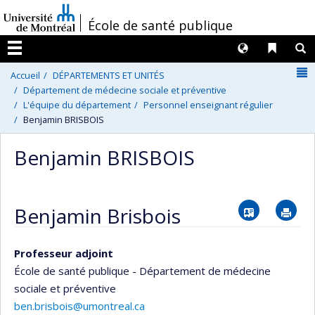
Passer
/
École de santé publique
au
contenu
Langues
Liens 
R
Menu
N
Accueil
DÉPARTEMENTS ET UNITÉS
Département de médecine sociale et préventive
L'équipe du département
Personnel enseignant régulier
Benjamin BRISBOIS
Benjamin BRISBOIS
Vcard
Im
Benjamin Brisbois
Professeur adjoint
École de santé publique - Département de médecine
sociale et préventive
ben.brisbois@umontreal.ca