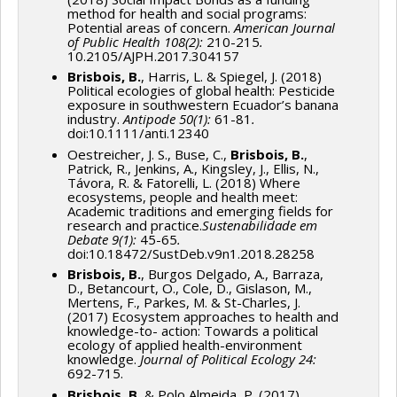
method for health and social programs:
Potential areas of concern.
American Journal
of Public Health 108(2):
210-215
.
10.2105/AJPH.2017.304157
Brisbois, B.
, Harris, L. & Spiegel, J. (2018)
Political ecologies of global health: Pesticide
exposure in southwestern Ecuador’s banana
industry.
Antipode 50(1):
61-81
.
doi:10.1111/anti.12340
Oestreicher, J. S., Buse, C.,
Brisbois, B.
,
Patrick, R., Jenkins, A., Kingsley, J., Ellis, N.,
Távora, R. & Fatorelli, L. (2018) Where
ecosystems, people and health meet:
Academic traditions and emerging fields for
research and practice.
Sustenabilidade em
Debate 9(1):
45-65
.
doi:10.18472/SustDeb.v9n1.2018.28258
Brisbois, B.
, Burgos Delgado, A., Barraza,
D., Betancourt, O., Cole, D., Gislason, M.,
Mertens, F., Parkes, M. & St-Charles, J.
(2017) Ecosystem approaches to health and
knowledge-to- action: Towards a political
ecology of applied health-environment
knowledge.
Journal of Political Ecology 24:
692-715.
B
risbois, B.
& Polo Almeida, P. (2017)