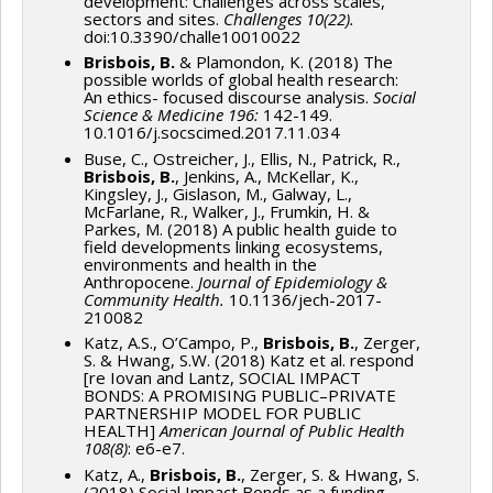
development: Challenges across scales,
sectors and sites.
Challenges 10(22).
doi:10.3390/challe10010022
Brisbois, B.
& Plamondon, K. (2018) The
possible worlds of global health research:
An ethics- focused discourse analysis.
Social
Science & Medicine 196:
142-149.
10.1016/j.socscimed.2017.11.034
Buse, C., Ostreicher, J., Ellis, N., Patrick, R.,
Brisbois, B.
, Jenkins, A., McKellar, K.,
Kingsley, J., Gislason, M., Galway, L.,
McFarlane, R., Walker, J., Frumkin, H. &
Parkes, M. (2018) A public health guide to
field developments linking ecosystems,
environments and health in the
Anthropocene.
Journal of Epidemiology &
Community
H
ealth.
10.1136/jech-2017-
210082
Katz, A.S., O’Campo, P.,
Brisbois, B.
, Zerger,
S. & Hwang, S.W. (2018) Katz et al. respond
[re Iovan and Lantz, SOCIAL IMPACT
BONDS: A PROMISING PUBLIC–PRIVATE
PARTNERSHIP MODEL FOR PUBLIC
HEALTH]
American Journal of Public Health
108(8)
: e6-e7.
Katz, A.,
Brisbois, B.
, Zerger, S. & Hwang, S.
(2018) Social Impact Bonds as a funding