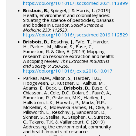
https://doi.org/10.1016/j.socscimed.2021.113899
Brisbois, B.
, Spiegel, J. & Harris, L. (2019)
Health, environment and colonial legacies:
Situating the science of pesticides, bananas
and bodies in Ecuador.
Social Science &
Medicine 239: 112529.
https://doi.org/10.1016/j.socscimed.2019.112529
Brisbois, B.
, Reschny, J., Fyfe, T., Harder,
H., Parkes, M., Allison, S., Buse, C.,
Fumerton, R. & Oke, B. (2019) Mapping
research on resource extraction and health:
A scoping review.
The Extractive Industries
and Society 6: 250-259.
https://doi.org/10.1016/j.exis.2018.10.017
Parkes, M.W., Allison, S., Harder, H.G.,
Hoogeveen, D., Kutzner, D., Aalhus, M.,
Adams, E., Beck, L.,
Brisbois, B.
, Buse, C.,
Chiasson, A., Cole, D.C., Dolan, S., Fauré, A.,
Fumerton, R., Gislason, M.K., Hadley, L.,
Hallström, L.K., Horwitz, P., Marks, R.P.,
McKellar, K., Moeweka Barnes, H., Oke, B.,
Pillsworth, L., Reschny, J., Sanderson, D.,
Skinner, S., Stelkia, K., Stephen, C., Surette,
C., Takaro, T.K. & Vaillancourt, C. (2019)
Addressing the environmental, community
and health impacts of resource