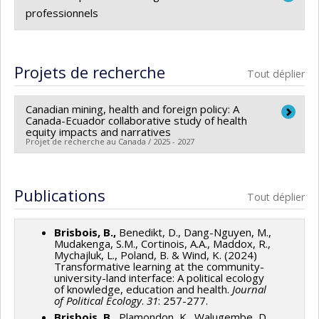
professionnels
Communauté de pratique en approches
écosystémiques de la santé - Canada
Projets de recherche
Tout déplier
Mouvement populaire pour la santé
Canadian mining, health and foreign policy: A
Canada-Ecuador collaborative study of health
equity impacts and narratives
Projet de recherche au Canada / 2025 - 2027
Sources de financement :
IRSC/Instituts de recherche
en santé du Canada
Publications
Tout déplier
Programmes de subvention :
PVXXXXXX-Subvention
catalyseur
Brisbois, B.,
Benedikt, D., Dang-Nguyen, M.,
Mudakenga, S.M., Cortinois, A.A., Maddox, R.,
Mychajluk, L., Poland, B. & Wind, K. (2024)
Transformative learning at the community-
university-land interface: A political ecology
of knowledge, education and health.
Journal
of Political Ecology
.
31
: 257-277.
Brisbois, B.
, Plamondon, K., Walugembe, D.,