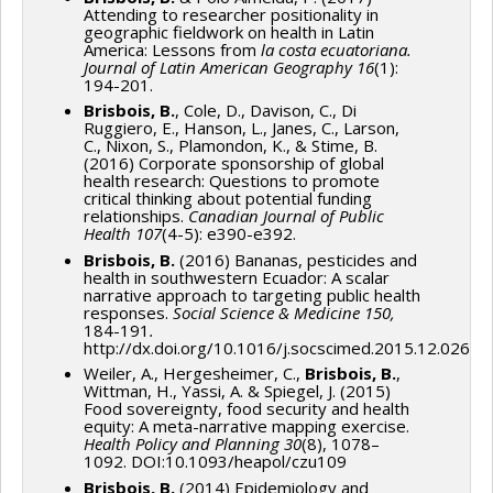
Attending to researcher positionality in
geographic fieldwork on health in Latin
America: Lessons from
la costa ecuatoriana.
Journal of Latin American Geography 16
(1):
194-201.
Brisbois, B.
, Cole, D., Davison, C., Di
Ruggiero, E., Hanson, L., Janes, C., Larson,
C., Nixon, S., Plamondon, K., & Stime, B.
(2016) Corporate sponsorship of global
health research: Questions to promote
critical thinking about potential funding
relationships.
Canadian Journal of Public
Health 107
(4-5): e390-e392.
Brisbois, B.
(2016) Bananas, pesticides and
health in southwestern Ecuador: A scalar
narrative approach to targeting public health
responses.
Social Science & Medicine 150,
184-191
.
http://dx.doi.org/10.1016/j.socscimed.2015.12.026
Weiler, A., Hergesheimer, C.,
Brisbois, B.
,
Wittman, H., Yassi, A. & Spiegel, J. (2015)
Food sovereignty, food security and health
equity: A meta-narrative mapping exercise.
Health Policy and Planning 30
(8), 1078–
1092. DOI:10.1093/heapol/czu109
Brisbois, B.
(2014) Epidemiology and