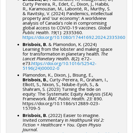
Curty Pereira, R., Edet, C., Dixon, J., Habibi,
R., Karamouzian, M., Labonté, R., Murthy, S.
& Ravitsky, V. (2024) Pandemics, intellectual
property and ‘our economy’: A worldview
analysis of Canada’s role in compromising
global access to COVID-19 vaccines.
Global
Public Health
.
19
(1): 2335360.
https://doi.org/10.1080/17441692.2024.2335360
Brisbois, B.
& Plamondon, K. (2024)
Learning from the lobster and making space
for transformation in planetary health.
The
Lancet Planetary Health.
8
(2): e72–
e73.
https://doi.org/10.1016/S2542-
5196(24)00002-0
Plamondon, K., Dixon, J., Bisung, E.,
Brisbois, B.
, Curty-Pereira, R., Graham, I.,
Elliott, S., Nixon, S., Ndube-Eyoh, S., &
Shahram, S. (2023) Turning the tide on
equity: The Systematic Equity Analysis (SEA)
Framework.
BMC Public Health.
23:
890.
https://doi.org/10.1186/s12889-023-
15709-5
Brisbois, B.
(2022) Easier to imagine.
Invited commentary in
Healthpunk Vol 2:
Fiction + Healthcare + You.
Open Physio
Journal.