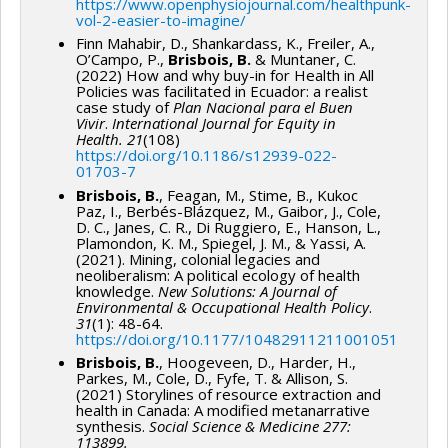
https://www.openphysiojournal.com/healthpunk-
vol-2-easier-to-
imagine/
Finn Mahabir, D., Shankardass, K., Freiler, A.,
O’Campo, P.,
Brisbois, B.
& Muntaner, C.
(2022) How and why buy-in for Health in All
Policies was facilitated in Ecuador: a realist
case study of
Plan Nacional para el Buen
Vivir
.
International Journal for Equity in
Health. 21
(108)
https://doi.org/10.1186/s12939-022-
01703-7
Brisbois, B.
, Feagan, M., Stime, B., Kukoc
Paz, I., Berbés-Blázquez, M., Gaibor, J., Cole,
D. C., Janes, C. R., Di Ruggiero, E., Hanson, L.,
Plamondon, K. M., Spiegel, J. M., & Yassi, A.
(2021). Mining, colonial legacies and
neoliberalism: A political ecology of health
knowledge.
New Solutions: A Journal of
Environmental & Occupational Health Policy
.
31
(1): 48-64.
https://doi.org/10.1177/10482911211001051
Brisbois, B.
, Hoogeveen, D., Harder, H.,
Parkes, M., Cole, D., Fyfe, T. & Allison, S.
(2021) Storylines of resource extraction and
health in Canada: A modified metanarrative
synthesis.
Social Science & Medicine 277:
113899.