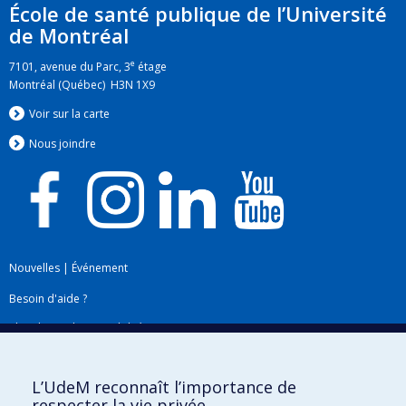
École de santé publique de l’Université
de Montréal
e
7101, avenue du Parc, 3
étage
Montréal (Québec) H3N 1X9
Voir sur la carte
Nous jo
i
ndre
Nouvelles
|
Événement
Besoin d'aide ?
Plan du site
|
Accessibilité
Signaler une erreur
L’UdeM reconnaît l’importance de
respecter la vie privée