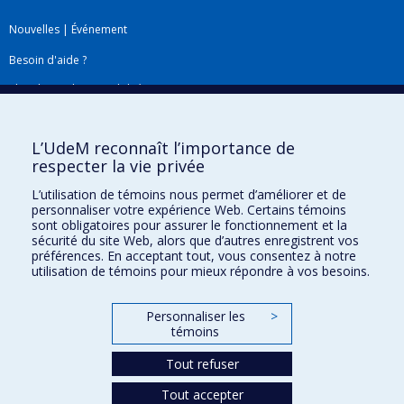
Nouvelles
|
Événement
Besoin d'aide ?
Plan du site
|
Accessibilité
Signaler une erreur
L’UdeM reconnaît l’importance de
respecter la vie privée
Boîte à outils
L’utilisation de témoins nous permet d’améliorer et de
personnaliser votre expérience Web. Certains témoins
Téléchargez les logos de l'ESPUM
sont obligatoires pour assurer le fonctionnement et la
sécurité du site Web, alors que d’autres enregistrent vos
préférences. En acceptant tout, vous consentez à notre
utilisation de témoins pour mieux répondre à vos besoins.
Personnaliser les
>
témoins
Tout refuser
Tout accepter
Confidentialité